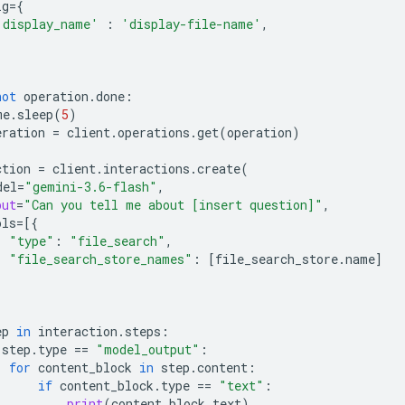
ig
=
{
'display_name'
:
'display-file-name'
,
not
operation
.
done
:
me
.
sleep
(
5
)
eration
=
client
.
operations
.
get
(
operation
)
ction
=
client
.
interactions
.
create
(
del
=
"gemini-3.6-flash"
,
put
=
"Can you tell me about [insert question]"
,
ols
=
[{
"type"
:
"file_search"
,
"file_search_store_names"
:
[
file_search_store
.
name
]
ep
in
interaction
.
steps
:
step
.
type
==
"model_output"
:
for
content_block
in
step
.
content
:
if
content_block
.
type
==
"text"
:
print
(
content_block
.
text
)