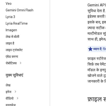
Veo
Gemini API,
Gemini Omni Flash
सुविधा देता है
इंडेक्स करती 
Lyria 3
इसके बाद, इस
Lyria Real
Time
ज़्यादा सटीक 
Imagen
मल्टीमोडल सु
लेख से बोली
साथ ही, इमेज/
लाइव है
ध्यान दें:
फ़ि
लाइव ट्रांसलेट
एंबेड करना
फ़ाइल स्टोरेज
रोबोटिक्स
सिर्फ़ तब पेम
मॉडल के इनपु
मुख्य सुविधाएं
खोजने वाले ट
जानकारी के 
लेख
इमेज
फ़ाइल खो
वीडियो
दस्तावेज़