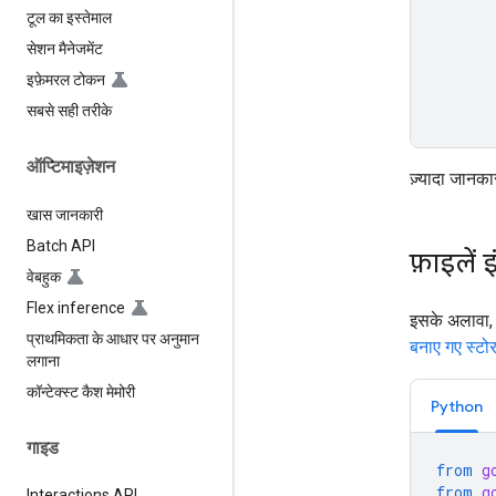
टूल का इस्तेमाल
सेशन मैनेजमेंट
इफ़ेमरल टोकन
सबसे सही तरीके
ऑप्टिमाइज़ेशन
ज़्यादा जानका
खास जानकारी
Batch API
फ़ाइलें इ
वेबहुक
Flex inference
इसके अलावा,
प्राथमिकता के आधार पर अनुमान
बनाए गए स्टोर म
लगाना
कॉन्टेक्स्ट कैश मेमोरी
Python
गाइड
from
g
from
g
Interactions API