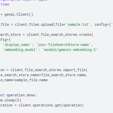
time
=
genai
.
Client
()
_file
=
client
.
files
.
upload
(
file
=
'sample.txt'
,
config
=
{
'
earch_store
=
client
.
file_search_stores
.
create
(
nfig
=
{
'display_name'
:
'your-fileSearchStore-name'
,
'embedding_model'
:
'models/gemini-embedding-2'
ion
=
client
.
file_search_stores
.
import_file
(
le_search_store_name
=
file_search_store
.
name
,
le_name
=
sample_file
.
name
not
operation
.
done
:
me
.
sleep
(
5
)
eration
=
client
.
operations
.
get
(
operation
)