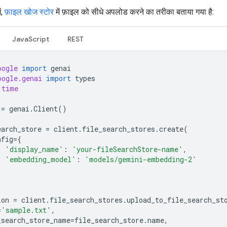
ं,
फ़ाइल खोज स्टोर
में फ़ाइल को सीधे अपलोड करने का तरीका बताया गया है:
JavaScript
REST
oogle
import
genai
oogle.genai
import
types
time
=
genai
.
Client
()
earch_store
=
client
.
file_search_stores
.
create
(
nfig
=
{
'display_name'
:
'your-fileSearchStore-name'
,
'embedding_model'
:
'models/gemini-embedding-2'
ion
=
client
.
file_search_stores
.
upload_to_file_search_st
=
'sample.txt'
,
_search_store_name
=
file_search_store
.
name
,