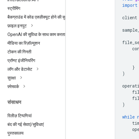
import
स्ट्रीमिंग
client
बैकग्राउंड में कोड एक्ज़ीक्यूट होने की सुविधा
फ़ाइल इनपुट
sample
Open
AI की सुविधा के साथ काम करता है
file_s
मीडिया का रिज़ॉल्यूशन
co
टोकन की गिनती
प्रॉम्प्ट इंजीनियरिंग
}
लॉग और डेटासेट
)
सुरक्षा
operat
फ़्रेमवर्क
fi
fi
संसाधन
)
रिलीज़ टिप्पणियां
while
ti
बंद की गई सेवाएं
/
सुविधाएं
op
पुस्तकालय