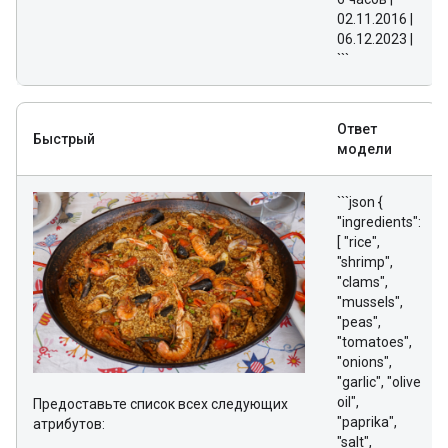
02.11.2016 |
06.12.2023 |
```
Ответ
Быстрый
модели
```json {
"ingredients":
[ "rice",
"shrimp",
"clams",
"mussels",
"peas",
"tomatoes",
"onions",
"garlic", "olive
oil",
Предоставьте список всех следующих
"paprika",
атрибутов:
"salt",