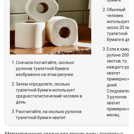
бумаги.
Обычный
человек
использует
около 20 лис
туалетной
бумаги в день
Если в каждо
рулоне 200
листов, то
Сначала посчитайте, сколько
каждого рул
рулонов туалетной бумаги
хватит
изображено на этом рисунке.
примерно на 
Затем определите, сколько
дней.
туалетной бумаги использует
Следователь
среднестатистический человек в
3 рулонов
день.
хватит
примерно на
Рассчитайте, на сколько рулонов
месяц.
туалетной бумаги хватит.
Математические задачи или другие виды текстовых