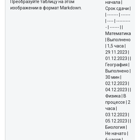
Преобразуйте таблицу на этом
начала |
изображении в формат Markdown.
Срок сдачи |
| ------- | ------
| ---- | ---------
- | ------ | |
Математика
| Выполнено
| 1,5 часа |
29.11.2023 |
01.12.2023 | |
География |
Выполнено |
30 мин |
02.12.2023 |
04.12.2023 | |
Физика | В
процессе | 2
часа |
03.12.2023 |
05.12.2023 | |
Биология |
Не начато |
6 часов |