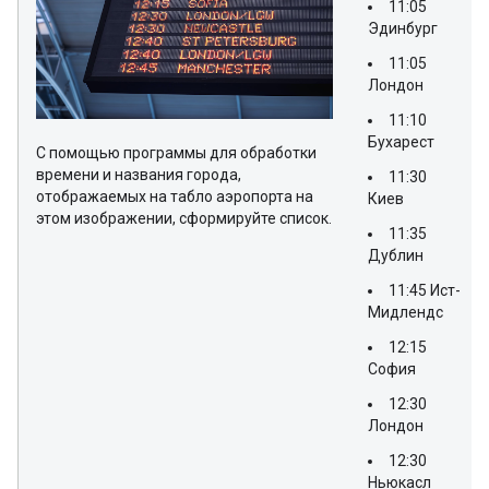
11:05
Эдинбург
11:05
Лондон
11:10
Бухарест
С помощью программы для обработки
времени и названия города,
11:30
отображаемых на табло аэропорта на
Киев
этом изображении, сформируйте список.
11:35
Дублин
11:45 Ист-
Мидлендс
12:15
София
12:30
Лондон
12:30
Ньюкасл