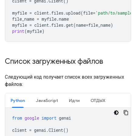
client
=
genai
.
Client
()
myfile
=
client
.
files
.
upload
(
file
=
'path/to/sample.
file_name
=
myfile
.
name
myfile
=
client
.
files
.
get
(
name
=
file_name
)
print
(
myfile
)
Список загруженных файлов
Следующий код получает список всех загруженных
файлов:
Python
JavaScript
Идти
ОТДЫХ
from
google
import
genai
client
=
genai
.
Client
()