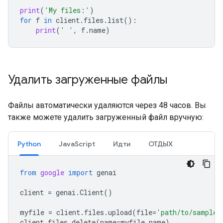
print
(
'My files:'
)
for
f
in
client
.
files
.
list
():
print
(
' '
,
f
.
name
)
Удалить загруженные файлы
Файлы автоматически удаляются через 48 часов. Вы
также можете удалить загруженный файл вручную:
Python
JavaScript
Идти
ОТДЫХ
from
google
import
genai
client
=
genai
.
Client
()
myfile
=
client
.
files
.
upload
(
file
=
'path/to/sample.
client
.
files
.
delete
(
name
=
myfile
.
name
)