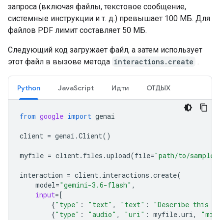
запроса (включая файлы, текстовое сообщение,
системные инструкции и т. д.) превышает 100 МБ. Для
файлов PDF лимит составляет 50 МБ.
Следующий код загружает файл, а затем использует
этот файл в вызове метода
interactions.create
.
Python
JavaScript
Идти
ОТДЫХ
from
google
import
genai
client
=
genai
.
Client
()
myfile
=
client
.
files
.
upload
(
file
=
"path/to/sample.
interaction
=
client
.
interactions
.
create
(
model
=
"gemini-3.6-flash"
,
input
=
[
{
"type"
:
"text"
,
"text"
:
"Describe this a
{
"type"
:
"audio"
,
"uri"
:
myfile
.
uri
,
"mim