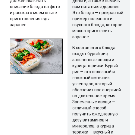
должен включать
деньги, а также помочь
описание блюда на фото
вам питаться здоровее.
и рассказ о моем опыте
Это блюдо — прекрасный
приготовления еды
пример полезного и
заранее.
вкусного блюда, которое
можно приготовить
заранее.
В состав этого блюда
входят бурый рис,
запеченные овощи и
курица терияки. Бурый
рис — это полезный и
сложный источник
углеводов, который
обеспечит вас энергией
на длительное время.
Запеченные овощи —
отличный способ
получить ежедневную
дозу витаминов и
минералов, а курица
терияки — вкусный и