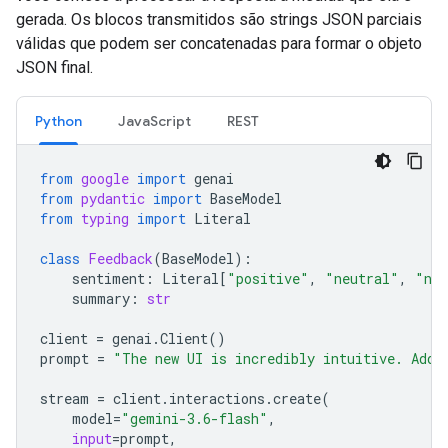
gerada. Os blocos transmitidos são strings JSON parciais
válidas que podem ser concatenadas para formar o objeto
JSON final.
Python
JavaScript
REST
from
google
import
genai
from
pydantic
import
BaseModel
from
typing
import
Literal
class
Feedback
(
BaseModel
):
sentiment
:
Literal
[
"positive"
,
"neutral"
,
"neg
summary
:
str
client
=
genai
.
Client
()
prompt
=
"The new UI is incredibly intuitive. Add 
stream
=
client
.
interactions
.
create
(
model
=
"gemini-3.6-flash"
,
input
=
prompt
,