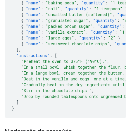
{
"name"
:
"baking soda"
,
"quantity"
:
"1 teasp
{
"name"
:
"salt"
,
"quantity"
:
"1 teaspoon"
},
{
"name"
:
"unsalted butter (softened)"
,
"quan
{
"name"
:
"granulated sugar"
,
"quantity"
:
"3/
{
"name"
:
"packed brown sugar"
,
"quantity"
:
"
{
"name"
:
"vanilla extract"
,
"quantity"
:
"1 t
{
"name"
:
"large eggs"
,
"quantity"
:
"2"
},
{
"name"
:
"semisweet chocolate chips"
,
"quant
],
"instructions"
:
[
"Preheat the oven to 375°F (190°C)."
,
"In a small bowl, whisk together the flour, ba
"In a large bowl, cream together the butter, g
"Beat in the vanilla and eggs, one at a time."
"Gradually beat in the dry ingredients until j
"Stir in the chocolate chips."
,
"Drop by rounded tablespoons onto ungreased ba
]
}