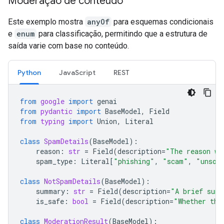
Moderação de conteúdo
Este exemplo mostra
anyOf
para esquemas condicionais
e
enum
para classificação, permitindo que a estrutura de
saída varie com base no conteúdo.
Python
JavaScript
REST
from
google
import
genai
from
pydantic
import
BaseModel
,
Field
from
typing
import
Union
,
Literal
class
SpamDetails
(
BaseModel
):
reason
:
str
=
Field
(
description
=
"The reason wh
spam_type
:
Literal
[
"phishing"
,
"scam"
,
"unsol
class
NotSpamDetails
(
BaseModel
):
summary
:
str
=
Field
(
description
=
"A brief summ
is_safe
:
bool
=
Field
(
description
=
"Whether the
class
ModerationResult
(
BaseModel
):