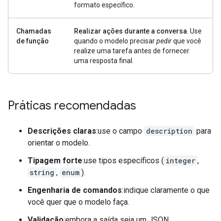
formato específico.
Chamadas
Realizar ações durante a conversa
. Use
de função
quando o modelo precisar
pedir
que você
realize uma tarefa antes de fornecer
uma resposta final.
Práticas recomendadas
Descrições claras
:use o campo
description
para
orientar o modelo.
Tipagem forte
:use tipos específicos (
integer
,
string
,
enum
).
Engenharia de comandos
:indique claramente o que
você quer que o modelo faça.
Validação
:embora a saída seja um JSON