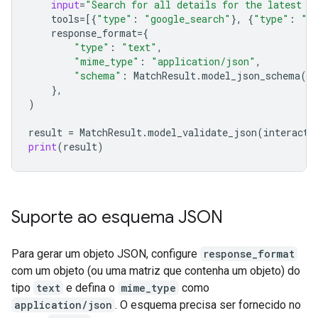
input
=
"Search for all details for the latest E
tools
=
[{
"type"
:
"google_search"
},
{
"type"
:
"u
response_format
=
{
"type"
:
"text"
,
"mime_type"
:
"application/json"
,
"schema"
:
MatchResult
.
model_json_schema
()
},
)
result
=
MatchResult
.
model_validate_json
(
interacti
print
(
result
)
Suporte ao esquema JSON
Para gerar um objeto JSON, configure
response_format
com um objeto (ou uma matriz que contenha um objeto) do
tipo
text
e defina o
mime_type
como
application/json
. O esquema precisa ser fornecido no