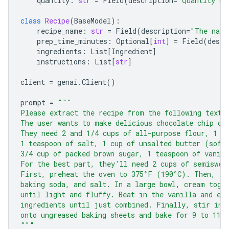
quantity
:
str
=
Field
(
description
=
"Quantity of
class
Recipe
(
BaseModel
):
recipe_name
:
str
=
Field
(
description
=
"The name
prep_time_minutes
:
Optional
[
int
]
=
Field
(
descr
ingredients
:
List
[
Ingredient
]
instructions
:
List
[
str
]
client
=
genai
.
Client
()
prompt
=
"""
Please extract the recipe from the following text.
The user wants to make delicious chocolate chip co
They need 2 and 1/4 cups of all-purpose flour, 1 t
1 teaspoon of salt, 1 cup of unsalted butter (soft
3/4 cup of packed brown sugar, 1 teaspoon of vanill
For the best part, they'll need 2 cups of semiswee
First, preheat the oven to 375°F (190°C). Then, in
baking soda, and salt. In a large bowl, cream toge
until light and fluffy. Beat in the vanilla and eg
ingredients until just combined. Finally, stir in 
onto ungreased baking sheets and bake for 9 to 11 
"""