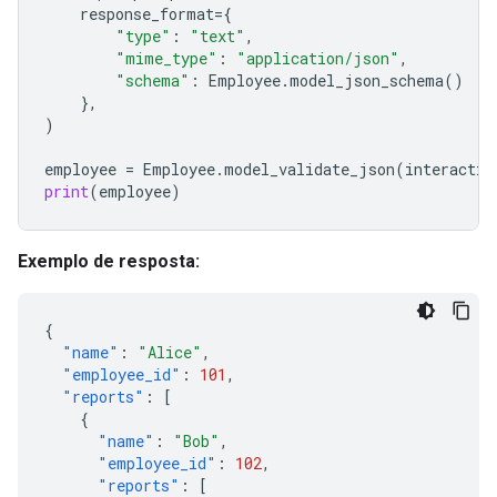
response_format
=
{
"type"
:
"text"
,
"mime_type"
:
"application/json"
,
"schema"
:
Employee
.
model_json_schema
()
},
)
employee
=
Employee
.
model_validate_json
(
interactio
print
(
employee
)
Exemplo de resposta:
{
"name"
:
"Alice"
,
"employee_id"
:
101
,
"reports"
:
[
{
"name"
:
"Bob"
,
"employee_id"
:
102
,
"reports"
:
[