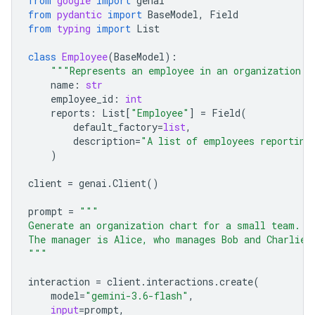
from
google
import
genai
from
pydantic
import
BaseModel
,
Field
from
typing
import
List
class
Employee
(
BaseModel
):
"""Represents an employee in an organization."
name
:
str
employee_id
:
int
reports
:
List
[
"Employee"
]
=
Field
(
default_factory
=
list
,
description
=
"A list of employees reporting
)
client
=
genai
.
Client
()
prompt
=
"""
Generate an organization chart for a small team.
The manager is Alice, who manages Bob and Charlie.
"""
interaction
=
client
.
interactions
.
create
(
model
=
"gemini-3.6-flash"
,
input
=
prompt
,