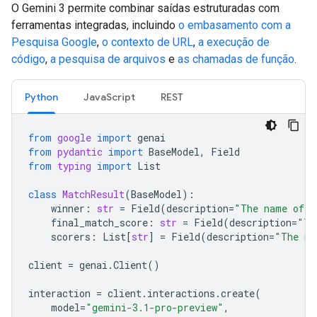
O Gemini 3 permite combinar saídas estruturadas com
ferramentas integradas, incluindo
o embasamento com a
Pesquisa Google
,
o contexto de URL
,
a execução de
código
,
a pesquisa de arquivos
e
as chamadas de função
.
Python
JavaScript
REST
from
google
import
genai
from
pydantic
import
BaseModel
,
Field
from
typing
import
List
class
MatchResult
(
BaseModel
):
winner
:
str
=
Field
(
description
=
"The name of t
final_match_score
:
str
=
Field
(
description
=
"Th
scorers
:
List
[
str
]
=
Field
(
description
=
"The na
client
=
genai
.
Client
()
interaction
=
client
.
interactions
.
create
(
model
=
"gemini-3.1-pro-preview"
,