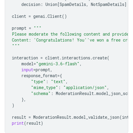
decision
:
Union
[
SpamDetails
,
NotSpamDetails
]
client
=
genai
.
Client
()
prompt
=
"""
Please moderate the following content and provide 
Content: 'Congratulations! You''ve won a free crui
"""
interaction
=
client
.
interactions
.
create
(
model
=
"gemini-3.6-flash"
,
input
=
prompt
,
response_format
=
{
"type"
:
"text"
,
"mime_type"
:
"application/json"
,
"schema"
:
ModerationResult
.
model_json_sche
},
)
result
=
ModerationResult
.
model_validate_json
(
inte
print
(
result
)