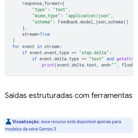
response_format
=
{
"type"
:
"text"
,
"mime_type"
:
"application/json"
,
"schema"
:
Feedback
.
model_json_schema
()
},
stream
=
True
)
for
event
in
stream
:
if
event
.
event_type
==
"step.delta"
:
if
event
.
delta
.
type
==
"text"
and
getattr
(
print
(
event
.
delta
.
text
,
end
=
""
,
flush
=
Saídas estruturadas com ferramentas
Visualização:
esse recurso está disponível apenas para
modelos da série Gemini 3.