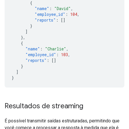
{
"name"
:
"David"
,
"employee_id"
:
104
,
"reports"
:
[]
}
]
},
{
"name"
:
"Charlie"
,
"employee_id"
:
103
,
"reports"
:
[]
}
]
}
Resultados de streaming
É possível transmitir saídas estruturadas, permitindo que
você comece a processar a resposta à medida que ela é