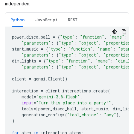
independen:
Python
JavaScript
REST
power_disco_ball
=
{
"type"
:
"function"
,
"name"
:
"
"parameters"
:
{
"type"
:
"object"
,
"properties"
start_music
=
{
"type"
:
"function"
,
"name"
:
"start
"parameters"
:
{
"type"
:
"object"
,
"properties"
dim_lights
=
{
"type"
:
"function"
,
"name"
:
"dim_li
"parameters"
:
{
"type"
:
"object"
,
"properties"
client
=
genai
.
Client
()
interaction
=
client
.
interactions
.
create
(
model
=
"gemini-3.6-flash"
,
input
=
"Turn this place into a party!"
,
tools
=
[
power_disco_ball
,
start_music
,
dim_ligh
generation_config
=
{
"tool_choice"
:
"any"
},
)
for
step
in
interaction
.
steps
: