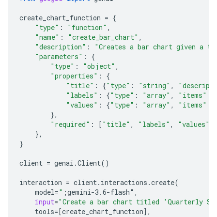
create_chart_function
=
{
"type"
:
"function"
,
"name"
:
"create_bar_chart"
,
"description"
:
"Creates a bar chart given a ti
"parameters"
:
{
"type"
:
"object"
,
"properties"
:
{
"title"
:
{
"type"
:
"string"
,
"descript
"labels"
:
{
"type"
:
"array"
,
"items"
:
"values"
:
{
"type"
:
"array"
,
"items"
:
},
"required"
:
[
"title"
,
"labels"
,
"values"
]
},
}
client
=
genai
.
Client
()
interaction
=
client
.
interactions
.
create
(
model
=
"
;gemini-3.6-flash"
,
input
=
"Create a bar chart titled 'Quarterly Sa
tools
=
[
create_chart_function
],