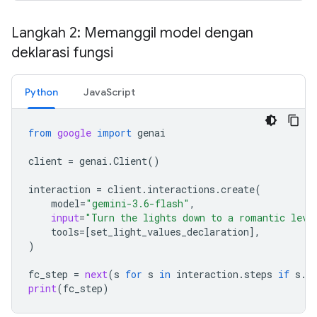
Langkah 2: Memanggil model dengan
deklarasi fungsi
Python
JavaScript
from
google
import
genai
client
=
genai
.
Client
()
interaction
=
client
.
interactions
.
create
(
model
=
"gemini-3.6-flash"
,
input
=
"Turn the lights down to a romantic leve
tools
=
[
set_light_values_declaration
],
)
fc_step
=
next
(
s
for
s
in
interaction
.
steps
if
s
.
t
print
(
fc_step
)