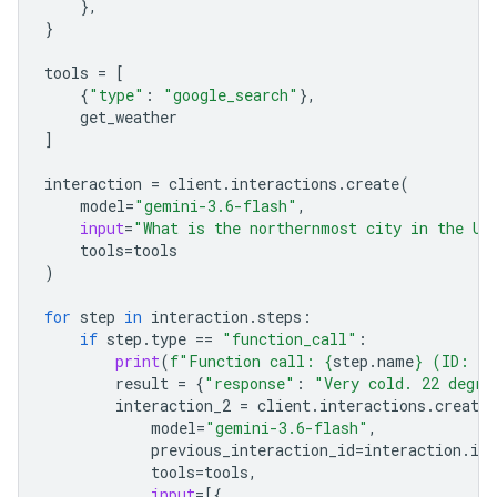
},
}
tools
=
[
{
"type"
:
"google_search"
},
get_weather
]
interaction
=
client
.
interactions
.
create
(
model
=
"gemini-3.6-flash"
,
input
=
"What is the northernmost city in the Un
tools
=
tools
)
for
step
in
interaction
.
steps
:
if
step
.
type
==
"function_call"
:
print
(
f
"Function call: 
{
step
.
name
}
 (ID: 
{
s
result
=
{
"response"
:
"Very cold. 22 degre
interaction_2
=
client
.
interactions
.
create
model
=
"gemini-3.6-flash"
,
previous_interaction_id
=
interaction
.
id
,
tools
=
tools
,
input
=
[{