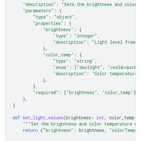
"description"
:
"Sets the brightness and color 
"parameters"
:
{
"type"
:
"object"
,
"properties"
:
{
"brightness"
:
{
"type"
:
"integer"
,
"description"
:
"Light level from 0
},
"color_temp"
:
{
"type"
:
"string"
,
"enum"
:
[
"daylight"
,
"cool&>quot;
"description"
:
"Color temperature"
},
},
"require
d"
:
[
"brightness"
,
"color_temp"
],
},
}
def
set_light_values
(
brightness
:
int
,
color_temp
:
"""Set the brightness and color temperature of
return
{
"brightness"
:
brightness
,
"colorTemper