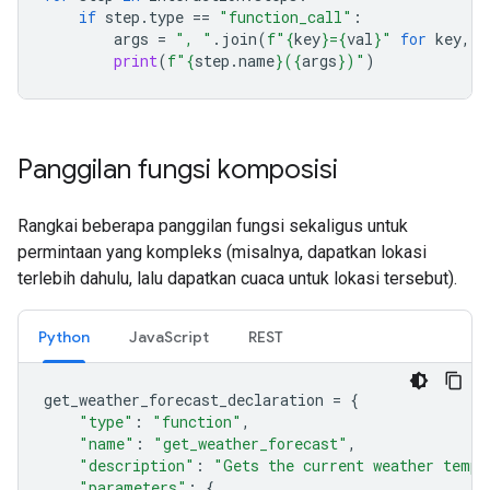
if
step
.
type
==
"function_call"
:
args
=
", "
.
join
(
f
"
{
key
}
=
{
val
}
"
for
key
,
v
print
(
f
"
{
step
.
name
}
(
{
args
}
)"
)
Panggilan fungsi komposisi
Rangkai beberapa panggilan fungsi sekaligus untuk
permintaan yang kompleks (misalnya, dapatkan lokasi
terlebih dahulu, lalu dapatkan cuaca untuk lokasi tersebut).
Python
JavaScript
REST
get_weather_forecast_declaration
=
{
"type"
:
"function"
,
"name"
:
"get_weather_forecast"
,
"description"
:
"Gets the current weather tempe
"parameters"
:
{