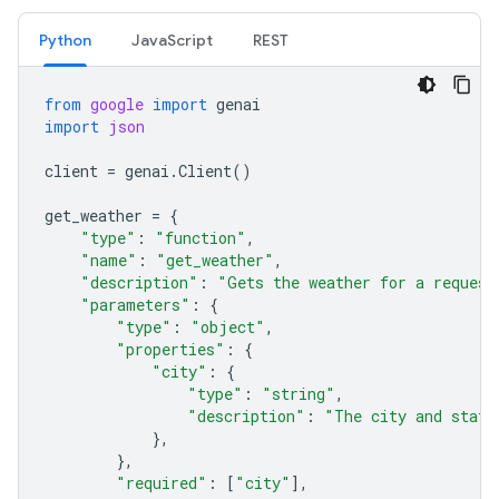
Python
JavaScript
REST
from
google
import
genai
import
json
client
=
genai
.
Client
()
get_weather
=
{
"type"
:
"function"
,
"name"
:
"get_weather"
,
"description"
:
"Gets the weather for a request
"parameters"
:
{
"type"
:
"object"
,
"properties"
:
{
"city"
:
{
"type"
:
"string"
,
"description"
:
"The city and state
},
},
"required"
:
[
"city"
],