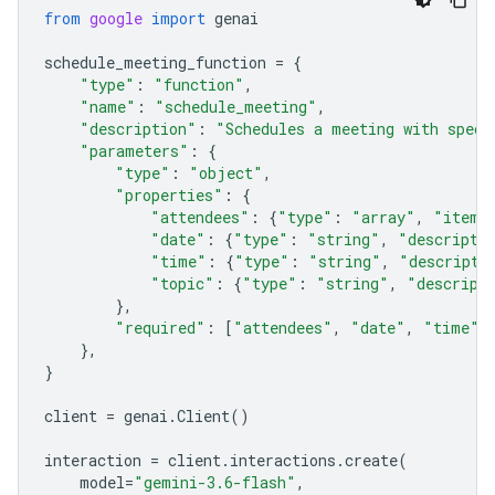
from
google
import
genai
schedule_meeting_function
=
{
"type"
:
"function"
,
"name"
:
"schedule_meeting"
,
"description"
:
"Schedules a meeting with speci
"parameters"
:
{
"type"
:
"object"
,
"properties"
:
{
"attendees"
:
{
"type"
:
"array"
,
"items
"date"
:
{
"type"
:
"string"
,
"descripti
"time"
:
{
"type"
:
"string"
,
"descripti
"topic"
:
{
"type"
:
"string"
,
"descript
},
"required"
:
[
"attendees"
,
"date"
,
"time"
,
},
}
client
=
genai
.
Client
()
interaction
=
client
.
interactions
.
create
(
model
=
"gemini-3.6-flash"
,