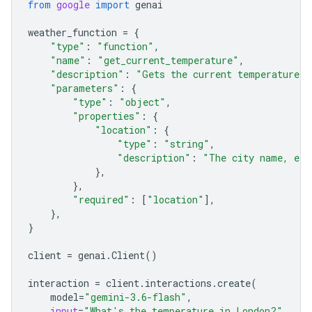
from
google
import
genai
weather_function
=
{
"type"
:
"function"
,
"name"
:
"get_current_temperature"
,
"description"
:
"Gets the current temperature f
"parameters"
:
{
"type"
:
"object"
,
"properties"
:
{
"location"
:
{
"type"
:
"string"
,
"description"
:
"The city name, e.g
},
},
"required"
:
[
"location"
],
},
}
client
=
genai
.
Client
()
interaction
=
client
.
interactions
.
create
(
model
=
"gemini-3.6-flash"
,
input
=
"What's the temperature in London?"
,