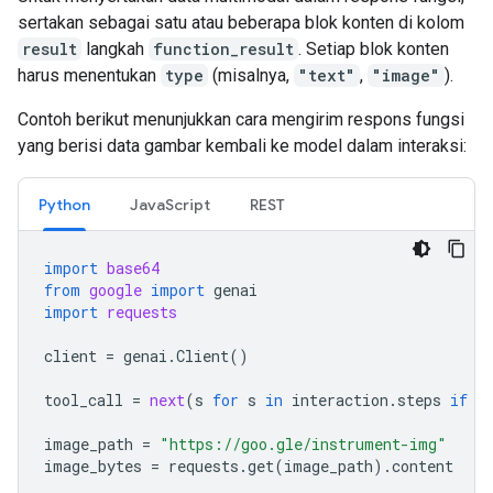
sertakan sebagai satu atau beberapa blok konten di kolom
result
langkah
function_result
. Setiap blok konten
harus menentukan
type
(misalnya,
"text"
,
"image"
).
Contoh berikut menunjukkan cara mengirim respons fungsi
yang berisi data gambar kembali ke model dalam interaksi:
Python
JavaScript
REST
import
base64
from
google
import
genai
import
requests
client
=
genai
.
Client
()
tool_call
=
next
(
s
for
s
in
interaction
.
steps
if
s
image_path
=
"https://goo.gle/instrument-img"
image_bytes
=
requests
.
get
(
image_path
)
.
content