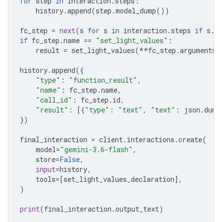
for
step
in
interaction
.
steps
:
history
.
append
(
step
.
model_dump
())
fc_step
=
next
(
s
for
s
in
interaction
.
steps
if
s
.
t
if
fc_step
.
name
==
"set_light_values"
:
result
=
set_light_values
(
**
fc_step
.
arguments
)
history
.
append
({
"type"
:
"function_result"
,
"name"
:
fc_step
.
name
,
"call_id"
:
fc_step
.
id
,
"result"
:
[{
"type"
:
"text"
,
"text"
:
json
.
dump
})
final_interactio
n 
=
client
.
interactions
.
create
(
model
=
"gemini-3.6-flash"
,
store
=
False
,
input
=
history
,
tools
=
[
set_light_values_declaration
],
)
print
(
final_interaction
.
output_text
)