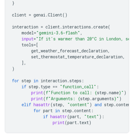
}
client
=
genai
.
Client
()
interaction
=
client
.
interactions
.
create
(
model
=
"gemini-3.6-flash"
,
input
=
"If it's warmer than 20°C in London, set
tools
=
[
get_weather_forecast_declaration
,
set_ther
mostat_temperature_declaration
,
],
)
for
step
in
interaction
.
steps
:
if
step
.
type
==
"function_call"
:
print
(
f
"Function to call: 
{
step
.
name
}
"
)
print
(
f
"Arguments: 
{
step
.
arguments
}
"
)
elif
hasattr
(
step
,
"content"
)
and
step
.
content
for
part
in
step
.
content
:
if
hasattr
(
part
,
"text"
):
print
(
part
.
text
)