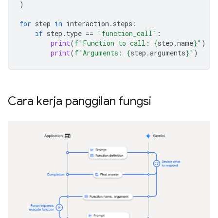
)
for
step
in
interaction
.
steps
:
if
step
.
type
==
"function_call"
:
print
(
f
"Function to call: 
{
step
.
name
}
"
)
print
(
f
"Arguments: 
{
step
.
arguments
}
"
)
Cara kerja panggilan fungsi