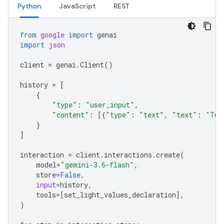
Python
JavaScript
REST
from
google
import
genai
import
json
client
=
genai
.
Client
()
history
=
[
{
"type"
:
"user_input"
,
"content"
:
[{
"type"
:
"text"
,
"text"
:
"Tur
}
]
interaction
=
client
.
interactions
.
create
(
model
=
"gemini-3.6-flash"
,
store
=
False
,
input
=
history
,
tools
=
[
set_light_values_declaration
],
)