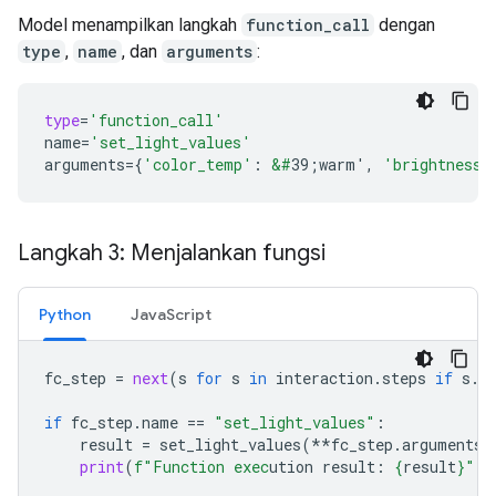
Model menampilkan langkah
function_call
dengan
type
,
name
, dan
arguments
:
type
=
'function_call'
name
=
'set_light_values'
arguments
=
{
'color_temp'
:
&#
39;warm'
,
'brightness'
Langkah 3: Menjalankan fungsi
Python
JavaScript
fc_step
=
next
(
s
for
s
in
interaction
.
steps
if
s
.
t
if
fc_step
.
name
==
"set_light_values"
:
result
=
set_light_values
(
**
fc_step
.
arguments
)
print
(
f
"Function exec
ution result: 
{
result
}
"
)