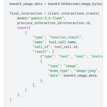
base64_image_data
=
base64
.
b64encode
(
image_bytes
)
.
final_interaction
=
client
.
interactions
.
create
(
model
=
"gemini-3.6-flash"
,
previous_interaction_id
=
interaction
.
id
,
input
=
[
{
"type"
:
"function_result"
,
"name"
:
tool_call
.
name
,
"call_id"
:
tool_call
.
id
,
"result"
:
[
{
"type"
:
"text"
,
"text"
:
"instrum
{
"type"
:
"image"
,
"mime_type
"
:
"image/jpeg"
,
"data"
:
base64_image_data
,
},
],
}
],
)