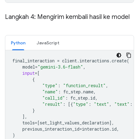
Langkah 4: Mengirim kembali hasil ke model
Python
JavaScript
final_interaction
=
client
.
interactions
.
create
(
model
=
"gemini-3.6-flash"
,
input
=
[
{
"type"
:
"function_result"
,
"name"
:
fc_step
.
name
,
"call_id"
:
fc_step
.
id
,
"result"
:
[{
"type"
:
"text"
,
"text"
:
j
}
],
tools
=
[
set_light_values_declarat
ion
],
previous_interaction_id
=
interaction
.
id
,
)