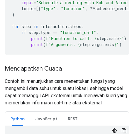
input
=
"Schedule a meeting with Bob and Alice f
tools
=
[{
"type"
:
"function"
,
**
schedule_meeting
)
for
step
in
interaction
.
steps
:
if
step
.
type
==
"function_call"
:
print
(
f
"Function to call: 
{
step
.
name
}
"
)
print
(
f
"Arguments: 
{
step
.
arguments
}
"
)
Mendapatkan Cuaca
Contoh ini menunjukkan cara menentukan fungsi yang
mengambil data suhu untuk suatu lokasi, sehingga model
dapat memanggil API eksternal untuk menjawab kueri yang
memerlukan informasi real-time atau eksternal.
Python
JavaScript
REST