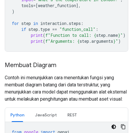
tools
=
[
weather_function
],
)
for
step
in
interaction
.
steps
:
if
step
.
type
==
"function_call"
:
print
(
f
"Function to call: 
{
step
.
name
}
"
)
print
(
f
"Arguments: 
{
step
.
arguments
}
"
)
Membuat Diagram
Contoh ini menunjukkan cara menentukan fungsi yang
membuat diagram batang dari data terstruktur, yang
menunjukkan cara model dapat menggunakan alat eksternal
untuk melakukan penghitungan atau membuat aset visual:
Python
JavaScript
REST
from
google
import
genai