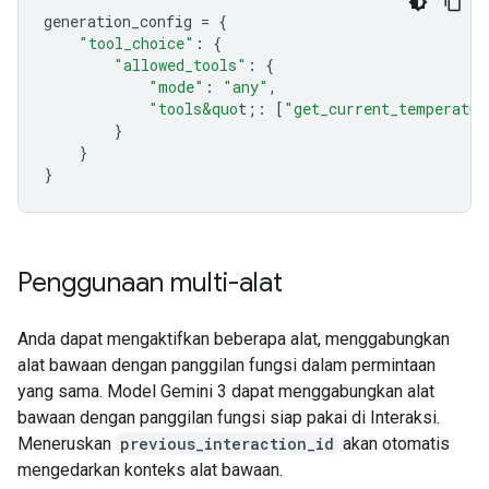
generation_config
=
{
"tool_choice"
:
{
"allowed_tools"
:
{
"mode"
:
"any"
,
"tools&quo
t;
:
[
"get_current_temperatur
}
}
}
Penggunaan multi-alat
Anda dapat mengaktifkan beberapa alat, menggabungkan
alat bawaan dengan panggilan fungsi dalam permintaan
yang sama. Model Gemini 3 dapat menggabungkan alat
bawaan dengan panggilan fungsi siap pakai di Interaksi.
Meneruskan
previous_interaction_id
akan otomatis
mengedarkan konteks alat bawaan.