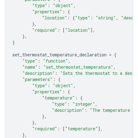
"type"
:
"object"
,
"properties"
:
{
"location"
:
{
"type"
:
"string"
,
"descr
},
"required"
:
[
"location"
],
},
}
set_thermostat_temperature_declaration
=
{
"type"
:
"function"
,
"name"
:
"set_thermostat_temperature"
,
"description"
:
"Sets the thermostat to a desir
"parameters"
:
{
"type"
:
"object"
,
"properties"
:
{
"temperature"
:
{
"type"
:
"integer"
,
"description"
:
"The temperature in
},
},
"required"
:
[
"temperature"
],
},