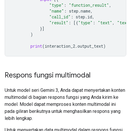
"type"
:
"function_result"
,
"name"
:
step
.
name
,
"call_id"
:
step
.
id
,
"result"
:
[{
"type"
:
"text"
,
"text
}]
)
print
(
interaction_2
.
output_text
)
Respons fungsi multimodal
Untuk model seri Gemini 3, Anda dapat menyertakan konten
multimodal di bagian respons fungsi yang Anda kirim ke
model. Model dapat memproses konten multimodal ini
pada giliran berikutnya untuk menghasilkan respons yang
lebih lengkap.
Untuk menyertakan data multimodal dalam respons fungsi,