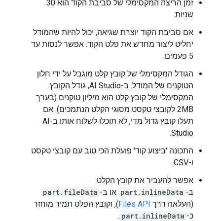
זמן הריצה המקסימלי של סביבת הקוד הוא 30
שניות.
אם סביבת הקוד יוצרת שגיאה, יכול להיות שהמודל
יחליט ליצור מחדש את פלט הקוד. אפשר לנסות עד
5 פעמים.
הגודל המקסימלי של קובץ קלט מוגבל על ידי חלון
הטוקנים של המודל. ב-AI Studio, גודל הקובץ
המקסימלי של קובץ קלט הוא מיליון טוקנים (בערך
2MB לקובצי טקסט מסוגי הקלט הנתמכים). אם
תעלו קובץ גדול מדי, לא תוכלו לשלוח אותו ב-AI
Studio.
התכונה 'ביצוע קוד' פועלת הכי טוב עם קובצי טקסט
ו-CSV.
אפשר להעביר את קובץ הקלט
ב-
part.inlineData
או ב-
part.fileData
(העלאה דרך
Files API
), וקובץ הפלט תמיד מוחזר
כ-
part.inlineData
.