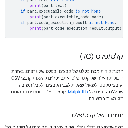
print
(
part
.
text
)
if
part
.
executable_code
is
not
None
:
print
(
part
.
executable_code
.
code
)
if
part
.
code_execution_result
is
not
None
:
print
(
part
.
code_execution_result
.
output
)
קלט
/
פלט (I
O)
/
הרצת קוד תומכת בקלט של קבצים ובפלט של גרפים. בעזרת
היכולות האלה של קלט ופלט, אתם יכולים להעלות קובצי CSV
וקובצי טקסט, לשאול שאלות לגבי הקבצים ולקבל תשובה
שכוללת גרפים של
Matplotlib
. קבצי הפלט מוחזרים כתמונות
מוטמעות בתשובה.
תמחור של קלט
/
פלט
כשמשתמשים בקלט/פלט של ביצוע קוד, מחויבים על טוקנים של