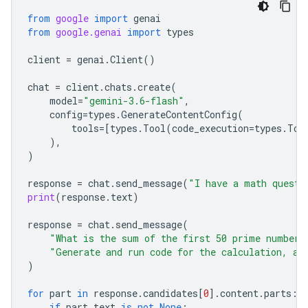
from
google
import
genai
from
google.genai
import
types
client
=
genai
.
Client
()
chat
=
client
.
chats
.
create
(
model
=
"gemini-3.6-flash"
,
config
=
types
.
GenerateContentConfig
(
tools
=
[
types
.
Tool
(
code_execution
=
types
.
Too
),
)
response
=
chat
.
send_message
(
"I have a math questi
print
(
response
.
text
)
response
=
chat
.
send_message
(
"What is the sum of the first 50 prime numbers
"Generate and run code for the calculation, an
)
for
part
in
response
.
candidates
[
0
]
.
content
.
parts
:
if
part
.
text
is
not
None
: