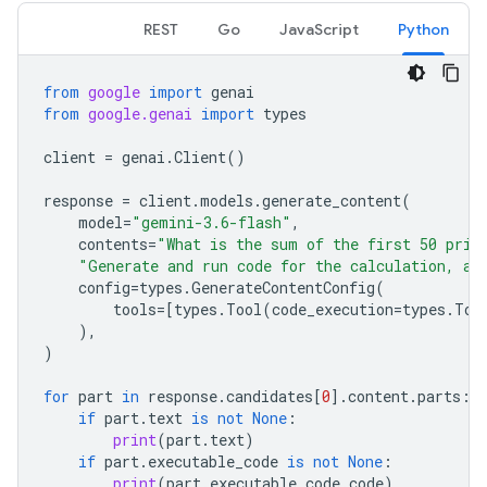
REST
Go
JavaScript
Python
from
google
import
genai
from
google.genai
import
types
client
=
genai
.
Client
()
response
=
client
.
models
.
generate_content
(
model
=
"gemini-3.6-flash"
,
contents
=
"What is the sum of the first 50 prim
"Generate and run code for the calculation, an
config
=
types
.
GenerateContentConfig
(
tools
=
[
types
.
Tool
(
code_execution
=
types
.
Too
),
)
for
part
in
response
.
candidates
[
0
]
.
content
.
parts
:
if
part
.
text
is
not
None
:
print
(
part
.
text
)
if
part
.
executable_code
is
not
None
:
print
(
part
.
executable_code
.
code
)