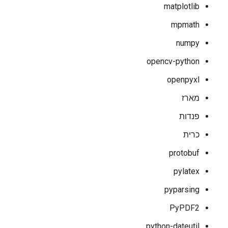
matplotlib
mpmath
numpy
opencv-python
openpyxl
מארז
פנדות
כרית
protobuf
pylatex
pyparsing
PyPDF2
python-dateutil