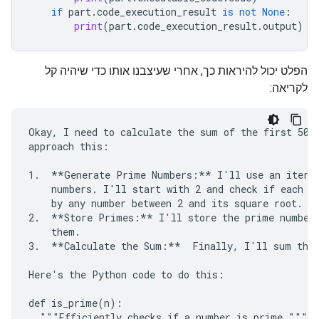
if
part
.
code_execution_result
is
not
None
:
print
(
part
.
code_execution_result
.
output
)
הפלט יכול להיראות כך, אחרי שעיצבנו אותו כדי שיהיה קל
לקריאה:
Okay, I need to calculate the sum of the first 50 p
approach this:

1.  **Generate Prime Numbers:** I'll use an iterat
    numbers. I'll start with 2 and check if each su
    by any number between 2 and its square root. If
2.  **Store Primes:** I'll store the prime numbers
    them.

3.  **Calculate the Sum:**  Finally, I'll sum the 
Here's the Python code to do this:

def is_prime(n):

  """Efficiently checks if a number is prime."""
