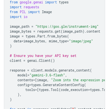
from
google.genai
import
types
import
requests
from
PIL
import
Image
import
io
image_path
=
"https://goo.gle/instrument-img"
image_bytes
=
requests
.
get
(
image_path
)
.
content
image
=
types
.
Part
.
from_bytes
(
data
=
image_bytes
,
mime_type
=
"image/jpeg"
)
# Ensure you have your API key set
client
=
genai
.
Client
()
response
=
client
.
models
.
generate_content
(
model
=
"gemini-3.6-flash"
,
contents
=
[
image
,
"Zoom into the expression ped
config
=
types
.
GenerateContentConfig
(
tools
=
[
types
.
Tool
(
code_execution
=
types
.
Too
),
)