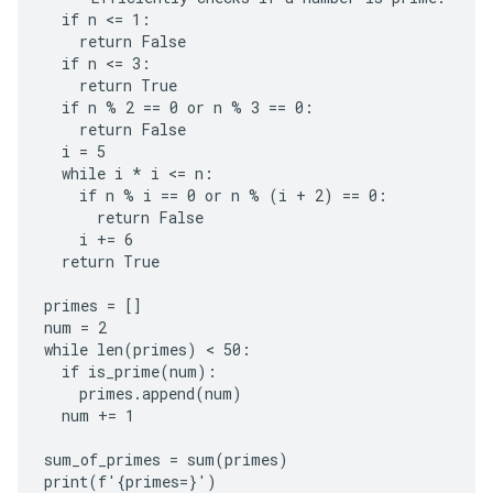
  if n <= 1:

    return False

  if n <= 3:

    return True

  if n % 2 == 0 or n % 3 == 0:

    return False

  i = 5

  while i * i <= n:

    if n % i == 0 or n % (i + 2) == 0:

      return False

    i += 6

  return True

primes = []

num = 2

while len(primes) < 50:

  if is_prime(num):

    primes.append(num)

  num += 1

sum_of_primes = sum(primes)

print(f'{primes=}')
