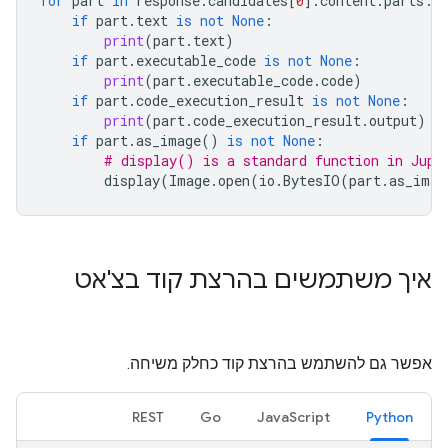
for
part
in
response
.
candidates
[
0
]
.
content
.
parts
:
if
part
.
text
is
not
None
:
print
(
part
.
text
)
if
part
.
executable_code
is
not
None
:
print
(
part
.
executable_code
.
code
)
if
part
.
code_execution_result
is
not
None
:
print
(
part
.
code_execution_result
.
output
)
if
part
.
as_image
()
is
not
None
:
# display() is a standard function in Jupy
display
(
Image
.
open
(
io
.
BytesIO
(
part
.
as_imag
איך משתמשים בהרצת קוד בצ'אט
אפשר גם להשתמש בהרצת קוד כחלק משיחה.
REST
Go
JavaScript
Python