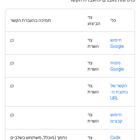
צד
כלי
תמיכה בהעברת הקשר
הביצוע
חיפוש
צד
כן
Google
השרת
מפות
צד
כן
Google
השרת
הקשר של
צד
כן
כתובת ה-
השרת
URL
חיפוש
צד
כן
קבצים
השרת
Code
צד
נתמך (מוכלל, משתמש בשלבים