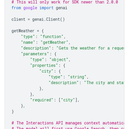
# This will only work for SDK newer than 2.0.0
from
google
import
genai
client
=
genai
.
Client
()
getWeather
=
{
"type"
:
"function"
,
"name"
:
"getWeather"
,
"description"
:
"Gets the weather for a request
"parameters"
:
{
"type"
:
"object"
,
"properties"
:
{
"city"
:
{
"type"
:
"string"
,
"description"
:
"The city and state
},
},
"required"
:
[
"city"
],
},
}
# The Interactions API manages context automatical
# The model will first use Google Search, then cal