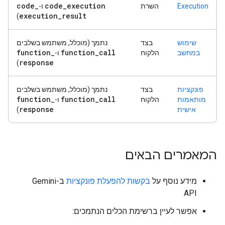
code
_
code
_
execution
Execution
השרת
ו-
execution
_
result
)
שימוש
בצד
נתמך (מוכלל, משתמש בשלבים
function
_
function
_
call
במחשב
הלקוח
ו-
response
)
פונקציות
בצד
נתמך (מוכלל, משתמש בשלבים
function
_
function
_
call
מותאמות
הלקוח
ו-
response
אישית
)
המאמרים הבאים
מידע נוסף על
בקשות להפעלת פונקציות
ב-Gemini
API
אפשר לעיין ברשימת הכלים הנתמכים: