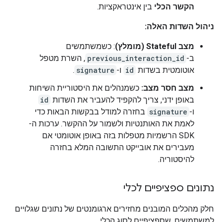
הקשר הכלי
בין אינטראקציות.
ניהול השדות האלה:
מצב Stateful (מומלץ)
: כשמשתמשים
ב-
previous_interaction_id
, השרת מטפל
אוטומטית בשדות
id
ו-
signature
.
מצב חסר מצב:
כשמנהלים את היסטוריית השיחות
באופן ידני, צריך להקפיד להעביר את השדות
id
ו-
signature
בחזרה למודל בבקשות הבאות כדי
לאמת את האותנטיות ולשמור על ההקשר. ערכות ה-
SDK הרשמיות מטפלות בזה באופן אוטומטי אם
מעבירים את אובייקט התשובה המלא בחזרה
להיסטוריה.
נתונים ספציפיים לכלי
חלק מהכלים המובנים מחזירים ארגומנטים של נתונים שגלויים
למשתמשים, שספציפיים לסוג הכלי.