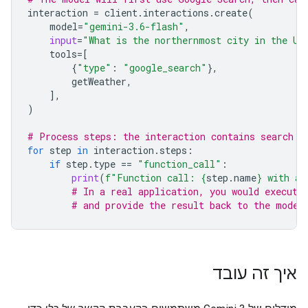
interaction
=
client
.
interactions
.
create
(
model
=
"gemini-3.6-flash"
,
input
=
"What is the northernmost city in the Un
tools
=
[
{
"type"
:
"google_search"
},
getWeather
,
],
)
# Process steps: the interaction contains search r
for
step
in
interaction
.
steps
:
if
step
.
type
==
"function_call"
:
print
(
f
"Function call: 
{
step
.
name
}
 with ar
# In a real application, you would execute
# and provide the result back to the model
איך זה עובד