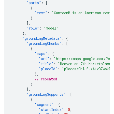
"parts"
:
[
{
"text"
:
"CanteenM is an American resta
}
],
"role"
:
"model"
},
"groundingMetadata"
:
{
"groundingChunks"
:
[
{
"maps"
:
{
"uri"
:
"https://maps.google.com/?cid
"title"
:
"Heaven on 7th Marketplace"
"placeId"
:
"places/ChIJ0-zA1vBZwokRo
},
// repeated ...
}
],
"groundingSupports"
:
[
{
"segment"
:
{
"startIndex"
:
0
,