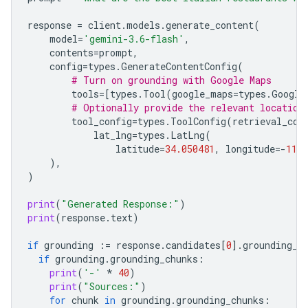
response
=
client
.
models
.
generate_content
(
model
=
'gemini-3.6-flash'
,
contents
=
prompt
,
config
=
types
.
GenerateContentConfig
(
# Turn on grounding with Google Maps
tools
=
[
types
.
Tool
(
google_maps
=
types
.
Google
# Optionally provide the relevant location
tool_config
=
types
.
ToolConfig
(
retrieval_con
lat_lng
=
types
.
LatLng
(
latitude
=
34.050481
,
longitude
=-
118.
),
)
print
(
"Generated Response:"
)
print
(
response
.
text
)
if
grounding
:=
response
.
candidates
[
0
]
.
grounding_m
if
grounding
.
grounding_chunks
:
print
(
'-'
*
40
)
print
(
"Sources:"
)
for
chunk
in
grounding
.
grounding_chunks
: