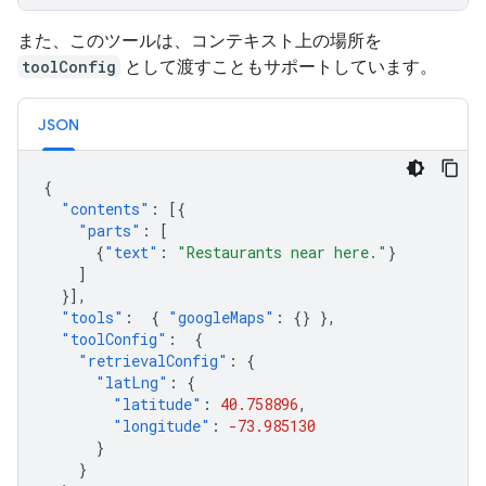
また、このツールは、コンテキスト上の場所を
toolConfig
として渡すこともサポートしています。
JSON
{
"contents"
:
[{
"parts"
:
[
{
"text"
:
"Restaurants near here."
}
]
}],
"tools"
:
{
"googleMaps"
:
{}
},
"toolConfig"
:
{
"retrievalConfig"
:
{
"latLng"
:
{
"latitude"
:
40.758896
,
"longitude"
:
-73.985130
}
}