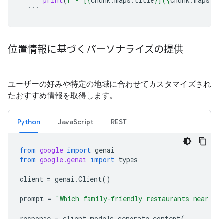
print
(
f
'- [
{
chunk
.
maps
.
title
}
](
{
chunk
.
maps
.
u
```
位置情報に基づくパーソナライズの提供
ユーザーの好みや特定の地域に合わせてカスタマイズされ
たおすすめ情報を取得します。
Python
JavaScript
REST
from
google
import
genai
from
google.genai
import
types
client
=
genai
.
Client
()
prompt
=
"Which family-friendly restaurants near h
response
=
client
.
models
.
generate_content
(