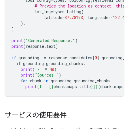
tool_config
=
types
.
ToolConfig
(
retrieval_confi
# Provide the location as context, this 
lat_lng
=
types
.
LatLng
(
latitude
=
37.78193
,
longitude
=-
122.404
),
)
print
(
"Generated Response:"
)
print
(
response
.
text
)
if
grounding
:=
response
.
candidates
[
0
]
.
grounding_m
if
grounding
.
grounding_chunks
:
print
(
'-'
*
40
)
print
(
"Sources:"
)
for
chunk
in
grounding
.
grounding_chunks
:
print
(
f
'- [
{
chunk
.
maps
.
title
}
](
{
chunk
.
maps
.
u
サービスの使用要件