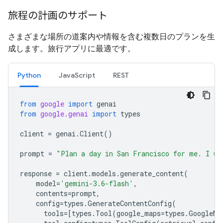
旅程の計画のサポート
さまざまな場所の道案内や情報を含む複数日のプランを生
成します。旅行アプリに最適です。
Python
JavaScript
REST
from
google
import
genai
from
google.genai
import
types
client
=
genai
.
Client
()
prompt
=
"Plan a day in San Francisco for me. I wa
response
=
client
.
models
.
generate_content
(
model
=
'gemini-3.6-flash'
,
contents
=
prompt
,
config
=
types
.
GenerateContentConfig
(
tools
=
[
types
.
Tool
(
google_maps
=
types
.
GoogleMa