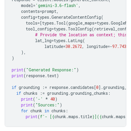
model
=
'gemini-3.6-flash'
,
contents
=
prompt
,
config
=
types
.
GenerateContentConfig
(
tools
=
[
types
.
Tool
(
google_maps
=
types
.
GoogleMa
tool_config
=
types
.
ToolConfig
(
retrieval_confi
# Provide the location as context; this 
lat_lng
=
types
.
LatLng
(
latitude
=
30.2672
,
longitude
=-
97.7431
),
)
print
(
"Generated Response:"
)
print
(
response
.
text
)
if
grounding
:=
response
.
candidates
[
0
]
.
grounding_m
if
chunks
:=
grounding
.
grounding_chunks
:
print
(
'-'
*
40
)
print
(
"Sources:"
)
for
chunk
in
chunks
:
print
(
f
'- [
{
chunk
.
maps
.
title
}
](
{
chunk
.
maps
.
u