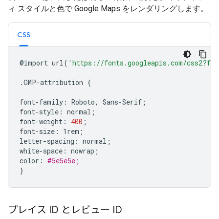
ィ スタイルと色で Google Maps をレンダリングします。
CSS
@import
url
(
'https://fonts.googleapis.com/css2?fam
.GMP-attribution
{
font-family:
Roboto,
Sans-Serif
;
font-style:
normal
;
font-weight:
400
;
font-size:
1rem
;
letter-spacing:
normal
;
white-space:
nowrap
;
color:
#5e5e5e;
}
プレイス ID とレビュー ID