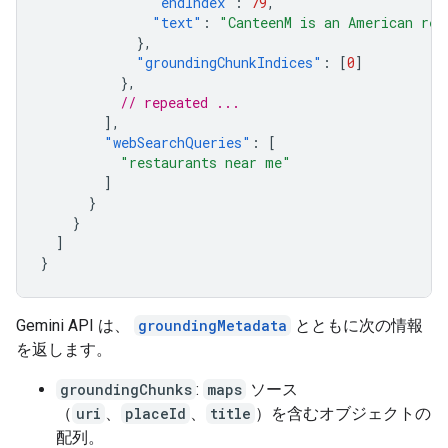
"endIndex"
:
79
,
"text"
:
"CanteenM is an American res
},
"groundingChunkIndices"
:
[
0
]
},
// repeated ...
],
"webSearchQueries"
:
[
"restaurants near me"
]
}
}
]
}
Gemini API は、
groundingMetadata
とともに次の情報
を返します。
groundingChunks
:
maps
ソース
（
uri
、
placeId
、
title
）を含むオブジェクトの
配列。