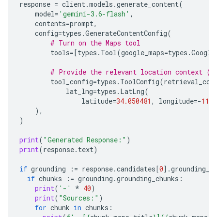
response
=
client
.
models
.
generate_content
(
model
=
'gemini-3.6-flash'
,
contents
=
prompt
,
config
=
types
.
GenerateContentConfig
(
# Turn on the Maps tool
tools
=
[
types
.
Tool
(
google_maps
=
types
.
Google
# Provide the relevant location context (t
tool_config
=
types
.
ToolConfig
(
retrieval_con
lat_lng
=
types
.
LatLng
(
latitude
=
34.050481
,
longitude
=-
118.
),
)
print
(
"Generated Response:"
)
print
(
response
.
text
)
if
grounding
:=
response
.
candidates
[
0
]
.
grounding_m
if
chunks
:=
grounding
.
grounding_chunks
:
print
(
'-'
*
40
)
print
(
"Sources:"
)
for
chunk
in
chunks
: