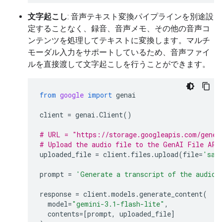
文字起こし
: 音声テキスト変換パイプラインを別途設
定することなく、録音、音声メモ、その他の音声コ
ンテンツを処理してテキストに変換します。マルチ
モーダル入力をサポートしているため、音声ファイ
ルを直接渡して文字起こしを行うことができます。
from
google
import
genai
client
=
genai
.
Client
()
# URL = "https://storage.googleapis.com/gener
# Upload the audio file to the GenAI File API
uploaded_file
=
client
.
files
.
upload
(
file
=
'sam
prompt
=
'Generate a transcript of the audio.
response
=
client
.
models
.
generate_content
(
model
=
"gemini-3.1-flash-lite"
,
contents
=
[
prompt
,
uploaded_file
]