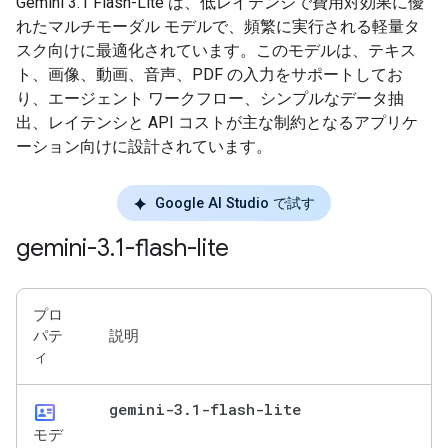
Gemini 3.1 Flash-Lite は、低レイテンシで費用対効果に優
れたマルチモーダル モデルで、頻繁に実行される軽量タ
スク向けに最適化されています。このモデルは、テキス
ト、画像、動画、音声、PDF の入力をサポートしてお
り、エージェント ワークフロー、シンプルなデータ抽
出、レイテンシと API コストが主な制約となるアプリケ
ーション向けに設計されています。
Google AI Studio で試す
gemini-3
.
1-flash-lite
プロ
パテ
説明
ィ
id_card
gemini-3
.
1-flash-lite
モデ