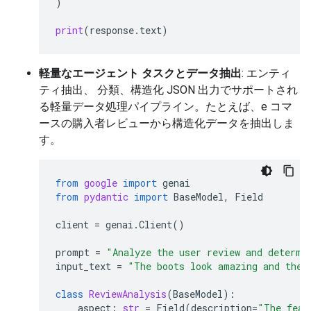
)
print
(
response
.
text
)
軽量なエージェント タスクとデータ抽出
: エンティ
ティ抽出、 分類、構造化 JSON 出力でサポートされ
る軽量データ処理パイプライン。たとえば、e コマ
ースの購入者レビューから構造化データを抽出しま
す。
from
google
import
genai
from
pydantic
import
BaseModel
,
Field
client
=
genai
.
Client
()
prompt
=
"Analyze the user review and determi
input_text
=
"The boots look amazing and the 
class
ReviewAnalysis
(
BaseModel
):
aspect
:
str
=
Field
(
description
=
"The feat