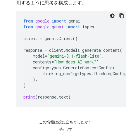
用するように思考を構成します。
from
google
import
genai
from
google.genai
import
types
client
=
genai
.
Client
()
response
=
client
.
models
.
generate_content
(
model
=
"gemini-3.1-flash-lite"
,
contents
=
"How does AI work?"
,
config
=
types
.
GenerateContentConfig
(
thinking_config
=
types
.
ThinkingConfig
(
),
)
print
(
response
.
text
)
この情報は役に立ちましたか？