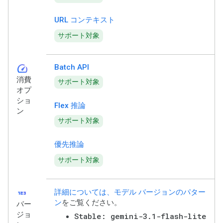
URL コンテキスト
サポート対象
speed
Batch API
消費
サポート対象
オプ
ショ
Flex 推論
ン
サポート対象
優先推論
サポート対象
123
詳細については、モデル バージョンのパター
ン
をご覧ください。
バー
ジョ
Stable: gemini-3.1-flash-lite