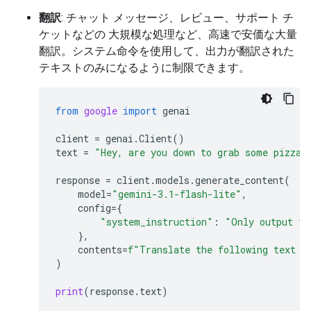
翻訳
: チャット メッセージ、レビュー、サポート チ
ケットなどの 大規模な処理など、高速で安価な大量
翻訳。システム命令を使用して、出力が翻訳された
テキストのみになるように制限できます。
from
google
import
genai
client
=
genai
.
Client
()
text
=
"Hey, are you down to grab some pizza 
response
=
client
.
models
.
generate_content
(
model
=
"gemini-3.1-flash-lite"
,
config
=
{
"system_instruction"
:
"Only output th
},
contents
=
f
"Translate the following text t
)
print
(
response
.
text
)