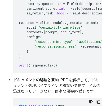
summary_quote
:
str
=
Field
(
description
=
"T
sentiment_score
:
int
=
Field
(
description
=
is_return_risk
:
bool
=
Field
(
description
=
response
=
client
.
models
.
generate_content
(
model
=
"gemini-3.1-flash-lite"
,
contents
=
[
prompt
,
input_text
],
config
=
{
"response_mime_type"
:
"application/js
"response_json_schema"
:
ReviewAnalysi
},
)
print
(
response
.
text
)
ドキュメントの処理と要約
: PDF を解析して、ドキ
ュメント処理パイプラインの構築や受信ファイルの
迅速なトリアージなど、簡潔な 要約を返します。
from
google
import
genai