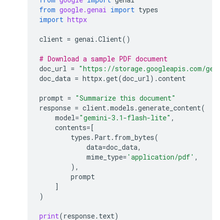
from
google.genai
import
types
import
httpx
client
=
genai
.
Client
()
# Download a sample PDF document
doc_url
=
"https://storage.googleapis.com/gen
doc_data
=
httpx
.
get
(
doc_url
)
.
content
prompt
=
"Summarize this document"
response
=
client
.
models
.
generate_content
(
model
=
"gemini-3.1-flash-lite"
,
contents
=
[
types
.
Part
.
from_bytes
(
data
=
doc_data
,
mime_type
=
'application/pdf'
,
),
prompt
]
)
print
(
response
.
text
)