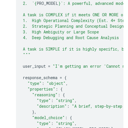
2.  `
{
PRO_MODEL
}
`: A powerful, advanced model
A task is COMPLEX if it meets ONE OR MORE of 
1.  High Operational Complexity (Est. 4+ Step
2.  Strategic Planning and Conceptual Design
3.  High Ambiguity or Large Scope
4.  Deep Debugging and Root Cause Analysis
A task is SIMPLE if it is highly specific, bo
"""
user_input
=
"I'm getting an error 'Cannot re
response_schema
=
{
"type"
:
"object"
,
"properties"
:
{
"reasoning"
:
{
"type"
:
"string"
,
"description"
:
"A brief, step-by-step e
},
"model_choice"
:
{
"type"
:
"string"
,