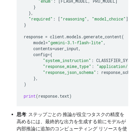
"enum"
:
[
FLASH_MODEL
,
PRO_MODEL
]
}
},
"required"
:
[
"reasoning"
,
"model_choice"
]
}
response
=
client
.
models
.
generate_content
(
model
=
"gemini-3.1-flash-lite"
,
contents
=
user_input
,
config
=
{
"system_instruction"
:
CLASSIFIER_SYS
"response_mime_type"
:
"application/js
"response_json_schema"
:
response_sche
},
)
print
(
response
.
text
)
思考
: ステップごとの 推論が役立つタスクの精度を
高めるには、最終的な出力を生成する前にモデルが
内部推論に追加のコンピューティング リソースを使