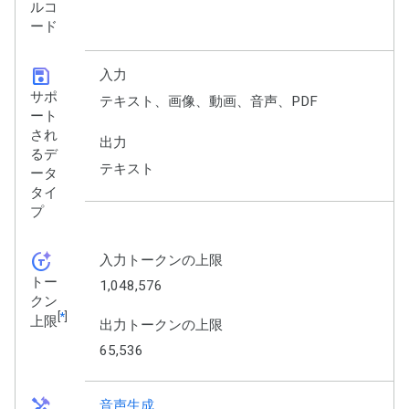
ルコ
ード
save
入力
サポ
テキスト、画像、動画、音声、PDF
ート
され
出力
るデ
テキスト
ータ
タイ
プ
token_auto
入力トークンの上限
トー
1,048,576
クン
[
*
]
上限
出力トークンの上限
65,536
handyman
音声生成