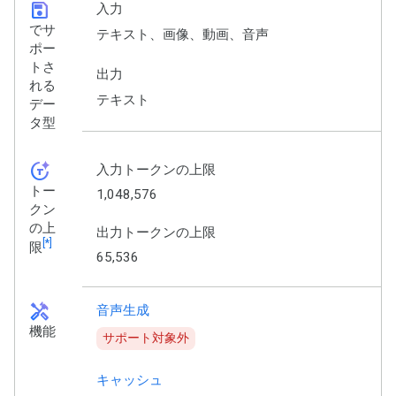
save
入力
でサ
テキスト、画像、動画、音声
ポー
トさ
出力
れる
テキスト
デー
タ型
token_auto
入力トークンの上限
トー
1,048,576
クン
の上
出力トークンの上限
[*]
限
65,536
handyman
音声生成
機能
サポート対象外
キャッシュ