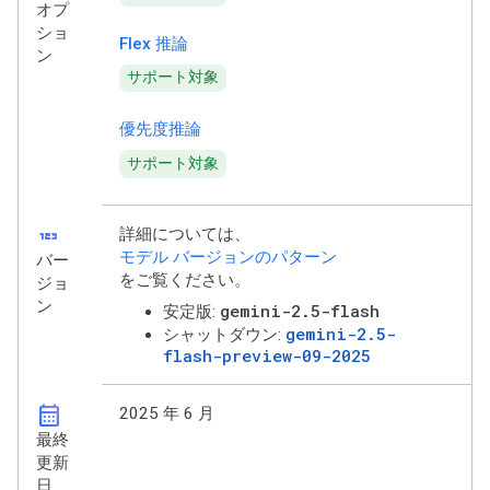
オプ
ショ
Flex 推論
ン
サポート対象
優先度推論
サポート対象
123
詳細については、
モデル バージョンのパターン
バー
をご覧ください。
ジョ
ン
gemini-2.5-flash
安定版:
gemini-2.5-
シャットダウン:
flash-preview-09-2025
calendar_month
2025 年 6 月
最終
更新
日