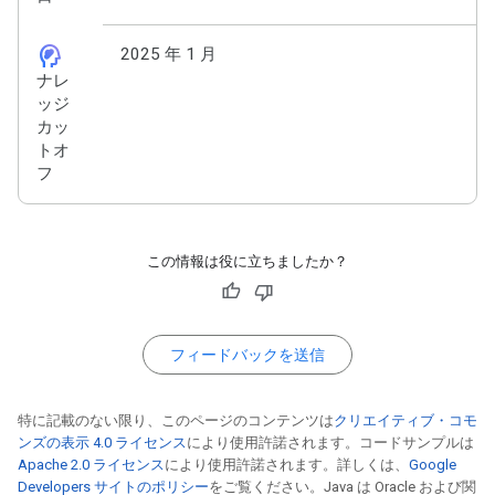
cognition_2
2025 年 1 月
ナレ
ッジ
カッ
トオ
フ
この情報は役に立ちましたか？
フィードバックを送信
特に記載のない限り、このページのコンテンツは
クリエイティブ・コモ
ンズの表示 4.0 ライセンス
により使用許諾されます。コードサンプルは
Apache 2.0 ライセンス
により使用許諾されます。詳しくは、
Google
Developers サイトのポリシー
をご覧ください。Java は Oracle および関