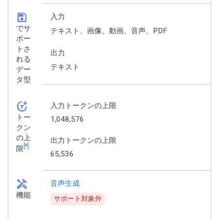
save
入力
でサ
テキスト、画像、動画、音声、PDF
ポー
トさ
出力
れる
テキスト
デー
タ型
token_auto
入力トークンの上限
トー
1,048,576
クン
の上
出力トークンの上限
[*]
限
65,536
handyman
音声生成
機能
サポート対象外