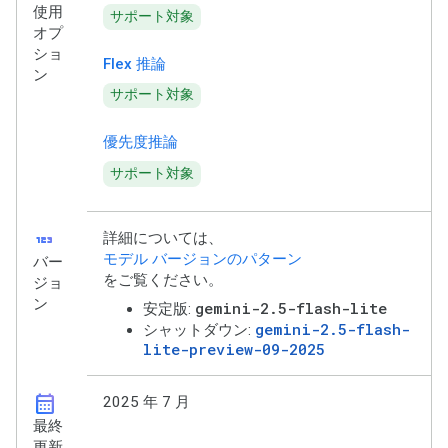
使用
サポート対象
オプ
ショ
Flex 推論
ン
サポート対象
優先度推論
サポート対象
123
詳細については、
モデル バージョンのパターン
バー
をご覧ください。
ジョ
ン
gemini-2.5-flash-lite
安定版:
gemini-2.5-flash-
シャットダウン:
lite-preview-09-2025
calendar_month
2025 年 7 月
最終
更新