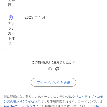
日
cognition_2
2025 年 1 月
ナレ
ッジ
カッ
トオ
フ
この情報は役に立ちましたか？
フィードバックを送信
特に記載のない限り、このページのコンテンツは
クリエイティブ・コモ
ンズの表示 4.0 ライセンス
により使用許諾されます。コードサンプルは
Apache 2.0 ライセンス
により使用許諾されます。詳しくは、
Google