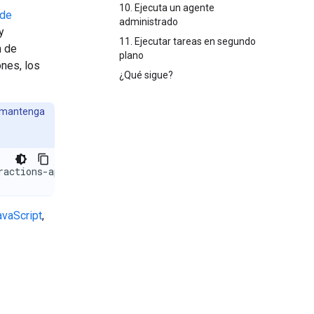
10. Ejecuta un agente
 de
administrado
y
11. Ejecutar tareas en segundo
n de
plano
ones, los
¿Qué sigue?
e mantenga
ractions-api
avaScript
,