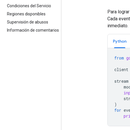
Condiciones del Servicio
Para lograr
Regiones disponibles
Cada even
Supervisión de abusos
inmediato.
Información de comentarios
Python
from
g
client
stream
mo
in
st
)
for
ev
pr