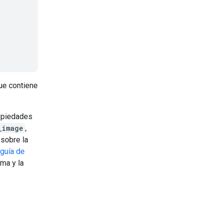
e contiene
ropiedades
_image
,
 sobre la
guía de
ma y la