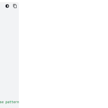
se patterns to make predictions or decisions on new dat