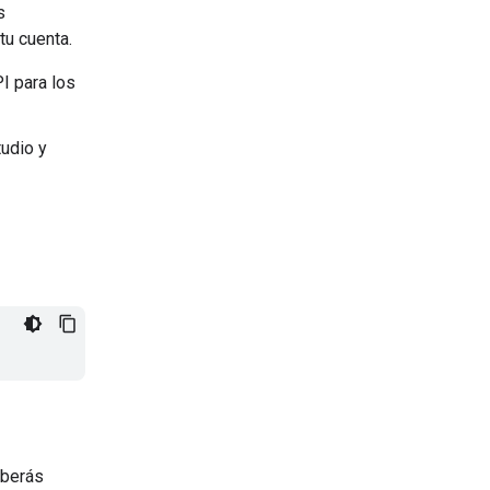
s
tu cuenta.
I para los
udio y
eberás