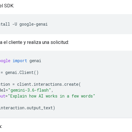
 el SDK:
stall
-U
za el cliente y realiza una solicitud:
oogle
import
genai
=
genai
.
Client
()
ction
=
client
.
interactions
.
create
(
del
=
"gemini-3.6-flash"
,
put
=
"Explain how AI works in a few words"
interaction
.
output_text
)
: