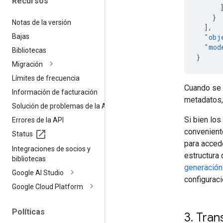
Recursos
}
Notas de la versión
],
Bajas
"obj
"mod
Bibliotecas
}
Migración
Límites de frecuencia
Cuando se 
Información de facturación
metadatos, 
Solución de problemas de la API
Si bien lo
Errores de la API
convenien
Status
para acced
Integraciones de socios y
estructura 
bibliotecas
generación
Google AI Studio
configurac
Google Cloud Platform
Políticas
3
.
Trans