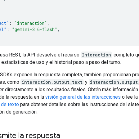
]
ect"
:
"interaction"
,
el"
:
"gemini-3.6-flash"
,
usa REST, la API devuelve el recurso
Interaction
completo qu
estadísticas de uso y el historial paso a paso del turno.
s SDKs exponen la respuesta completa, también proporcionan p
tes, como
interaction.output_text
y
interaction.output
er directamente a los resultados finales. Obtén más información
de la respuesta en la
visión general de las interacciones
o lee la
 de texto
para obtener detalles sobre las instrucciones del siste
ión de generación.
mite la respuesta