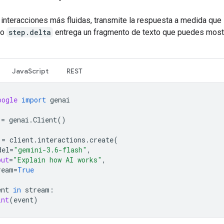
 interacciones más fluidas, transmite la respuesta a medida que
to
step.delta
entrega un fragmento de texto que puedes most
JavaScript
REST
oogle
import
genai
=
genai
.
Client
()
=
client
.
interactions
.
create
(
del
=
"gemini-3.6-flash"
,
put
=
"Explain how AI works"
,
ream
=
True
ent
in
stream
:
int
(
event
)