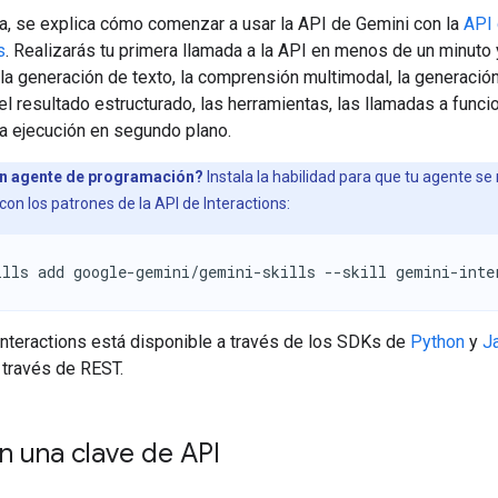
ía, se explica cómo comenzar a usar la API de Gemini con la
API
s
. Realizarás tu primera llamada a la API en menos de un minuto 
la generación de texto, la comprensión multimodal, la generació
l resultado estructurado, las herramientas, las llamadas a funci
la ejecución en segundo plano.
n agente de programación?
Instala la habilidad para que tu agente s
con los patrones de la API de Interactions:
ills add google-gemini/gemini-skills --skill gemini-inte
Interactions está disponible a través de los SDKs de
Python
y
J
 través de REST.
 una clave de API