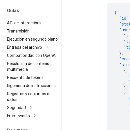
Guías
{
"id"
API de Interactions
"sta
"usa
Transmisión
"t
Ejecución en segundo plano
"t
"t
Entrada del archivo
},
Compatibilidad con Open
AI
"cre
Resolución de contenido
"ste
multimedia
{
Recuento de tokens
Ingeniería de instrucciones
},
{
Registros y conjuntos de
datos
Seguridad
Frameworks