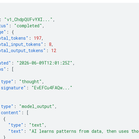
:
"v1_ChdpQUFvYXI..."
,
tus"
:
"completed"
,
ge"
:
{
otal_tokens"
:
197
,
otal_input_tokens"
:
8
,
otal_output_tokens"
:
12
ated"
:
"2026-06-09T12:01:25Z"
,
ps"
:
[
"type"
:
"thought"
,
"signature"
:
"EvEFCu4FAQw..."
"type"
:
"model_output"
,
"content"
:
[
{
"type"
:
"text"
,
"text"
:
"AI learns patterns from data, then uses tho
}