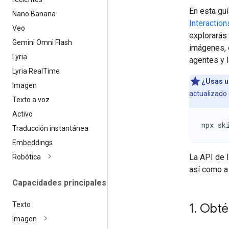
En esta gu
Nano Banana
Interaction
Veo
explorarás 
Gemini Omni Flash
imágenes, e
Lyria
agentes y 
Lyria Real
Time
¿Usas u
Imagen
actualizado 
Texto a voz
Activo
npx sk
Traducción instantánea
Embeddings
La API de 
Robótica
así como a
Capacidades principales
Texto
1
.
Obtén
Imagen