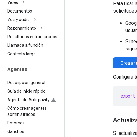
Video
Para usar l
solicitudes
Documentos
Voz y audio
Googl
Razonamiento
usuar
Resultados estructurados
Si ne
Llamada a función
sigue
Contexto largo
Crea una
Agentes
Configura t
Descripción general
Guía de inicio rápido
export
Agente de Antigravity
Cómo crear agentes
administrados
Actualiz
Entornos
Ganchos
Si actualiz