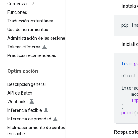
Comenzar
Instala
Funciones
Traducción instantánea
pip
in
Uso de herramientas
Administración de las sesiones
Iniciali
Tokens efímeros
Prácticas recomendadas
from
g
Optimización
client
Descripción general
intera
API de Batch
mo
in
Webhooks
)
Inferencia flexible
print
(
Inferencia de prioridad
El almacenamiento de contexto
Respuesta
en caché