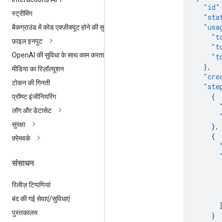
"id"
स्ट्रीमिंग
"sta
"usa
बैकग्राउंड में कोड एक्ज़ीक्यूट होने की सुविधा
"t
फ़ाइल इनपुट
"t
Open
AI की सुविधा के साथ काम करता है
"t
},
मीडिया का रिज़ॉल्यूशन
"cre
टोकन की गिनती
"ste
{
प्रॉम्प्ट इंजीनियरिंग
लॉग और डेटासेट
सुरक्षा
},
{
फ़्रेमवर्क
संसाधन
रिलीज़ टिप्पणियां
बंद की गई सेवाएं
/
सुविधाएं
पुस्तकालय
}