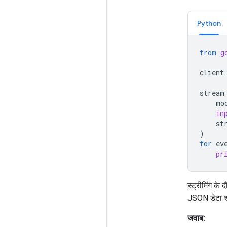
Python
from
g
client
stream
mo
in
st
)
for
ev
pr
स्ट्रीमिंग के 
JSON डेटा शा
जवाब: