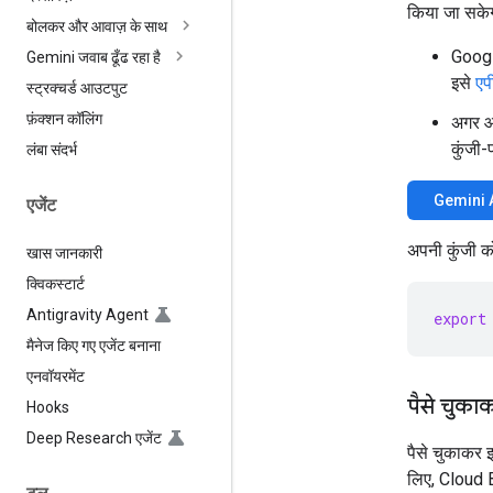
किया जा सकेग
बोलकर और आवाज़ के साथ
Googl
Gemini जवाब ढूँढ रहा है
इसे
एप
स्ट्रक्चर्ड आउटपुट
फ़ंक्शन कॉलिंग
अगर आ
कुंजी-
लंबा संदर्भ
Gemini A
एजेंट
अपनी कुंजी को
खास जानकारी
क्विकस्टार्ट
Antigravity Agent
export
मैनेज किए गए एजेंट बनाना
एनवॉयरमेंट
पैसे चुका
Hooks
Deep Research एजेंट
पैसे चुकाकर इ
लिए, Cloud B