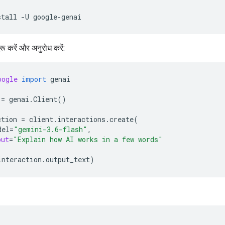
stall
-U
ुरू करें और अनुरोध करें:
oogle
import
genai
=
genai
.
Client
()
ction
=
client
.
interactions
.
create
(
del
=
"gemini-3.6-flash"
,
put
=
"Explain how AI works in a few words"
interaction
.
output_text
)