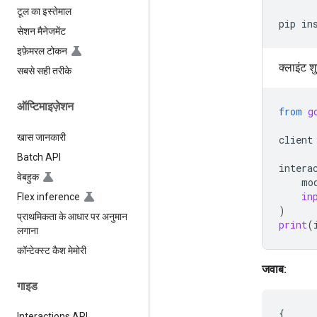
टूल का इस्तेमाल
pip
in
सेशन मैनेजमेंट
इफ़ेमरल टोकन
क्लाइंट श
सबसे सही तरीके
ऑप्टिमाइज़ेशन
from
g
खास जानकारी
client
Batch API
intera
वेबहुक
mo
in
Flex inference
)
प्राथमिकता के आधार पर अनुमान
print
(
लगाना
कॉन्टेक्स्ट कैश मेमोरी
जवाब:
गाइड
{
Interactions API