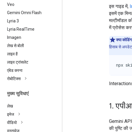
Veo
इस गाइड में,
I
Gemini Omni Flash
इसमें एक मिन
मल्टीमॉडल को
Lyria 3
में प्रोसेस कर
Lyria Real
Time
Imagen
क्या कोडिंग
लेख से बोली
हिसाब से अपडेट 
लाइव है
लाइव ट्रांसलेट
npx sk
एंबेड करना
रोबोटिक्स
Interaction
मुख्य सुविधाएं
1
.
एपीआई
लेख
इमेज
Gemini API 
वीडियो
की पुष्टि की 
दस्तावेज़