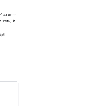
.
ेशों का पालन
के बराबर) के
खें.