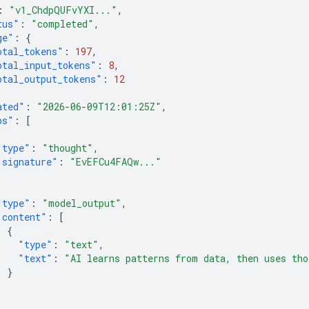
:
"v1_ChdpQUFvYXI..."
,
tus"
:
"completed"
,
ge"
:
{
otal_tokens"
:
197
,
otal_input_tokens"
:
8
,
otal_output_tokens"
:
12
ated"
:
"2026-06-09T12:01:25Z"
,
ps"
:
[
"type"
:
"thought"
,
"signature"
:
"EvEFCu4FAQw..."
"type"
:
"model_output"
,
"content"
:
[
{
"type"
:
"text"
,
"text"
:
"AI learns patterns from data, then uses tho
}
]