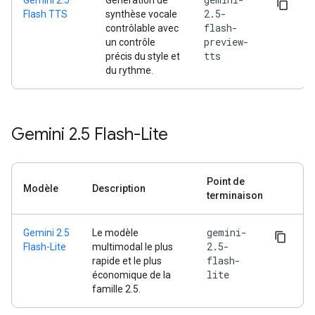
Gemini 2.5
Génération de
2.5-
Flash TTS
synthèse vocale
flash-
contrôlable avec
preview-
un contrôle
tts
précis du style et
du rythme.
Gemini 2
.
5 Flash-Lite
Point de
Modèle
Description
terminaison
gemini-
Gemini 2.5
Le modèle
2.5-
Flash-Lite
multimodal le plus
flash-
rapide et le plus
lite
économique de la
famille 2.5.