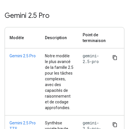
Gemini 2
.
5 Pro
Point de
Modèle
Description
terminaison
gemini-
Gemini 2.5 Pro
Notre modèle
2.5-pro
le plus avancé
de la famille 2.5
pour les tâches
complexes,
avec des
capacités de
raisonnement
et de codage
approfondies.
gemini-
Gemini 2.5 Pro
Synthèse
2.5-pro-
TTS
vocale haute