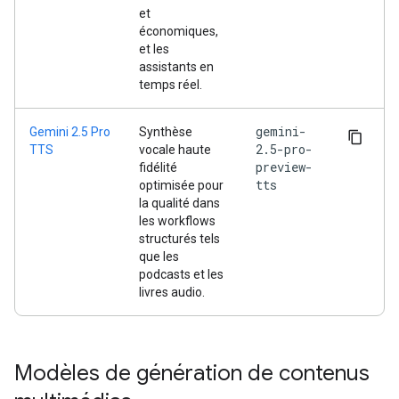
et
économiques,
et les
assistants en
temps réel.
gemini-
Gemini 2.5 Pro
Synthèse
2.5-pro-
TTS
vocale haute
preview-
fidélité
tts
optimisée pour
la qualité dans
les workflows
structurés tels
que les
podcasts et les
livres audio.
Modèles de génération de contenus