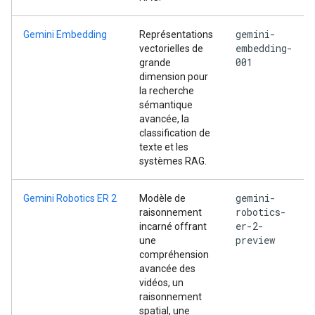
gemini-
Gemini Embedding
Représentations
embedding-
vectorielles de
001
grande
dimension pour
la recherche
sémantique
avancée, la
classification de
texte et les
systèmes RAG.
gemini-
Gemini Robotics ER 2
Modèle de
robotics-
raisonnement
er-2-
incarné offrant
preview
une
compréhension
avancée des
vidéos, un
raisonnement
spatial, une