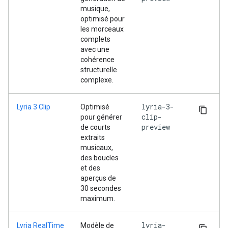
musique,
optimisé pour
les morceaux
complets
avec une
cohérence
structurelle
complexe.
lyria-3-
Lyria 3 Clip
Optimisé
clip-
pour générer
preview
de courts
extraits
musicaux,
des boucles
et des
aperçus de
30 secondes
maximum.
lyria-
Lyria RealTime
Modèle de