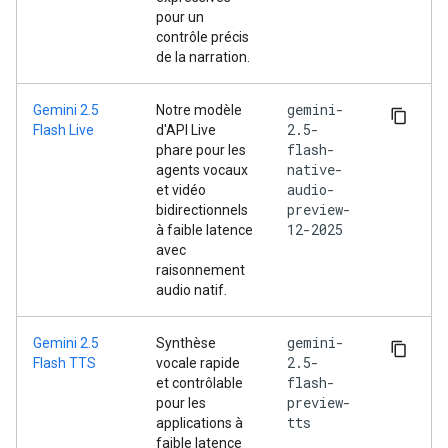
pour un
contrôle précis
de la narration.
gemini-
Gemini 2.5
Notre modèle
2.5-
Flash Live
d'API Live
flash-
phare pour les
native-
agents vocaux
audio-
et vidéo
preview-
bidirectionnels
12-2025
à faible latence
avec
raisonnement
audio natif.
gemini-
Gemini 2.5
Synthèse
2.5-
Flash TTS
vocale rapide
flash-
et contrôlable
preview-
pour les
tts
applications à
faible latence