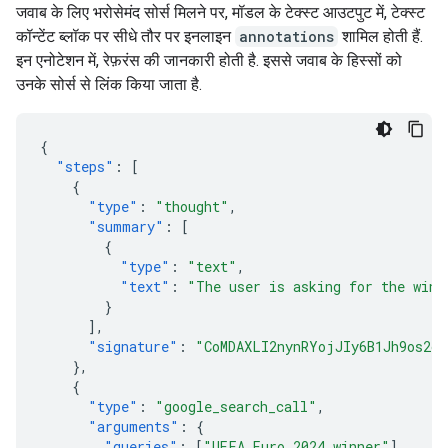
जवाब के लिए भरोसेमंद सोर्स मिलने पर, मॉडल के टेक्स्ट आउटपुट में, टेक्स्ट
कॉन्टेंट ब्लॉक पर सीधे तौर पर इनलाइन
annotations
शामिल होती हैं.
इन एनोटेशन में, रेफ़रंस की जानकारी होती है. इससे जवाब के हिस्सों को
उनके सोर्स से लिंक किया जाता है.
{
"steps"
:
[
{
"type"
:
"thought"
,
"summary"
:
[
{
"type"
:
"text"
,
"text"
:
"The user is asking for the winn
}
],
"signature"
:
"CoMDAXLI2nynRYojJIy6B1Jh9os2cr
},
{
"type"
:
"google_search_call"
,
"arguments"
:
{
"queries"
:
[
"UEFA Euro 2024 winner"
]