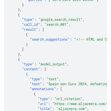
}
},
{
"type"
:
"google_search_result"
,
"call_id"
:
"search_001"
,
"result"
:
[
{
"search_suggestions"
:
"<!-- HTML and CSS
}
]
},
{
"type"
:
"model_output"
,
"content"
:
[
{
"type"
:
"text"
,
"text"
:
"Spain won Euro 2024, defeating 
"annotations"
:
[
{
"type"
:
"url_citation"
,
"url"
:
"https://www.aljazeera.com/sp
"title"
:
"aljazeera.com"
,