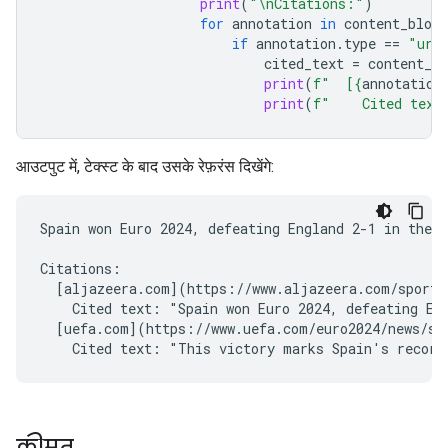
print
(
"
\n
Citations:"
)
for
annotation
in
content_block
if
annotation
.
type
==
"url
cited_text
=
content_bl
print
(
f
"  [
{
annotation
print
(
f
"    Cited text
आउटपुट में, टेक्स्ट के बाद उसके रेफ़रंस दिखेंगे:
Spain won Euro 2024, defeating England 2-1 in the f
Citations:

  [aljazeera.com](https://www.aljazeera.com/sports/
    Cited text: "Spain won Euro 2024, defeating Eng
  [uefa.com](https://www.uefa.com/euro2024/news/spa
कीमत