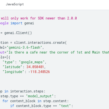
JavaScript
 will only work for SDK newer than 2.0.0
oogle
import
genai
=
genai
.
Client
()
ction
=
client
.
interactions
.
create
(
del
=
"gemini-3.6-flash"
,
put
=
"Is there a cafe near the corner of 1st and Main tha
ols
=
[{
"type"
:
"google_maps"
,
"latitude"
:
34.050481
,
"longitude"
:
-
118.248526
ep
in
interaction
.
steps
:
step
.
type
==
"model_output"
:
for
content_block
in
step
.
content
:
if
content_block
.
type
==
"text"
: