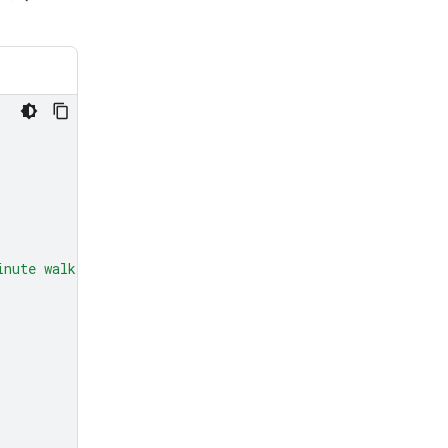
inute walk from here?"
,