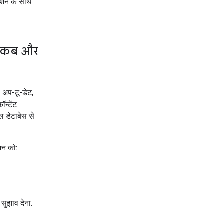
ेशन के साथ
ाल कब और
 अप-टू-डेट,
न्टेंट
ल डेटाबेस से
शन को:
सुझाव देना.