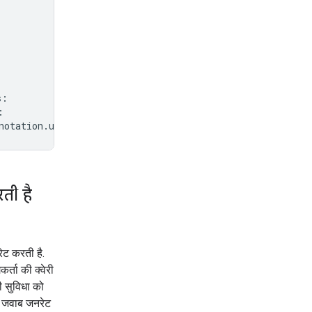
s
:
:
notation
.
url
}
"
)
ती है
ट करती है.
्ता की क्वेरी
ी सुविधा को
र जवाब जनरेट