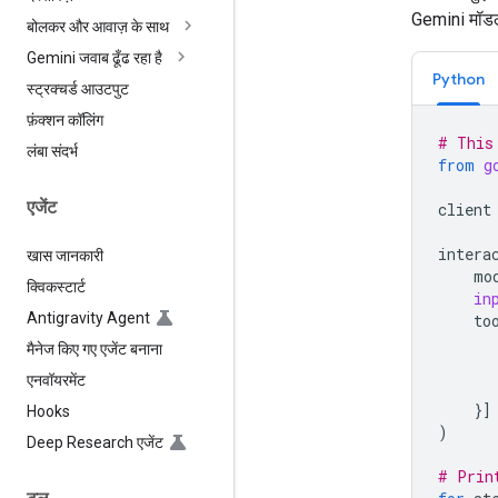
Gemini मॉडल
बोलकर और आवाज़ के साथ
Gemini जवाब ढूँढ रहा है
Python
स्ट्रक्चर्ड आउटपुट
फ़ंक्शन कॉलिंग
# This
लंबा संदर्भ
from
g
एजेंट
client
intera
खास जानकारी
mo
क्विकस्टार्ट
in
Antigravity Agent
to
मैनेज किए गए एजेंट बनाना
एनवॉयरमेंट
}]
Hooks
)
Deep Research एजेंट
# Prin