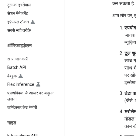
कर सकता है.
टूल का इस्तेमाल
सेशन मैनेजमेंट
आम तौर पर, इस 
इफ़ेमरल टोकन
उपयोगक
सबसे सही तरीके
जानकार
म्यूज़ि
ऑप्टिमाइज़ेशन
टूल शु
खास जानकारी
साथ ग्
Batch API
साथ भी
पर खोज
वेबहुक
इस्तेम
Flex inference
प्राथमिकता के आधार पर अनुमान
डेटा व
लगाना
(जैसे, 
कॉन्टेक्स्ट कैश मेमोरी
भरोसेम
मॉडल क
गाइड
काम की
Interactions API