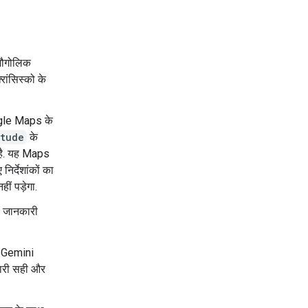
 भौगोलिक
रांसिस्को के
ogle Maps के
itude
के
 है. यह Maps
िर्देशांकों का
ीं पड़ेगा.
ी जानकारी
, Gemini
कारी सही और