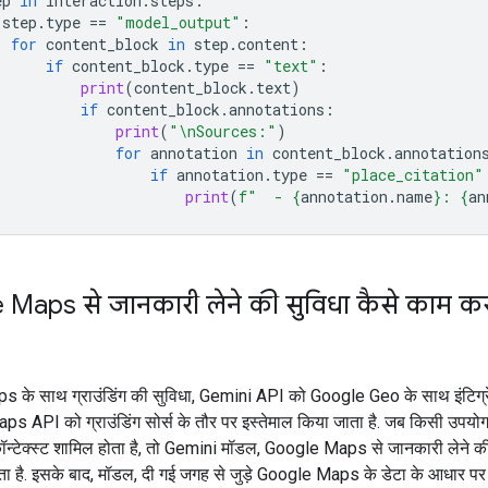
ep
in
interaction
.
steps
:
step
.
type
==
"model_output"
:
for
content_block
in
step
.
content
:
if
content_block
.
type
==
"text"
:
print
(
content_block
.
text
)
if
content_block
.
annotations
:
print
(
"
\n
Sources:"
)
for
annotation
in
content_block
.
annotation
if
annotation
.
type
==
"place_citation"
print
(
f
"  - 
{
annotation
.
name
}
: 
{
an
Maps से जानकारी लेने की सुविधा कैसे काम कर
के साथ ग्राउंडिंग की सुविधा, Gemini API को Google Geo के साथ इंटिग्रे
ps API को ग्राउंडिंग सोर्स के तौर पर इस्तेमाल किया जाता है. जब किसी उपयोगकर
कॉन्टेक्स्ट शामिल होता है, तो Gemini मॉडल, Google Maps से जानकारी लेने क
 है. इसके बाद, मॉडल, दी गई जगह से जुड़े Google Maps के डेटा के आधार प