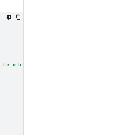
t has outdoor seating?"
,