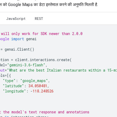
 को Google Maps का डेटा इस्तेमाल करने की अनुमति मिलती है.
JavaScript
REST
 will only work for SDK newer than 2.0.0
oogle
import
genai
=
genai
.
Client
()
ction
=
client
.
interactions
.
create
(
del
=
"gemini-3.6-flash"
,
put
=
"What are the best Italian restaurants within a 15-m
ols
=
[{
"type"
:
"google_maps"
,
"latitude"
:
34.050481
,
"longitude"
:
-
118.248526
t the model's text response and annotations