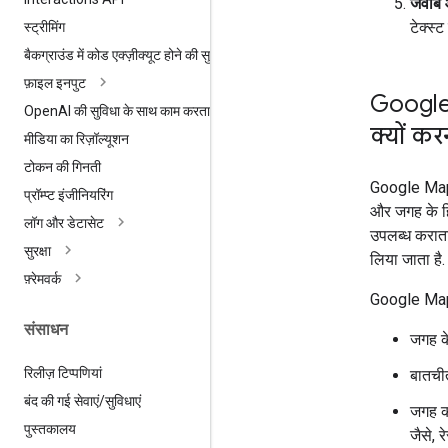
जवाब 
टेक्स्
स्ट्रीमिंग
बैकग्राउंड में कोड एक्ज़ीक्यूट होने की सुविधा
फ़ाइल इनपुट
Google 
Open
AI की सुविधा के साथ काम करता है
क्यों कर
मीडिया का रिज़ॉल्यूशन
टोकन की गिनती
Google Maps 
प्रॉम्प्ट इंजीनियरिंग
और जगह के हि
लॉग और डेटासेट
उपलब्ध कराता
सुरक्षा
लिया जाता है.
फ़्रेमवर्क
Google Maps
संसाधन
जगह के
रिलीज़ टिप्पणियां
बातचीत
बंद की गई सेवाएं
/
सुविधाएं
जगह क
पुस्तकालय
जैसे, रे