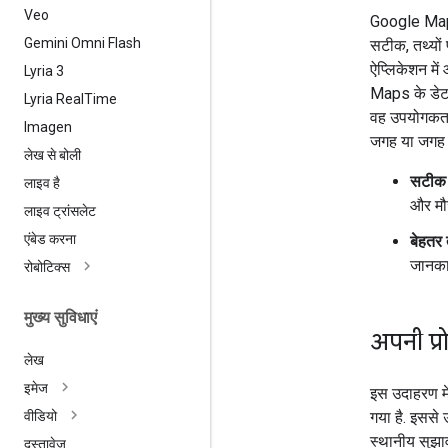
Veo
Google Maps
Gemini Omni Flash
सटीक, तथ्यों
ऐप्लिकेशन में
Lyria 3
Maps के डेटा
Lyria Real
Time
वह उपयोगकर्त
Imagen
जगह या जगह क
लेख से बोली
सटीक ज
लाइव है
और मौज
लाइव ट्रांसलेट
एंबेड करना
बेहतर 
जानका
रोबोटिक्स
मुख्य सुविधाएं
अपनी प्र
लेख
इमेज
इस उदाहरण मे
गया है. इससे 
वीडियो
स्थानीय सुझाव
दस्तावेज़