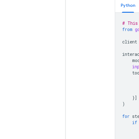
Python
# This
from
g
client
intera
mo
in
to
}]
)
for
st
if