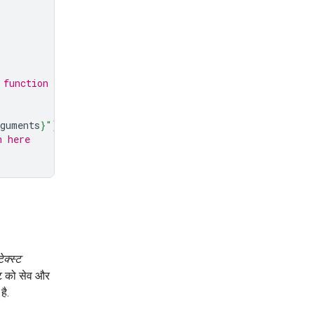
 function call
rguments
}
"
)
n here
ेक्स्ट
स्ट को सेव और
है.