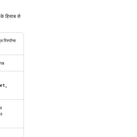
प के हिसाब से
ल रिस्पॉन्स
ns
et
_
us
Ls