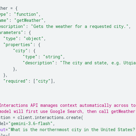
ther
=
{
ype"
:
"function"
,
ame"
:
"getWeather"
,
escription"
:
"Gets the weather for a requested city."
,
arameters"
:
{
"type"
:
"object"
,
"properties"
:
{
"city"
:
{
"type"
:
"string"
,
"description"
:
"The city and state, e.g. Utqia
},
},
"required"
:
[
"city"
],
Interactions API manages context automatically across to
model will first use Google Search, then call getWeather
ction
=
client
.
interactions
.
create
(
del
=
"gemini-3.6-flash"
,
put
=
"What is the northernmost city in the United States?
ols
=
[