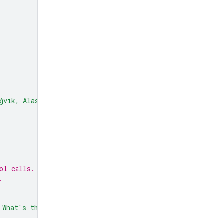
ġvik, Alaska"
,
ol calls.
.
 What's the weather like there today?"
,