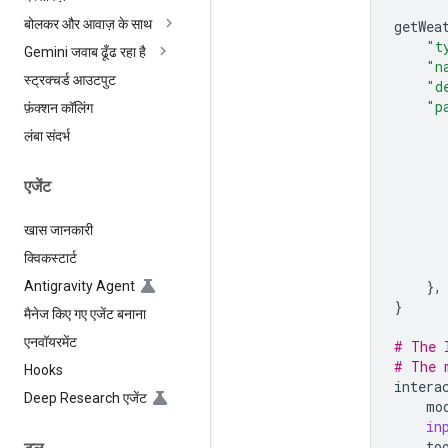
बोलकर और आवाज़ के साथ
getWea
"t
Gemini जवाब ढूँढ रहा है
"n
स्ट्रक्चर्ड आउटपुट
"d
"p
फ़ंक्शन कॉलिंग
लंबा संदर्भ
एजेंट
खास जानकारी
क्विकस्टार्ट
},
Antigravity Agent
}
मैनेज किए गए एजेंट बनाना
एनवॉयरमेंट
# The 
# The 
Hooks
intera
Deep Research एजेंट
mo
in
to