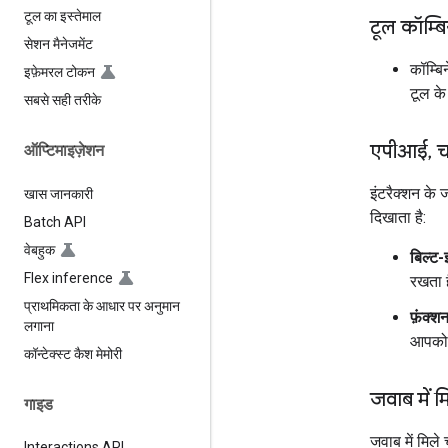
टूल का इस्तेमाल
टूल कॉम्ब
सेशन मैनेजमेंट
कॉम्बि
इफ़ेमरल टोकन
टूल क
सबसे सही तरीके
एपीआई
,
च
ऑप्टिमाइज़ेशन
इंटरैक्शन के
खास जानकारी
दिखाता है:
Batch API
वेबहुक
बिल्ट
Flex inference
रखता ह
प्राथमिकता के आधार पर अनुमान
फ़ंक्
लगाना
आपको फ
कॉन्टेक्स्ट कैश मेमोरी
जवाब में मि
गाइड
जवाब में मिले
Interactions API