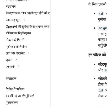
के लिए ज़रूरी ह
स्ट्रीमिंग
बैकग्राउंड में कोड एक्ज़ीक्यूट होने की सुविधा
id
:
यूनीक 
फ़ाइल इनपुट
Open
AI की सुविधा के साथ काम करता है
sig
मीडिया का रिज़ॉल्यूशन
सभी ट
मौजूद 
टोकन की गिनती
सर्कुल
प्रॉम्प्ट इंजीनियरिंग
लॉग और डेटासेट
इन फ़ील्ड को
सुरक्षा
स्टेटफ
फ़्रेमवर्क
और
s
स्टेटल
संसाधन
होगा क
रिलीज़ टिप्पणियां
id
भेजा ज
बंद की गई सेवाएं
/
सुविधाएं
पुस्तकालय