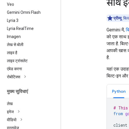
साथ इ
Veo
Gemini Omni Flash
प्रीव्यू
: बि
Lyria 3
Lyria Real
Time
Gemini में,
ब
को एक साथ इस
Imagen
जाता है. बिल्
लेख से बोली
आपकी खास का
लाइव है
है.
लाइव ट्रांसलेट
यहां एक उदाह
एंबेड करना
बिल्ट-इन और 
रोबोटिक्स
मुख्य सुविधाएं
Python
लेख
# This
इमेज
from
g
वीडियो
client
दस्तावेज़