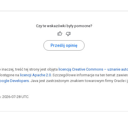
Czy te wskazówki były pomocne?
Prześlij opinię
 inaczej, treść tej strony jest objęta
licencją Creative Commons – uznanie auto
dostępne na
licencji Apache 2.0
. Szczegółowe informacje na ten temat zawier
Google Developers
. Java jest zastrzeżonym znakiem towarowym firmy Oracle i
a: 2026-07-28 UTC.