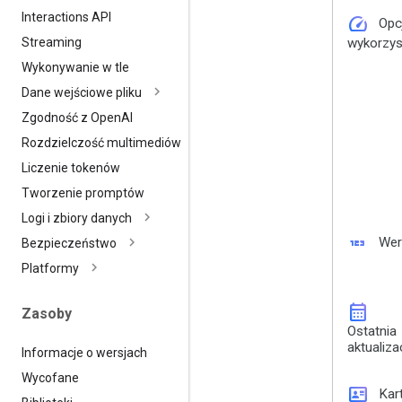
Interactions API
speed
Opc
wykorzys
Streaming
Wykonywanie w tle
Dane wejściowe pliku
Zgodność z Open
AI
Rozdzielczość multimediów
Liczenie tokenów
Tworzenie promptów
Logi i zbiory danych
123
Wer
Bezpieczeństwo
Platformy
calendar_month
Zasoby
Ostatnia
aktualiza
Informacje o wersjach
Wycofane
id_card
Kar