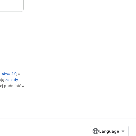
rstwa 4.0
, a
ają
zasady
 jej podmiotów