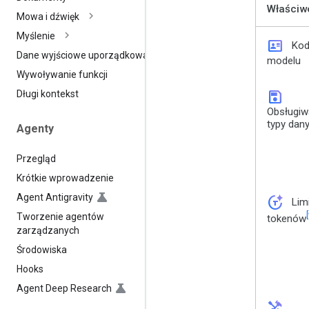
Właściw
Mowa i dźwięk
Myślenie
id_card
Ko
Dane wyjściowe uporządkowane
modelu
Wywoływanie funkcji
save
Długi kontekst
Obsługi
typy dan
Agenty
Przegląd
Krótkie wprowadzenie
Agent Antigravity
token_auto
Lim
[
Tworzenie agentów
tokenów
zarządzanych
Środowiska
Hooks
Agent Deep Research
handyman