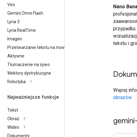
Veo
Nano Bana
Gemini Omni Flash
profesjona
zaawansowa
Lyria 3
przypadku 
Lyria Real
Time
wizualizac
Imagen
tekstu i g
Przetwarzanie tekstu na mowę
Aktywne
Tłumaczenie na żywo
Dokum
Wektory dystrybucyjne
Robotyka
Więcej info
Najważniejsze funkcje
obrazów
.
Tekst
gemini
Obraz
Wideo
Dokumenty