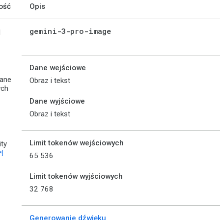
ość
Opis
gemini-3-pro-image
d
Dane wejściowe
wane
Obraz i tekst
ych
Dane wyjściowe
Obraz i tekst
Limit tokenów wejściowych
ity
*]
65 536
Limit tokenów wyjściowych
32 768
Generowanie dźwięku