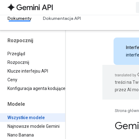
Dokumenty
Dokumentacja API
Rozpocznij
Interfe
Przegląd
interf
Rozpocznij
Klucze interfejsu API
Ceny
treści na T
Konfiguracja agenta kodującego
przez AI mo
Modele
Strona głów
Wszystkie modele
Gemin
Najnowsze modele Gemini
Nano Banana