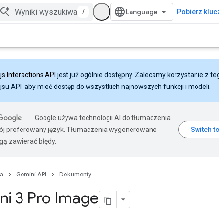
/
Pobierz klucz
js Interactions API
jest już ogólnie dostępny. Zalecamy korzystanie z te
ejsu API, aby mieć dostęp do wszystkich najnowszych funkcji i modeli.
Google używa technologii AI do tłumaczenia
wój preferowany język. Tłumaczenia wygenerowane
gą zawierać błędy.
na
Gemini API
Dokumenty
i 3 Pro Image