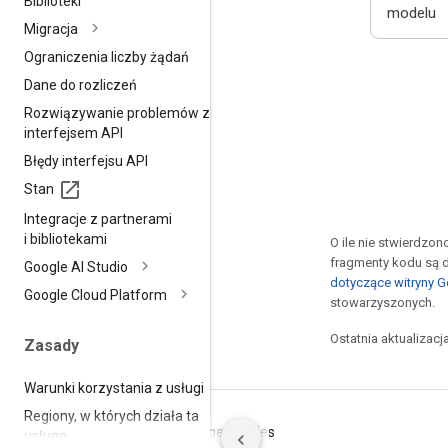
Biblioteki
modelu
Migracja
Ograniczenia liczby żądań
Dane do rozliczeń
Rozwiązywanie problemów z
interfejsem API
Błędy interfejsu API
Stan
Integracje z partnerami
i bibliotekami
O ile nie stwierdzono
fragmenty kodu są 
Google AI Studio
dotyczące witryny 
Google Cloud Platform
stowarzyszonych.
Ostatnia aktualizacj
Zasady
Warunki korzystania z usługi
Regiony
,
w których działa ta
Warunki
Prywatność
Manage cookies
usługa