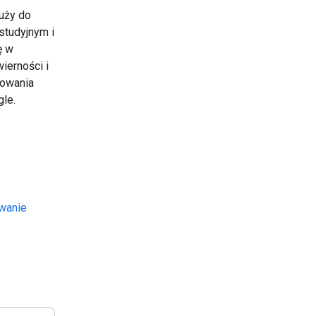
uży do
studyjnym i
ę w
ierności i
rowania
le.
wanie