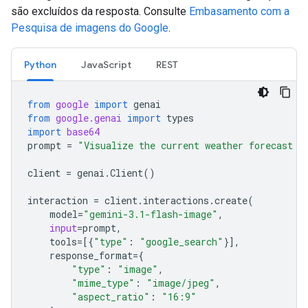
são excluídos da resposta. Consulte
Embasamento com a
Pesquisa de imagens do Google
.
Python
JavaScript
REST
from
google
import
genai
from
google.genai
import
types
import
base64
prompt
=
"Visualize the current weather forecast f
client
=
genai
.
Client
()
interaction
=
client
.
interactions
.
create
(
model
=
"gemini-3.1-flash-image"
,
input
=
prompt
,
tools
=
[{
"type"
:
"google_search"
}],
response_format
=
{
"type"
:
"image"
,
"mime_type"
:
"image/jpeg"
,
"aspect_ratio"
:
"16:9"