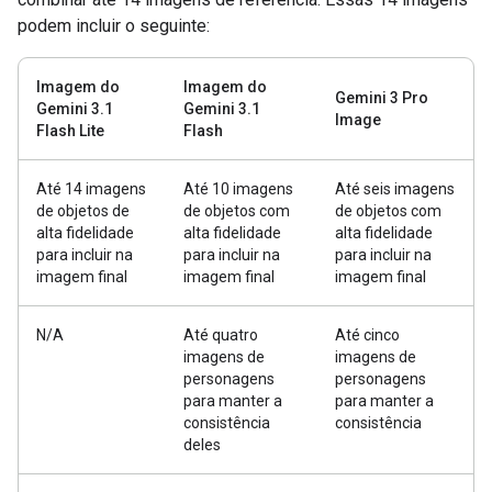
podem incluir o seguinte:
Imagem do
Imagem do
Gemini 3 Pro
Gemini 3.1
Gemini 3.1
Image
Flash Lite
Flash
Até 14 imagens
Até 10 imagens
Até seis imagens
de objetos de
de objetos com
de objetos com
alta fidelidade
alta fidelidade
alta fidelidade
para incluir na
para incluir na
para incluir na
imagem final
imagem final
imagem final
N/A
Até quatro
Até cinco
imagens de
imagens de
personagens
personagens
para manter a
para manter a
consistência
consistência
deles