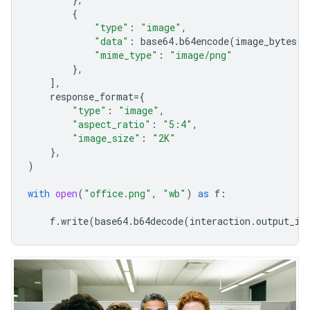
{
"type"
:
"image"
,
"data"
:
base64
.
b64encode
(
image_bytes
)
.
"mime_type"
:
"image/png"
},
],
response_format
=
{
"type"
:
"image"
,
"aspect_ratio"
:
"5:4"
,
"image_size"
:
"2K"
},
)
with
open
(
"office.png"
,
"wb"
)
as
f
:
f
.
write
(
base64
.
b64decode
(
interaction
.
output_im