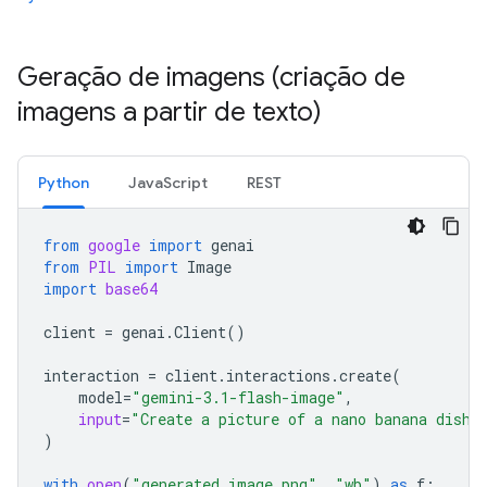
Geração de imagens (criação de
imagens a partir de texto)
Python
JavaScript
REST
from
google
import
genai
from
PIL
import
Image
import
base64
client
=
genai
.
Client
()
interaction
=
client
.
interactions
.
create
(
model
=
"gemini-3.1-flash-image"
,
input
=
"Create a picture of a nano banana dish 
)
with
open
(
"generated_image.png"
,
"wb"
)
as
f
: