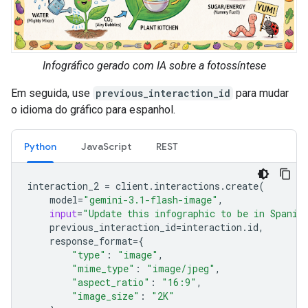
Infográfico gerado com IA sobre a fotossíntese
Em seguida, use
previous_interaction_id
para mudar
o idioma do gráfico para espanhol.
Python
JavaScript
REST
interaction_2
=
client
.
interactions
.
create
(
model
=
"gemini-3.1-flash-image"
,
input
=
"Update this infographic to be in Spanis
previous_interaction_id
=
interaction
.
id
,
response_format
=
{
"type"
:
"image"
,
"mime_type"
:
"image/jpeg"
,
"aspect_ratio"
:
"16:9"
,
"image_size"
:
"2K"