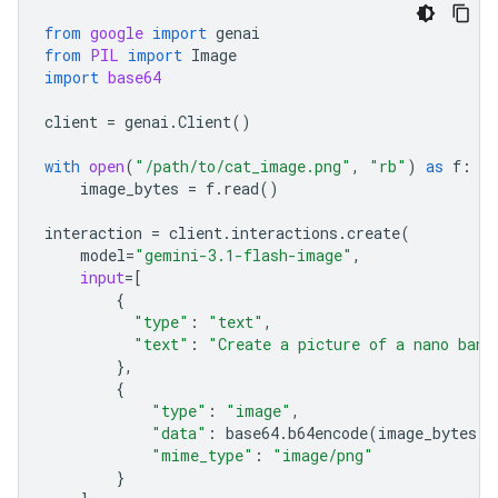
from
google
import
genai
from
PIL
import
Image
import
base64
client
=
genai
.
Client
()
with
open
(
"/path/to/cat_image.png"
,
"rb"
)
as
f
:
image_bytes
=
f
.
read
()
interaction
=
client
.
interactions
.
create
(
model
=
"gemini-3.1-flash-image"
,
input
=
[
{
"type"
:
"text"
,
"text"
:
"Create a picture of a nano bana
},
{
"type"
:
"image"
,
"data"
:
base64
.
b64encode
(
image_bytes
)
.
"mime_type"
:
"image/png"
}