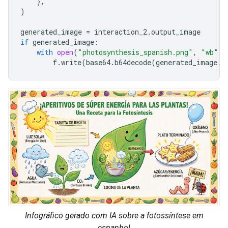
},
)
generated_image
=
interaction_2
.
output_image
if
generated_image
:
with
open
(
"photosynthesis_spanish.png"
,
"wb"
)
f
.
write
(
base64
.
b64decode
(
generated_image
.
d
Infográfico gerado com IA sobre a fotossíntese em
espanhol