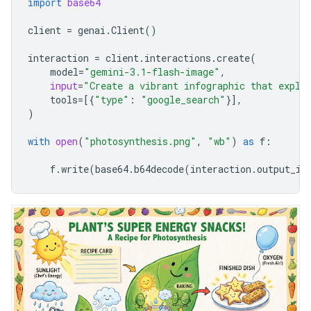
import
base64
client
=
genai
.
Client
()
interaction
=
client
.
interactions
.
create
(
model
=
"gemini-3.1-flash-image"
,
input
=
"Create a vibrant infographic that expla
tools
=
[{
"type"
:
"google_search"
}],
)
with
open
(
"photosynthesis.png"
,
"wb"
)
as
f
:
f
.
write
(
base64
.
b64decode
(
interaction
.
output_im