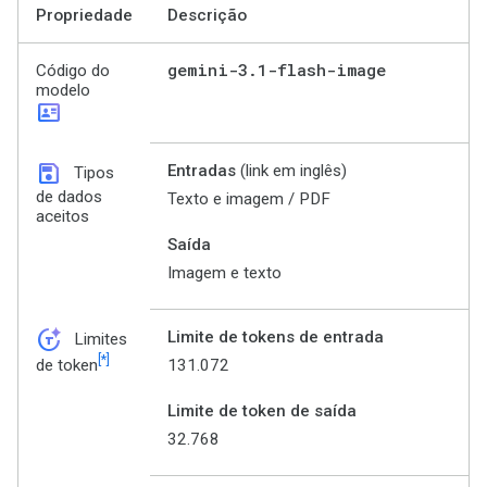
Propriedade
Descrição
gemini-3
.
1-flash-image
Código do
modelo
id_card
save
Entradas
(link em inglês)
Tipos
de dados
Texto e imagem / PDF
aceitos
Saída
Imagem e texto
token_auto
Limite de tokens de entrada
Limites
[*]
131.072
de token
Limite de token de saída
32.768