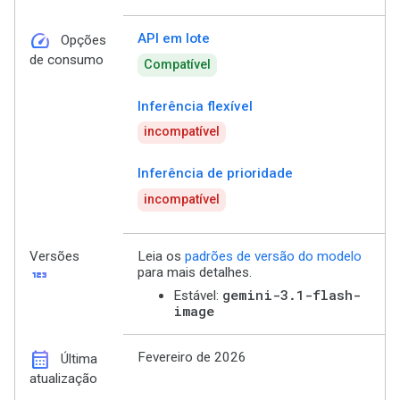
speed
API em lote
Opções
de consumo
Compatível
Inferência flexível
incompatível
Inferência de prioridade
incompatível
Versões
Leia os
padrões de versão do modelo
123
para mais detalhes.
gemini-3.1-flash-
Estável:
image
calendar_month
Fevereiro de 2026
Última
atualização