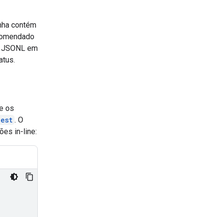
nha contém
comendado
o JSONL em
atus.
e os
est
. O
es in-line: