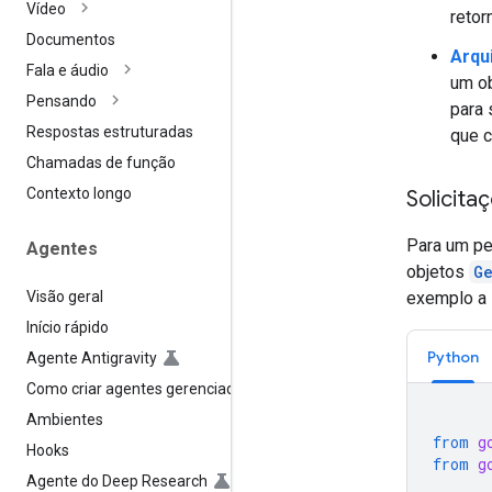
Vídeo
retor
Documentos
Arqu
Fala e áudio
um o
Pensando
para 
Respostas estruturadas
que c
Chamadas de função
Contexto longo
Solicitaç
Para um pe
Agentes
objetos
G
Visão geral
exemplo a
Início rápido
Python
Agente Antigravity
Como criar agentes gerenciados
Ambientes
from
g
Hooks
from
g
Agente do Deep Research