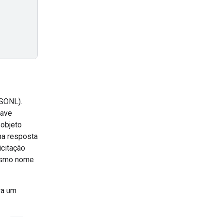
JSONL).
have
 objeto
 na resposta
icitação
esmo nome
ra um