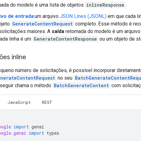
nada do modelo é uma lista de objetos
inlineResponse
.
ivo de entrada
:um arquivo
JSON Lines (JSONL)
em que cada li
bjeto
GenerateContentRequest
completo. Esse método é re
solicitações maiores. A
saída
retornada do modelo é um arquiv
ada linha é um
GenerateContentResponse
ou um objeto de st
ões inline
queno número de solicitações, é possível incorporar diretament
enerateContentRequest
no seu
BatchGenerateContentRequ
 seguir chama o método
BatchGenerateContent
com solicitaçõ
JavaScript
REST
oogle
import
genai
oogle.genai
import
types