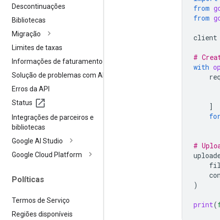
Descontinuações
from
g
from
g
Bibliotecas
Migração
client
Limites de taxas
# Crea
Informações de faturamento
with
o
Solução de problemas com APIs
re
Erros da API
Status
]
fo
Integrações de parceiros e
bibliotecas
Google AI Studio
# Uplo
Google Cloud Platform
upload
fi
co
Políticas
)
Termos de Serviço
print
(
Regiões disponíveis