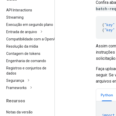
Confira ab
batch-req
API Interactions
Streaming
{
"key"
Execução em segundo plano
{
"key"
Entrada de arquivo
Compatibilidade com a Open
AI
Assim como
Resolução da mídia
instruções
Contagem de tokens
solicitação
Engenharia de comando
Registros e conjuntos de
Faça uploa
dados
seguir. Se 
Segurança
arquivos e
Frameworks
Python
Recursos
Notas da versão
import