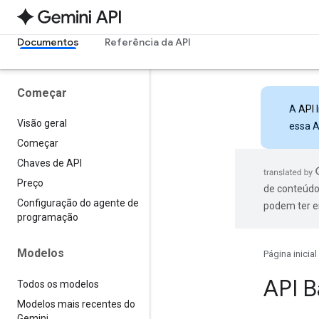
Documentos
Referência da API
Começar
A
API 
Visão geral
essa A
Começar
Chaves de API
Preço
de conteúdo
Configuração do agente de
podem ter e
programação
Modelos
Página inicial
API B
Todos os modelos
Modelos mais recentes do
Gemini