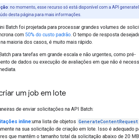
ação
:
no momento, esse recurso só está disponível com a API generate
eúdo desta página para mais informações.
ni Batch foi projetada para processar grandes volumes de solic
íncrona com
50% do custo padrão
. O tempo de resposta desejad
 na maioria dos casos, é muito mais rápido.
Batch para tarefas em grande escala e não urgentes, como pré-
nto de dados ou execução de avaliações em que não é necess
mediata.
riar um job em lote
neiras de enviar solicitações na API Batch:
itações inline
:uma lista de objetos
GenerateContentRequest
amente na sua solicitação de criação em lote. Isso é adequado p
es que mantêm o tamanho total da solicitação abaixo de 20 MB