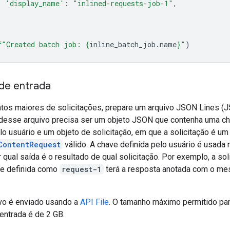
'display_name'
:
"inlined-requests-job-1"
,
f
"Created batch job: 
{
inline_batch_job
.
name
}
"
)
 de entrada
ntos maiores de solicitações, prepare um arquivo JSON Lines (
 desse arquivo precisa ser um objeto JSON que contenha uma c
lo usuário e um objeto de solicitação, em que a solicitação é um
ContentRequest
válido. A chave definida pelo usuário é usada
r qual saída é o resultado de qual solicitação. Por exemplo, a sol
e definida como
request-1
terá a resposta anotada com o m
vo é enviado usando a
API File
. O tamanho máximo permitido pa
entrada é de 2 GB.