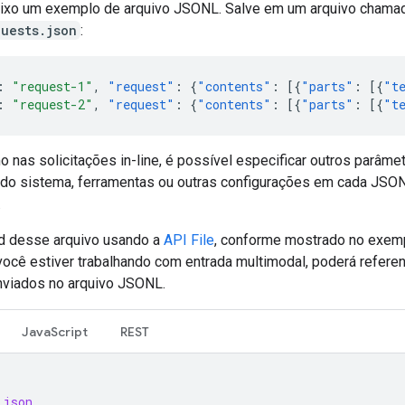
aixo um exemplo de arquivo JSONL. Salve em um arquivo cham
uests.json
:
:
"request-1"
,
"request"
:
{
"contents"
:
[{
"parts"
:
[{
"t
:
"request-2"
,
"request"
:
{
"contents"
:
[{
"parts"
:
[{
"t
 nas solicitações in-line, é possível especificar outros parâme
 do sistema, ferramentas ou outras configurações em cada JSO
.
d desse arquivo usando a
API File
, conforme mostrado no exem
você estiver trabalhando com entrada multimodal, poderá referen
nviados no arquivo JSONL.
JavaScript
REST
json