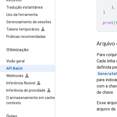
Recursos
},
Tradução instantânea
)
Uso da ferramenta
Gerenciamento de sessões
print
(
Tokens temporários
Práticas recomendadas
Arquivo
Otimização
Para conju
Cada linha
Visão geral
definida pe
API Batch
Generate
Webhooks
para indica
Inferência flexível
com a chav
Inferência de prioridade
de chave.
O armazenamento em cache de
Esse arqui
contexto
arquivo de 
Guias