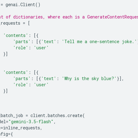
=
genai
.
Client
()
st of dictionaries, where each is a GenerateContentReque
_requests
=
[
'contents'
:
[{
'parts'
:
[{
'text'
:
'Tell me a one-sentence joke.'
'role'
:
'user'
}]
'contents'
:
[{
'parts'
:
[{
'text'
:
'Why is the sky blue?'
}],
'role'
:
'user'
}]
_batch_job
=
client
.
batches
.
create
(
del
=
"gemini-3.5-flash"
,
c
=
inline_requests
,
nfig
=
{