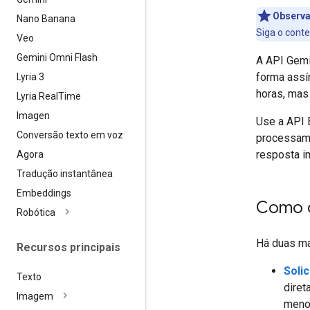
Observ
Nano Banana
Siga o cont
Veo
Gemini Omni Flash
A API Gemi
forma ass
Lyria 3
horas, mas
Lyria Real
Time
Imagen
Use a API 
Conversão texto em voz
processame
resposta i
Agora
Tradução instantânea
Embeddings
Como c
Robótica
Há duas ma
Recursos principais
Solic
Texto
diret
Imagem
menor