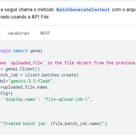
 a seguir chama o método
BatchGenerateContent
com o arqu
iado usando a API File:
JavaScript
REST
oogle
import
genai
mes `uploaded_file` is the file object from the previous
=
genai
.
Client
()
atch_job
=
client
.
batches
.
create
(
del
=
"gemini-3.5-flash"
,
c
=
uploaded_file
.
name
,
nfig
=
{
'display_name'
:
"file-upload-job-1"
,
f
"Created batch job: 
{
file_batch_job
.
name
}
"
)