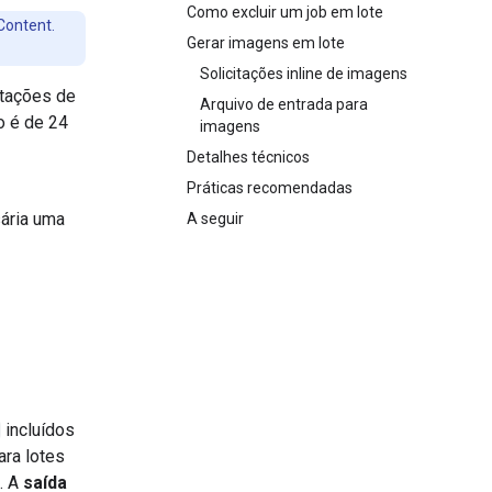
Como excluir um job em lote
Content.
Gerar imagens em lote
Solicitações inline de imagens
itações de
Arquivo de entrada para
o é de 24
imagens
Detalhes técnicos
Práticas recomendadas
ária uma
A seguir
incluídos
ara lotes
. A
saída