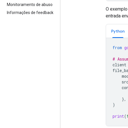
Monitoramento de abuso
O exemplo
Informações de feedback
entrada env
Python
from
g
# Assu
client
file_b
mo
sr
co
},
)
print
(