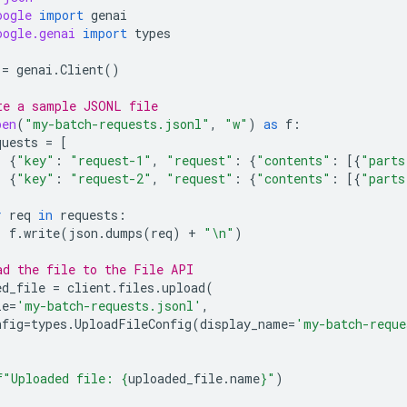
oogle
import
genai
oogle.genai
import
types
=
genai
.
Client
()
te a sample JSONL file
pen
(
"my-batch-requests.jsonl"
,
"w"
)
as
f
:
quests
=
[
{
"key"
:
"request-1"
,
"request"
:
{
"contents"
:
[{
"parts
{
"key"
:
"request-2"
,
"request"
:
{
"contents"
:
[{
"parts
r
req
in
requests
:
f
.
write
(
json
.
dumps
(
req
)
+
"
\n
"
)
ad the file to the File API
ed_file
=
client
.
files
.
upload
(
le
=
'my-batch-requests.jsonl'
,
nfig
=
types
.
UploadFileConfig
(
display_name
=
'my-batch-reque
f
"Uploaded file: 
{
uploaded_file
.
name
}
"
)