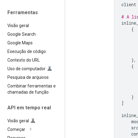
client
Ferramentas
# A li
inline
Visão geral
{
Google Search
Google Maps
Execução de código
},
Contexto do URL
{
Uso de computador
Pesquisa de arquivos
Combinar ferramentas e
chamadas de função
}
]
API em tempo real
inline
Visão geral
mo
sr
Começar
co