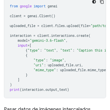
from
google
import
genai
client
=
genai
.
Client
()
uploaded_file
=
client
.
files
.
upload
(
file
=
"path/to/
interaction
=
client
.
interactions
.
create
(
model
=
"gemini-3.6-flash"
,
input
=
[
{
"type"
:
"text"
,
"text"
:
"Caption this im
{
"type"
:
"image"
,
"uri"
:
uploaded_file
.
uri
,
"mime_type"
:
uploaded_file
.
mime_type
}
]
)
print
(
interaction
.
output_text
)
Pasar datos de imágenes intercalados