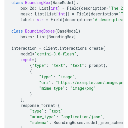
class
BoundingBox
(
BaseModel
):
box_2d
:
List
[
int
]
=
Field
(
description
=
"The 2D 
mask
:
List
[
List
[
int
]]
=
Field
(
description
=
"The
label
:
str
=
Field
(
description
=
"A descriptive 
class
BoundingBoxes
(
BaseModel
):
boxes
:
List
[
BoundingBox
]
interaction
=
client
.
interactions
.
create
(
model
=
"gemini-3.6-flash"
,
input
=
[
{
"type"
:
"text"
,
"text"
:
prompt
},
{
"type"
:
"image"
,
"uri"
:
"https://example.com/image.png
"mime_type"
:
"image/png"
}
],
response_format
=
{
"type"
:
"text"
,
"mime_type"
:
"application/json"
,
"schema"
:
BoundingBoxes
.
model_json_schema
(