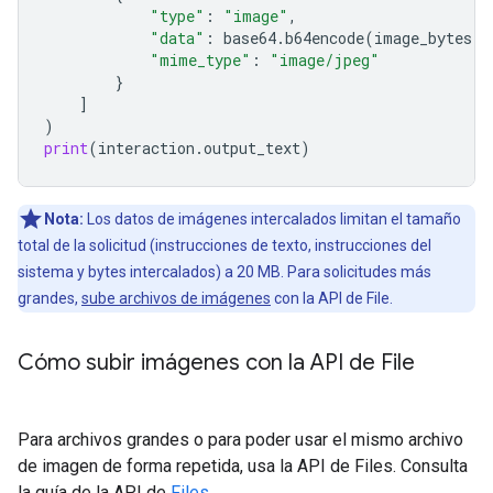
"type"
:
"image"
,
"data"
:
base64
.
b64encode
(
image_bytes
)
.
"mime_type"
:
"image/jpeg"
}
]
)
print
(
interaction
.
output_text
)
Nota:
Los datos de imágenes intercalados limitan el tamaño
total de la solicitud (instrucciones de texto, instrucciones del
sistema y bytes intercalados) a 20 MB. Para solicitudes más
grandes,
sube archivos de imágenes
con la API de File.
Cómo subir imágenes con la API de File
Para archivos grandes o para poder usar el mismo archivo
de imagen de forma repetida, usa la API de Files. Consulta
la guía de la API de
Files
.