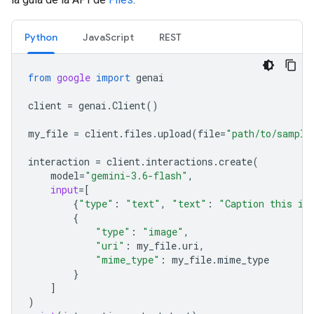
Python
JavaScript
REST
from
google
import
genai
client
=
genai
.
Client
()
my_file
=
client
.
files
.
upload
(
file
=
"path/to/sample
interaction
=
client
.
interactions
.
create
(
model
=
"gemini-3.6-flash"
,
input
=
[
{
"type"
:
"text"
,
"text"
:
"Caption this im
{
"type"
:
"image"
,
"uri"
:
my_file
.
uri
,
"mime_type"
:
my_file
.
mime_type
}
]
)