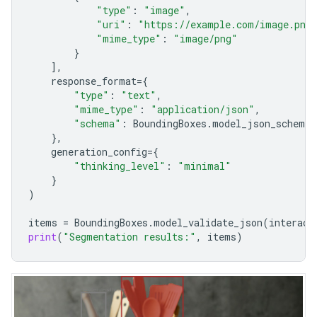
"type"
:
"image"
,
"uri"
:
"https://example.com/image.png
"mime_type"
:
"image/png"
}
],
response_format
=
{
"type"
:
"text"
,
"mime_type"
:
"application/json"
,
"schema"
:
BoundingBoxes
.
model_json_schema
(
},
generation_config
=
{
"thinking_level"
:
"minimal"
}
)
items
=
BoundingBoxes
.
model_validate_json
(
interact
print
(
"Segmentation results:"
,
items
)