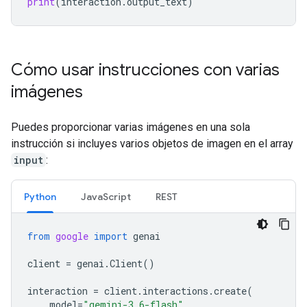
print
(
interaction
.
output_text
)
Cómo usar instrucciones con varias
imágenes
Puedes proporcionar varias imágenes en una sola
instrucción si incluyes varios objetos de imagen en el array
input
:
Python
JavaScript
REST
from
google
import
genai
client
=
genai
.
Client
()
interaction
=
client
.
interactions
.
create
(
model
=
"gemini-3.6-flash"
,