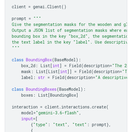
client
=
genai
.
Client
()
prompt
=
"""
Give the segmentation masks for the wooden and gla
Output a JSON list of segmentation masks where eac
bounding box in the key "box_2d", the segmentation
the text label in the key "label". Use descriptive
"""
class
BoundingBox
(
BaseModel
):
box_2d
:
List
[
int
]
=
Field
(
description
=
"The 2D 
mask
:
List
[
List
[
int
]]
=
Field
(
description
=
"The
label
:
str
=
Field
(
description
=
"A descriptive 
class
BoundingBoxes
(
BaseModel
):
boxes
:
List
[
BoundingBox
]
interaction
=
client
.
interactions
.
create
(
model
=
"gemini-3.6-flash"
,
input
=
[
{
"type"
:
"text"
,
"text"
:
prompt
},
{