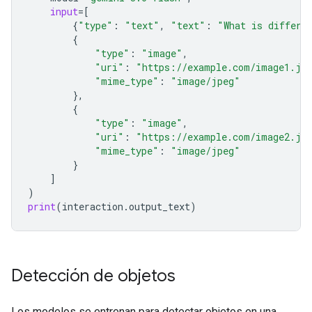
input
=
[
{
"type"
:
"text"
,
"text"
:
"What is differe
{
"type"
:
"image"
,
"uri"
:
"https://example.com/image1.jp
"mime_type"
:
"image/jpeg"
},
{
"type"
:
"image"
,
"uri"
:
"https://example.com/image2.jp
"mime_type"
:
"image/jpeg"
}
]
)
print
(
interaction
.
output_text
)
Detección de objetos
Los modelos se entrenan para detectar objetos en una