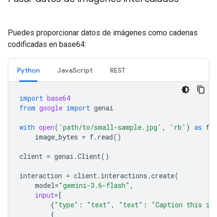
Puedes proporcionar datos de imágenes como cadenas
codificadas en base64:
Python
JavaScript
REST
import
base64
from
google
import
genai
with
open
(
'path/to/small-sample.jpg'
,
'rb'
)
as
f
:
image_bytes
=
f
.
read
()
client
=
genai
.
Client
()
interaction
=
client
.
interactions
.
create
(
model
=
"gemini-3.6-flash"
,
input
=
[
{
"type"
:
"text"
,
"text"
:
"Caption this im
{