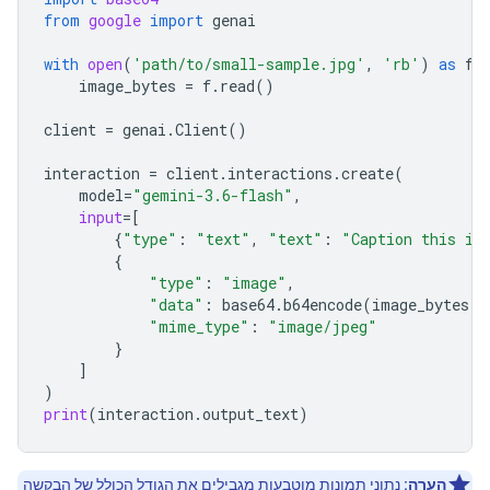
from
google
import
genai
with
open
(
'path/to/small-sample.jpg'
,
'rb'
)
as
f
:
image_bytes
=
f
.
read
()
client
=
genai
.
Client
()
interaction
=
client
.
interactions
.
create
(
model
=
"gemini-3.6-flash"
,
input
=
[
{
"type"
:
"text"
,
"text"
:
"Caption this im
{
"type"
:
"image"
,
"data"
:
base64
.
b64encode
(
image_bytes
)
.
"mime_type"
:
"image/jpeg"
}
]
)
print
(
interaction
.
output_text
)
הערה:
נתוני תמונות מוטבעות מגבילים את הגודל הכולל של הבקשה