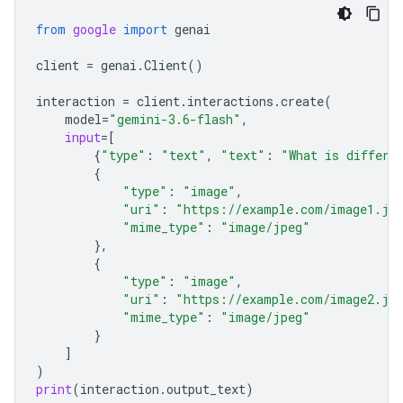
from
google
import
genai
client
=
genai
.
Client
()
interaction
=
client
.
interactions
.
create
(
model
=
"gemini-3.6-flash"
,
input
=
[
{
"type"
:
"text"
,
"text"
:
"What is differe
{
"type"
:
"image"
,
"uri"
:
"https://example.com/image1.jp
"mime_type"
:
"image/jpeg"
},
{
"type"
:
"image"
,
"uri"
:
"https://example.com/image2.jp
"mime_type"
:
"image/jpeg"
}
]
)
print
(
interaction
.
output_text
)