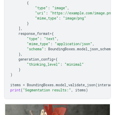
{
"type"
:
"image"
,
"uri"
:
"https://example.com/image.png
"mime_type"
:
"image/png"
}
],
response_format
=
{
"type"
:
"text"
,
"mime_type"
:
"application/json"
,
"schema"
:
BoundingBoxes
.
model_json_schema
(
},
generation_config
=
{
"thinking_level"
:
"minimal"
}
)
items
=
BoundingBoxes
.
model_validate_json
(
interact
print
(
"Segmentation results:"
,
items
)