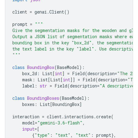
client
=
genai
.
Client
()
prompt
=
"""
Give the segmentation masks for the wooden and gla
Output a JSON list of segmentation masks where eac
bounding box in the key "box_2d", the segmentation
the text label in the key "label". Use descriptive
"""
class
BoundingBox
(
BaseModel
):
box_2d
:
List
[
int
]
=
Field
(
description
=
"The 2D 
mask
:
List
[
List
[
int
]]
=
Field
(
description
=
"The
label
:
str
=
Field
(
description
=
"A descriptive 
class
BoundingBoxes
(
BaseModel
):
boxes
:
List
[
BoundingBox
]
interaction
=
client
.
interactions
.
create
(
model
=
"gemini-3.6-flash"
,
input
=
[
{
"type"
:
"text"
,
"text"
:
prompt
},