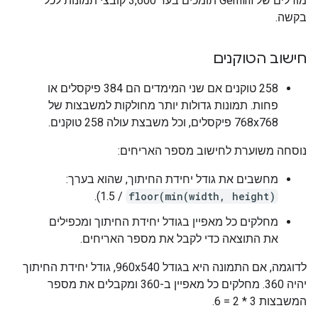
מודלים של Gemini תומכים בעד 3,600 קובצי תמונות לכל
בקשה.
חישוב הטוקנים
‫258 טוקנים אם שני המימדים הם ‎384 פיקסלים או
פחות. תמונות גדולות יותר מחולקות למשבצות של
768x768 פיקסלים, וכל משבצת עולה 258 טוקנים.
נוסחה משוערת לחישוב מספר האריחים:
מחשבים את גודל יחידת החיתוך, שהוא בערך:
/ 1.5).
floor(min(width, height)
מחלקים כל מאפיין בגודל יחידת החיתוך ומכפילים
את התוצאה כדי לקבל את מספר האריחים.
לדוגמה, אם התמונה היא בגודל 960x540, גודל יחידת החיתוך
יהיה 360. מחלקים כל מאפיין ב-360 ומקבלים את מספר
המשבצות 3 * 2 = 6.