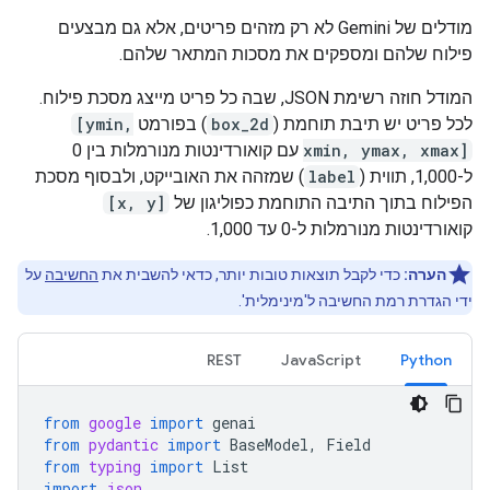
מודלים של Gemini לא רק מזהים פריטים, אלא גם מבצעים
פילוח שלהם ומספקים את מסכות המתאר שלהם.
המודל חוזה רשימת JSON, שבה כל פריט מייצג מסכת פילוח.
לכל פריט יש תיבת תוחמת (
box_2d
) בפורמט
[ymin,
xmin, ymax, xmax]
עם קואורדינטות מנורמלות בין 0
ל-1,000, תווית (
label
) שמזהה את האובייקט, ולבסוף מסכת
הפילוח בתוך התיבה התוחמת כפוליגון של
[x, y]
קואורדינטות מנורמלות ל-0 עד 1,000.
הערה:
כדי לקבל תוצאות טובות יותר, כדאי להשבית את
החשיבה
על
ידי הגדרת רמת החשיבה ל'מינימלית'.
REST
JavaScript
Python
from
google
import
genai
from
pydantic
import
BaseModel
,
Field
from
typing
import
List
import
json