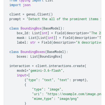
from
typing
import
List
import
json
client
=
genai
.
Client
()
prompt
=
"Detect the all of the prominent items in
class
BoundingBox
(
BaseModel
):
box_2d
:
List
[
int
]
=
Field
(
description
=
"The 2D 
mask
:
List
[
List
[
int
]]
=
Field
(
description
=
"The
label
:
str
=
Field
(
description
=
"A descriptive 
class
BoundingBoxes
(
BaseModel
):
boxes
:
List
[
BoundingBox
]
interaction
=
client
.
interactions
.
create
(
model
=
"gemini-3.6-flash"
,
input
=
[
{
"type"
:
"text"
,
"text"
:
prompt
},
{
"type"
:
"image"
,
"uri"
:
"https://example.com/image.png
"mime_type"
:
"image/png"
}