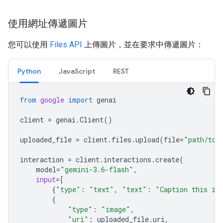
使用網址傳遞圖片
您可以使用
Files API
上傳圖片，並在要求中傳遞圖片：
Python
JavaScript
REST
from
google
import
genai
client
=
genai
.
Client
()
uploaded_file
=
client
.
files
.
upload
(
file
=
"path/to/
interaction
=
client
.
interactions
.
create
(
model
=
"gemini-3.6-flash"
,
input
=
[
{
"type"
:
"text"
,
"text"
:
"Caption this im
{
"type"
:
"image"
,
"uri"
:
uploaded_file
.
uri
,