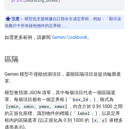
print
(
bounding_boxes
)
注意：
模型也支援根據自訂指令生成定界框，例如：「顯示這
張圖片中所有綠色物件的定界框」。
如需更多範例，請參閱
Gemini Cookbook
。
區隔
Gemini 模型不僅能偵測項目，還能區隔項目並提供輪廓遮
罩。
模型會預測 JSON 清單，其中每個項目代表一個區隔遮
罩。每個項目都有一個定界框 (「
box_2d
」)，格式為
[ymin, xmin, ymax, xmax]
，內含介於 0 到 1000 之間
的正規化座標、識別物件的標籤 (「
label
」)，以及定界
框內的區隔遮罩 (以正規化為 0 到 1000 的
[x, y]
座標多
邊形表示)。