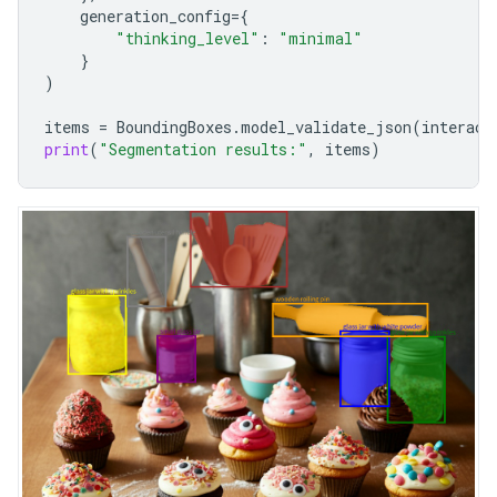
generation_config
=
{
"thinking_level"
:
"minimal"
}
)
items
=
BoundingBoxes
.
model_validate_json
(
interact
print
(
"Segmentation results:"
,
items
)