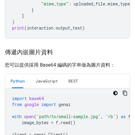
"mime_type"
:
uploaded_file
.
mime_type
}
]
)
print
(
interaction
.
output_text
)
傳遞內嵌圖片資料
您可以提供採用 Base64 編碼的字串做為圖片資料：
Python
JavaScript
REST
import
base64
from
google
import
genai
with
open
(
'path/to/small-sample.jpg'
,
'rb'
)
as
f
:
image_bytes
=
f
.
read
()
client
=
genai
.
Client
()