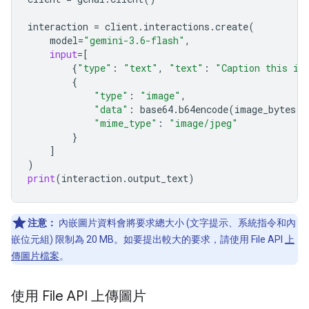
interaction
=
client
.
interactions
.
create
(
model
=
"gemini-3.6-flash"
,
input
=
[
{
"type"
:
"text"
,
"text"
:
"Caption this im
{
"type"
:
"image"
,
"data"
:
base64
.
b64encode
(
image_bytes
)
.
"mime_type"
:
"image/jpeg"
}
]
)
print
(
interaction
.
output_text
)
注意：
內嵌圖片資料會將要求總大小 (文字提示、系統指令和內
嵌位元組) 限制為 20 MB。如要提出較大的要求，請使用 File API
上
傳圖片檔案
。
使用 File API 上傳圖片