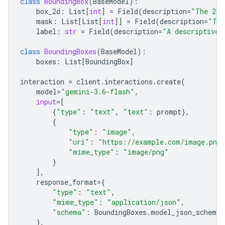
class
BoundingBox
(
BaseModel
):
box_2d
:
List
[
int
]
=
Field
(
description
=
"The 2D 
mask
:
List
[
List
[
int
]]
=
Field
(
description
=
"The
label
:
str
=
Field
(
description
=
"A descriptive 
class
BoundingBoxes
(
BaseModel
):
boxes
:
List
[
BoundingBox
]
interaction
=
client
.
interactions
.
create
(
model
=
"gemini-3.6-flash"
,
input
=
[
{
"type"
:
"text"
,
"text"
:
prompt
},
{
"type"
:
"image"
,
"uri"
:
"https://example.com/image.png
"mime_type"
:
"image/png"
}
],
response_format
=
{
"type"
:
"text"
,
"mime_type"
:
"application/json"
,
"schema"
:
BoundingBoxes
.
model_json_schema
(
},