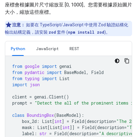
座標會根據圖片尺寸縮放至 [0, 1000]。您需要根據原始圖片
大小，縮放這些座標。
注意：
如要在 TypeScript/JavaScript 中使用 Zod 驗證結構化
輸出結構定義，請安裝
zod
套件 (
npm install zod
)。
Python
JavaScript
REST
from
google
import
genai
from
pydantic
import
BaseModel
,
Field
from
typing
import
List
import
json
client
=
genai
.
Client
()
prompt
=
"Detect the all of the prominent items in
class
BoundingBox
(
BaseModel
):
box_2d
:
List
[
int
]
=
Field
(
description
=
"The 2D 
mask
:
List
[
List
[
int
]]
=
Field
(
description
=
"The
label
:
str
=
Field
(
description
=
"A descriptive 