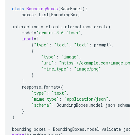
class
BoundingBoxes
(
BaseModel
):
boxes
:
List
[
BoundingBox
]
interaction
=
client
.
interactions
.
create
(
model
=
"gemini-3.6-flash"
,
input
=
[
{
"type"
:
"text"
,
"text"
:
prompt
},
{
"type"
:
"image"
,
"uri"
:
"https://example.com/image.png
"mime_type"
:
"image/png"
}
],
response_format
=
{
"type"
:
"text"
,
"mime_type"
:
"application/json"
,
"schema"
:
BoundingBoxes
.
model_json_schema
(
}
)
bounding_boxes
=
BoundingBoxes
.
model_validate_json