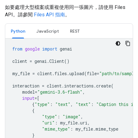
如要處理大型檔案或重複使用同一張圖片，請使用 Files
API。請參閱
Files API 指南
。
Python
JavaScript
REST
from
google
import
genai
client
=
genai
.
Client
()
my_file
=
client
.
files
.
upload
(
file
=
"path/to/sample
interaction
=
client
.
interactions
.
create
(
model
=
"gemini-3.6-flash"
,
input
=
[
{
"type"
:
"text"
,
"text"
:
"Caption this im
{
"type"
:
"image"
,
"uri"
:
my_file
.
uri
,
"mime_type"
:
my_file
.
mime_type
}