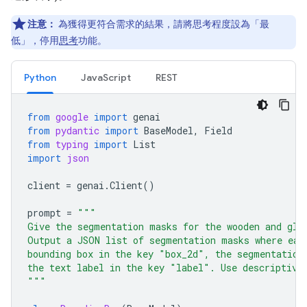
注意：
為獲得更符合需求的結果，請將思考程度設為「最
低」，停用
思考
功能。
Python
JavaScript
REST
from
google
import
genai
from
pydantic
import
BaseModel
,
Field
from
typing
import
List
import
json
client
=
genai
.
Client
()
prompt
=
"""
Give the segmentation masks for the wooden and gla
Output a JSON list of segmentation masks where eac
bounding box in the key "box_2d", the segmentation
the text label in the key "label". Use descriptive
"""