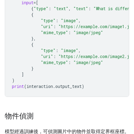
input
=
[
{
"type"
:
"text"
,
"text"
:
"What is differe
{
"type"
:
"image"
,
"uri"
:
"https://example.com/image1.jp
"mime_type"
:
"image/jpeg"
},
{
"type"
:
"image"
,
"uri"
:
"https://example.com/image2.jp
"mime_type"
:
"image/jpeg"
}
]
)
print
(
interaction
.
output_text
)
物件偵測
模型經過訓練後，可偵測圖片中的物件並取得定界框座標。