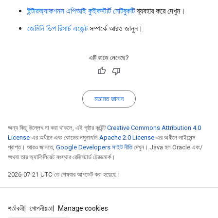
ইন্টারঅ্যাকশনস এপিআই কুইকস্টার্ট নোটবুকটি
ব্যবহার করে দেখুন।
জেমিনি ডিপ রিসার্চ এজেন্ট
সম্পর্কে আরও জানুন।
এটি কাজে লেগেছে?
মতামত জানান
অন্য কিছু উল্লেখ না করা থাকলে, এই পৃষ্ঠার কন্টেন্ট
Creative Commons Attribution 4.0
License
-এর অধীনে এবং কোডের নমুনাগুলি
Apache 2.0 License
-এর অধীনে লাইসেন্স
প্রাপ্ত। আরও জানতে,
Google Developers সাইট নীতি
দেখুন। Java হল Oracle এবং/
অথবা তার অ্যাফিলিয়েট সংস্থার রেজিস্টার্ড ট্রেডমার্ক।
2026-07-21 UTC-তে শেষবার আপডেট করা হয়েছে।
শর্তাবলী
গোপনীয়তা
Manage cookies