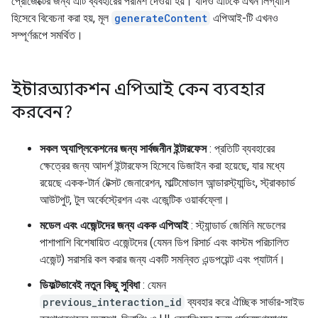
প্রোজেক্টের জন্য এটি ব্যবহারের পরামর্শ দেওয়া হয়। যদিও এটিকে এখন লিগ্যাসি
হিসেবে বিবেচনা করা হয়, মূল
generateContent
এপিআই-টি এখনও
সম্পূর্ণরূপে সমর্থিত।
ইন্টারঅ্যাকশন এপিআই কেন ব্যবহার
করবেন?
সকল অ্যাপ্লিকেশনের জন্য সার্বজনীন ইন্টারফেস
: প্রতিটি ব্যবহারের
ক্ষেত্রের জন্য আদর্শ ইন্টারফেস হিসেবে ডিজাইন করা হয়েছে, যার মধ্যে
রয়েছে একক-টার্ন টেক্সট জেনারেশন, মাল্টিমোডাল আন্ডারস্ট্যান্ডিং, স্ট্রাকচার্ড
আউটপুট, টুল অর্কেস্ট্রেশন এবং এজেন্টিক ওয়ার্কফ্লো।
মডেল এবং এজেন্টদের জন্য একক এপিআই
: স্ট্যান্ডার্ড জেমিনি মডেলের
পাশাপাশি বিশেষায়িত এজেন্টদের (যেমন ডিপ রিসার্চ এবং কাস্টম পরিচালিত
এজেন্ট) সরাসরি কল করার জন্য একটি সমন্বিত এন্ডপয়েন্ট এবং প্যাটার্ন।
ডিফল্টভাবেই নতুন কিছু সুবিধা
: যেমন
previous_interaction_id
ব্যবহার করে ঐচ্ছিক সার্ভার-সাইড