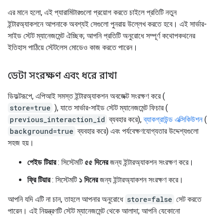
এর মানে হলো, এই প্যারামিটারগুলো প্রয়োগ করতে চাইলে প্রতিটি নতুন
ইন্টারঅ্যাকশনে আপনাকে অবশ্যই সেগুলো পুনরায় উল্লেখ করতে হবে। এই সার্ভার-
সাইড স্টেট ম্যানেজমেন্ট ঐচ্ছিক; আপনি প্রতিটি অনুরোধে সম্পূর্ণ কথোপকথনের
ইতিহাস পাঠিয়ে স্টেটলেস মোডেও কাজ করতে পারেন।
ডেটা সংরক্ষণ এবং ধরে রাখা
ডিফল্টরূপে, এপিআই সমস্ত ইন্টারঅ্যাকশন অবজেক্ট সংরক্ষণ করে (
store=true
), যাতে সার্ভার-সাইড স্টেট ম্যানেজমেন্ট ফিচার (
previous_interaction_id
ব্যবহার করে),
ব্যাকগ্রাউন্ড এক্সিকিউশন
(
background=true
ব্যবহার করে) এবং পর্যবেক্ষণযোগ্যতার উদ্দেশ্যগুলো
সহজ হয়।
পেইড টিয়ার
: সিস্টেমটি
৫৫ দিনের
জন্য ইন্টারঅ্যাকশন সংরক্ষণ করে।
ফ্রি টিয়ার
: সিস্টেমটি
১ দিনের
জন্য ইন্টারঅ্যাকশন সংরক্ষণ করে।
আপনি যদি এটি না চান, তাহলে আপনার অনুরোধে
store=false
সেট করতে
পারেন। এই নিয়ন্ত্রণটি স্টেট ম্যানেজমেন্ট থেকে আলাদা; আপনি যেকোনো