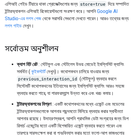
এপিআই পেইড টিয়ারে থাকা প্রোজেক্টগুলোর জন্য
store=true
দিয়ে সম্পাদিত
ইন্টারঅ্যাকশন এপিআই রিকোয়েস্টগুলো সংরক্ষণ করে। আপনি
Google AI
Studio-এর লগস পেজ
থেকে সরাসরি সেগুলো দেখতে পারেন। আরও তথ্যের জন্য
লগস গাইড
দেখুন।
সর্বোত্তম অনুশীলন
ক্যাশ হিট রেট
: স্টেটফুল এবং স্টেটলেস উভয় মোডেই ইমপ্লিসিট ক্যাশিং
সমর্থিত (
কুইকস্টার্ট
দেখুন)। কথোপকথন চালিয়ে যাওয়ার জন্য
previous_interaction_id
(স্টেটফুল) ব্যবহার করলে
সিস্টেমটি কথোপকথনের ইতিহাসের জন্য ইমপ্লিসিট ক্যাশিং আরও সহজে
ব্যবহার করতে পারে, যা পারফরম্যান্স উন্নত করে এবং খরচ কমায়।
ইন্টারঅ্যাকশনের মিশ্রণ
: একটি কথোপকথনের মধ্যে এজেন্ট এবং মডেলের
ইন্টারঅ্যাকশনগুলোকে আপনার পছন্দমতো মিলিয়ে ব্যবহার করার স্বাধীনতা
আপনার রয়েছে। উদাহরণস্বরূপ, আপনি প্রাথমিক ডেটা সংগ্রহের জন্য ডিপ
রিসার্চ এজেন্টের মতো একটি বিশেষায়িত এজেন্ট ব্যবহার করতে পারেন এবং
তারপরে সারসংক্ষেপ করা বা পুনঃবিন্যাস করার মতো ফলো-আপ কাজগুলোর