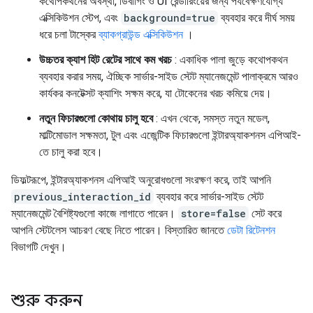
কথোপকথনের অবস্থা, ডিবাগিং ও UI রেন্ডারিংয়ের জন্য পর্যবেক্ষণযোগ্য
এক্সিকিউশন স্টেপ, এবং
background=true
ব্যবহার করে দীর্ঘ সময়
ধরে চলা টাস্কের
ব্যাকগ্রাউন্ড এক্সিকিউশন
।
উচ্চতর ক্যাশ হিট রেটের সাথে কম খরচ
: একাধিক পালা জুড়ে কথোপকথন
ব্যবহার করার সময়, ঐচ্ছিক সার্ভার-সাইড স্টেট ম্যানেজমেন্ট পালাক্রমে আরও
কার্যকর কনটেক্সট ক্যাশিং সক্ষম করে, যা টোকেনের খরচ কমিয়ে দেয়।
নতুন ফিচারগুলো কোথায় চালু হবে
: এখন থেকে, সমস্ত নতুন মডেল,
মাল্টিমোডাল সক্ষমতা, টুল এবং এজেন্টিক ফিচারগুলো ইন্টারঅ্যাকশনস এপিআই-
তে চালু করা হবে।
ডিফল্টরূপে, ইন্টারঅ্যাকশনস এপিআই অনুরোধগুলো সংরক্ষণ করে, তাই আপনি
previous_interaction_id
ব্যবহার করে সার্ভার-সাইড স্টেট
ম্যানেজমেন্ট বৈশিষ্ট্যগুলো কাজে লাগাতে পারেন।
store=false
সেট করে
আপনি স্টেটলেস আচরণ বেছে নিতে পারেন। বিস্তারিত জানতে
ডেটা রিটেনশন
বিভাগটি দেখুন।
শুরু করুন