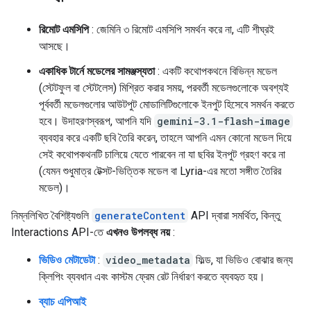
রিমোট এমসিপি
: জেমিনি ৩ রিমোট এমসিপি সমর্থন করে না, এটি শীঘ্রই
আসছে।
একাধিক টার্নে মডেলের সামঞ্জস্যতা
: একটি কথোপকথনে বিভিন্ন মডেল
(স্টেটফুল বা স্টেটলেস) মিশ্রিত করার সময়, পরবর্তী মডেলগুলোকে অবশ্যই
পূর্ববর্তী মডেলগুলোর আউটপুট মোডালিটিগুলোকে ইনপুট হিসেবে সমর্থন করতে
হবে। উদাহরণস্বরূপ, আপনি যদি
gemini-3.1-flash-image
ব্যবহার করে একটি ছবি তৈরি করেন, তাহলে আপনি এমন কোনো মডেল দিয়ে
সেই কথোপকথনটি চালিয়ে যেতে পারবেন না যা ছবির ইনপুট গ্রহণ করে না
(যেমন শুধুমাত্র টেক্সট-ভিত্তিক মডেল বা Lyria-এর মতো সঙ্গীত তৈরির
মডেল)।
নিম্নলিখিত বৈশিষ্ট্যগুলি
generateContent
API দ্বারা সমর্থিত, কিন্তু
Interactions API-তে
এখনও উপলব্ধ নয়
:
ভিডিও মেটাডেটা
:
video_metadata
ফিল্ড, যা ভিডিও বোঝার জন্য
ক্লিপিং ব্যবধান এবং কাস্টম ফ্রেম রেট নির্ধারণ করতে ব্যবহৃত হয়।
ব্যাচ এপিআই