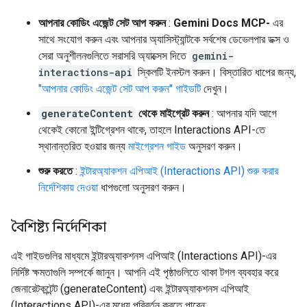
আপনার কোডিং এজেন্ট সেট আপ করুন
:
Gemini Docs MCP-
এর
সাথে সংযোগ করুন এবং আপনার অ্যাসিস্ট্যান্টকে সর্বশেষ ডেভেলপার ডক্স ও
সেরা অনুশীলনগুলিতে সরাসরি অ্যাক্সেস দিতে
gemini-
interactions-api
স্কিলটি ইনস্টল করুন। বিস্তারিত ধাপের জন্য,
"আপনার কোডিং এজেন্ট সেট আপ করুন" গাইডটি
দেখুন।
generateContent
থেকে মাইগ্রেট করুন
: আপনার যদি আগে
থেকেই কোনো ইন্টিগ্রেশন থাকে, তাহলে Interactions API-তে
স্থানান্তরিত হওয়ার জন্য
মাইগ্রেশন গাইড
অনুসরণ করুন।
শুরু করতে
:
ইন্টারঅ্যাকশন এপিআই (Interactions API) শুরু করার
নির্দেশিকায় দেওয়া
ধাপগুলো অনুসরণ করুন।
বৈশিষ্ট্য নির্দেশিকা
এই গাইডগুলির মাধ্যমে ইন্টারঅ্যাকশনস এপিআই (Interactions API)-এর
নির্দিষ্ট ক্ষমতাগুলি সম্পর্কে জানুন। আপনি এই পৃষ্ঠাগুলিতে থাকা টগল ব্যবহার করে
জেনারেটকন্টেন্ট (generateContent) এবং ইন্টারঅ্যাকশনস এপিআই
(Interactions API)-এর মধ্যে পরিবর্তন করতে পারেন: