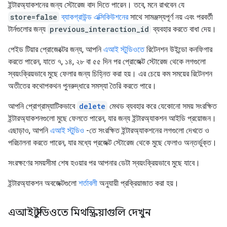
ইন্টারঅ্যাকশনের জন্য স্টোরেজ বাদ দিতে পারেন। তবে, মনে রাখবেন যে
store=false
ব্যাকগ্রাউন্ড এক্সিকিউশনের
সাথে সামঞ্জস্যপূর্ণ নয় এবং পরবর্তী
টার্নগুলোর জন্য
previous_interaction_id
ব্যবহার করতে বাধা দেয়।
পেইড টিয়ার প্রোজেক্টের জন্য, আপনি
এআই স্টুডিওতে
রিটেনশন উইন্ডো কনফিগার
করতে পারেন, যাতে ৭, ১৪, ২৮ বা ৫৫ দিন পর প্রোজেক্ট স্টোরেজ থেকে লগগুলো
স্বয়ংক্রিয়ভাবে মুছে ফেলার জন্য চিহ্নিত করা হয়। এর চেয়ে কম সময়ের রিটেনশন
অতীতের কথোপকথন পুনরুদ্ধারে সমস্যা তৈরি করতে পারে।
আপনি প্রোগ্রাম্যাটিকভাবে
delete
মেথড ব্যবহার করে যেকোনো সময় সংরক্ষিত
ইন্টারঅ্যাকশনগুলো মুছে ফেলতে পারেন, যার জন্য ইন্টারঅ্যাকশন আইডি প্রয়োজন।
এছাড়াও, আপনি
এআই স্টুডিও
-তে সংরক্ষিত ইন্টারঅ্যাকশনের লগগুলো দেখতে ও
পরিচালনা করতে পারেন, যার মধ্যে প্রজেক্ট স্টোরেজ থেকে মুছে ফেলাও অন্তর্ভুক্ত।
সংরক্ষণের সময়সীমা শেষ হওয়ার পর আপনার ডেটা স্বয়ংক্রিয়ভাবে মুছে যাবে।
ইন্টারঅ্যাকশন অবজেক্টগুলো
শর্তাবলী
অনুযায়ী প্রক্রিয়াজাত করা হয়।
এআই স্টুডিওতে মিথস্ক্রিয়াগুলি দেখুন