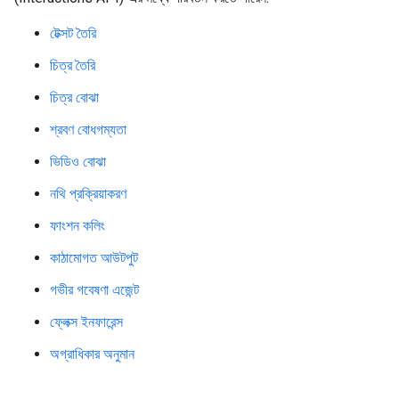
টেক্সট তৈরি
চিত্র তৈরি
চিত্র বোঝা
শ্রবণ বোধগম্যতা
ভিডিও বোঝা
নথি প্রক্রিয়াকরণ
ফাংশন কলিং
কাঠামোগত আউটপুট
গভীর গবেষণা এজেন্ট
ফ্লেক্স ইনফারেন্স
অগ্রাধিকার অনুমান