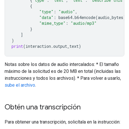
{
"type"
:
"text"
,
"text"
:
"Describe this a
{
"type"
:
"audio"
,
"data"
:
base64
.
b64encode
(
audio_bytes
)
.
"mime_type"
:
"audio/mp3"
}
]
)
print
(
interaction
.
output_text
)
Notas sobre los datos de audio intercalados: * El tamaño
máximo de la solicitud es de 20 MB en total (incluidas las
instrucciones y todos los archivos). * Para volver a usarlo,
sube el archivo
.
Obtén una transcripción
Para obtener una transcripción, solicítala en la instrucción: