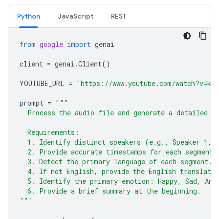
Python
JavaScript
REST
from
google
import
genai
client
=
genai
.
Client
()
YOUTUBE_URL
=
"https://www.youtube.com/watch?v=ku-
prompt
=
"""
  Process the audio file and generate a detailed t
  Requirements:
  1. Identify distinct speakers (e.g., Speaker 1, 
  2. Provide accurate timestamps for each segment 
  3. Detect the primary language of each segment.
  4. If not English, provide the English translatio
  5. Identify the primary emotion: Happy, Sad, Ang
  6. Provide a brief summary at the beginning.
"""