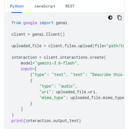
Python
JavaScript
REST
from
google
import
genai
client
=
genai
.
Client
()
uploaded_file
=
client
.
files
.
upload
(
file
=
"path/to/
interaction
=
client
.
interactions
.
create
(
model
=
"gemini-3.6-flash"
,
input
=
[
{
"type"
:
"text"
,
"text"
:
"Describe this a
{
"type"
:
"audio"
,
"uri"
:
uploaded_file
.
uri
,
"mime_type"
:
uploaded_file
.
mime_type
}
]
)
print
(
interaction
.
output_text
)