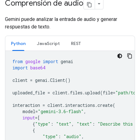
Comprensión de audio
Gemini puede analizar la entrada de audio y generar
respuestas de texto.
Python
JavaScript
REST
from
google
import
genai
import
base64
client
=
genai
.
Client
()
uploaded_file
=
client
.
files
.
upload
(
file
=
"path/to/
interaction
=
client
.
interactions
.
create
(
model
=
"gemini-3.6-flash"
,
input
=
[
{
"type"
:
"text"
,
"text"
:
"Describe this a
{
"type"
:
"audio"
,