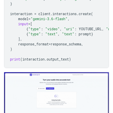
}
interaction
=
client
.
interactions
.
create
(
model
=
"gemini-3.6-flash"
,
input
=
[
{
"type"
:
"video"
,
"uri"
:
YOUTUBE_URL
,
"mi
{
"type"
:
"text"
,
"text"
:
prompt
}
],
response_format
=
response_schema
,
)
print
(
interaction
.
output_text
)