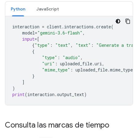
Python
JavaScript
interaction
=
client
.
interactions
.
create
(
model
=
"gemini-3.6-flash"
,
input
=
[
{
"type"
:
"text"
,
"text"
:
"Generate a tran
{
"type"
:
"audio"
,
"uri"
:
uploaded_file
.
uri
,
"mime_type"
:
uploaded_file
.
mime_type
}
]
)
print
(
interaction
.
output_text
)
Consulta las marcas de tiempo