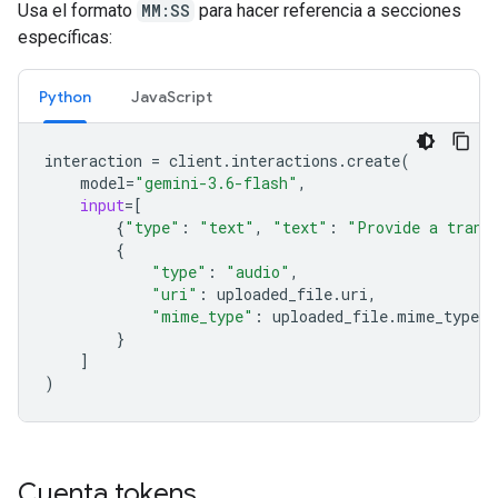
Usa el formato
MM:SS
para hacer referencia a secciones
específicas:
Python
JavaScript
interaction
=
client
.
interactions
.
create
(
model
=
"gemini-3.6-flash"
,
input
=
[
{
"type"
:
"text"
,
"text"
:
"Provide a trans
{
"type"
:
"audio"
,
"uri"
:
uploaded_file
.
uri
,
"mime_type"
:
uploaded_file
.
mime_type
}
]
)
Cuenta tokens