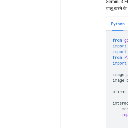
Gemini 3 Fla
चालू करने के 
Python
from
g
import
import
from
P
import
image_
image_
client
intera
mo
in