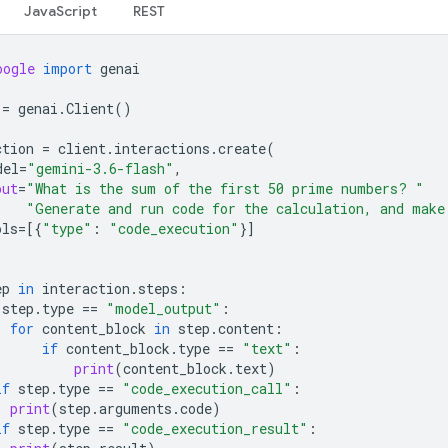
JavaScript
REST
oogle
import
genai
=
genai
.
Client
()
ction
=
client
.
interactions
.
create
(
del
=
"gemini-3.6-flash"
,
put
=
"What is the sum of the first 50 prime numbers? "
"Generate and run code for the calculation, and make
ols
=
[{
"type"
:
"code_execution"
}]
ep
in
interaction
.
steps
:
step
.
type
==
"model_output"
:
for
content_block
in
step
.
content
:
if
content_block
.
type
==
"text"
:
print
(
content_block
.
text
)
if
step
.
type
==
"code_execution_call"
:
print
(
step
.
arguments
.
code
)
if
step
.
type
==
"code_execution_result"
: