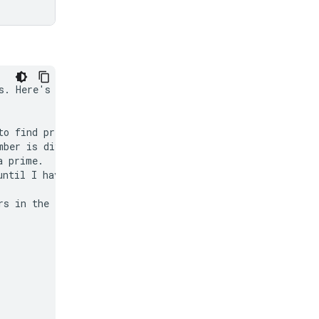
s. Here's how I'll

o find prime

ber is divisible

 prime.

ntil I have 50 of

s in the list.
