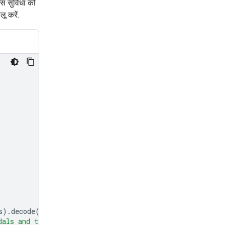
इस सुविधा को
ू करें.
s
)
.
decode
(
'utf-8'
),
"mime_type"
:
"image/jpeg"
},
dals and tell me how many pedals are there?"
}