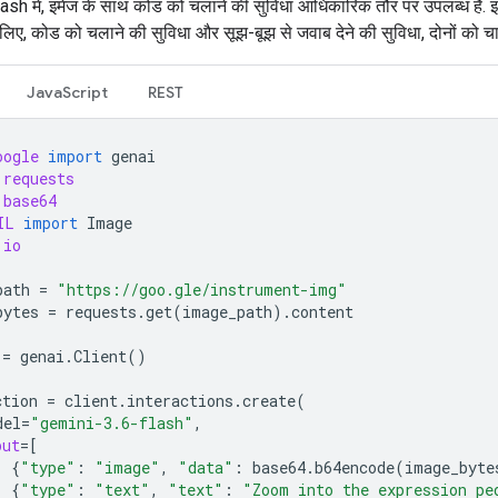
sh में, इमेज के साथ कोड को चलाने की सुविधा आधिकारिक तौर पर उपलब्ध है. 
लिए, कोड को चलाने की सुविधा और सूझ-बूझ से जवाब देने की सुविधा, दोनों को चाल
JavaScript
REST
oogle
import
genai
requests
base64
IL
import
Image
io
path
=
"https://goo.gle/instrument-img"
bytes
=
requests
.
get
(
image_path
)
.
content
=
genai
.
Client
()
ction
=
client
.
interactions
.
create
(
del
=
"gemini-3.6-flash"
,
put
=
[
{
"type"
:
"image"
,
"data"
:
base64
.
b64encode
(
image_byte
{
"type"
:
"text"
,
"text"
:
"Zoom into the expression pe