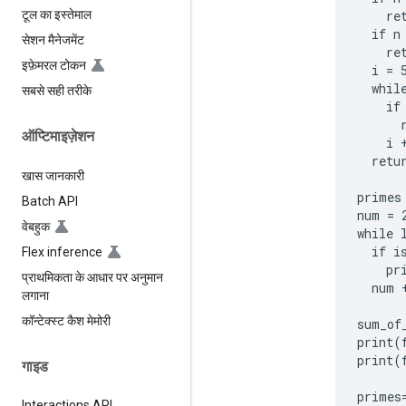
    ret
टूल का इस्तेमाल
  if n
सेशन मैनेजमेंट
    ret
इफ़ेमरल टोकन
  i = 5
  while
सबसे सही तरीके
    if
      r
ऑप्टिमाइज़ेशन
    i +
  retur
खास जानकारी
primes 
Batch API
num = 2
वेबहुक
while 
  if i
Flex inference
    pr
प्राथमिकता के आधार पर अनुमान
  num +
लगाना
कॉन्टेक्स्ट कैश मेमोरी
sum_of
print(
print(
गाइड
primes
Interactions API