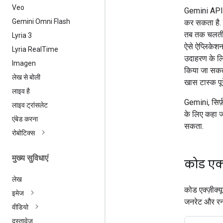
Veo
Gemini API,
Gemini Omni Flash
कर सकता है. 
तब तक चलती ह
Lyria 3
ऐसे ऐप्लिकेशन
Lyria Real
Time
उदाहरण के लि
Imagen
किया जा सकता
लेख से बोली
खास टास्क पूर
लाइव है
Gemini, सिर्
लाइव ट्रांसलेट
के लिए कहा ज
एंबेड करना
सकता.
रोबोटिक्स
मुख्य सुविधाएं
कोड एक्ज
लेख
कोड एक्ज़ीक्
इमेज
जनरेट और रन
वीडियो
दस्तावेज़