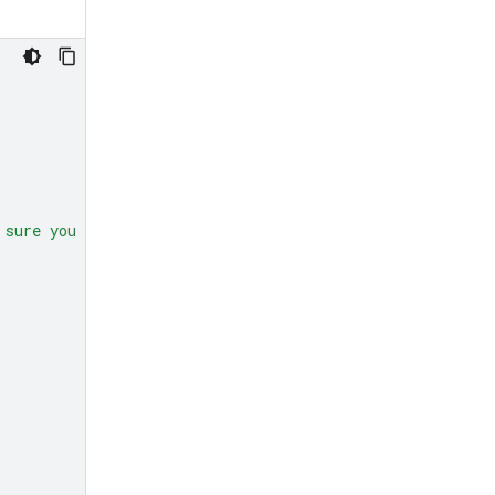
 sure you get all 50."
,