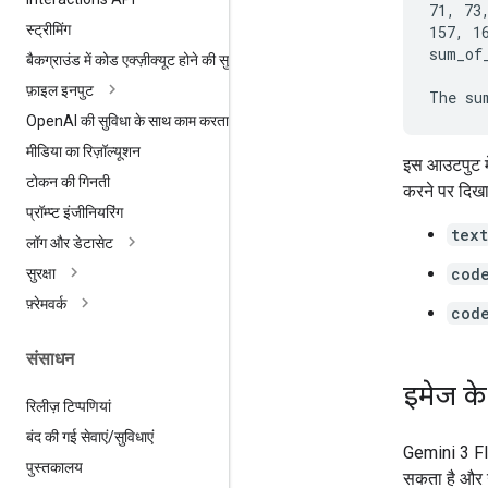
71, 73
स्ट्रीमिंग
157, 1
sum_of_
बैकग्राउंड में कोड एक्ज़ीक्यूट होने की सुविधा
फ़ाइल इनपुट
Open
AI की सुविधा के साथ काम करता है
मीडिया का रिज़ॉल्यूशन
इस आउटपुट में
टोकन की गिनती
करने पर दिखात
प्रॉम्प्ट इंजीनियरिंग
text
लॉग और डेटासेट
cod
सुरक्षा
फ़्रेमवर्क
cod
संसाधन
इमेज के
रिलीज़ टिप्पणियां
बंद की गई सेवाएं
/
सुविधाएं
Gemini 3 Fl
पुस्तकालय
सकता है और 