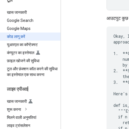
टूल
खास जानकारी
आउटपुट कुछ इस
Google Search
Google Maps
Okay, 
कोड लागू करें
approac
यूआरएल का कॉन्टेक्स्ट
कंप्यूटर का इस्तेमाल
1.  **
    nu
फ़ाइल खोजने की सुविधा
    by
टूल और फ़ंक्शन कॉल करने की सुविधा
2.  **
का इस्तेमाल एक साथ करना
    the
3.  **
लाइव एपीआई
Here's
खास जानकारी
def is
शुरू करना
  """E
  if n 
मिलने वाली अनुमतियां
    ret
लाइव ट्रांसलेशन
  if n 