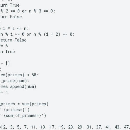
urn True

 % 2 == 0 or n % 3 == 0:

urn False



 i * i <= n:

 n % i == 0 or n % (i + 2) == 0:

eturn False

= 6

n True

= []



len(primes) < 50:

s_prime(num):

imes.append(num)

= 1

_primes = sum(primes)

f'{primes=}')

f'{sum_of_primes=}')

=[2, 3, 5, 7, 11, 13, 17, 19, 23, 29, 31, 37, 41, 43, 47,