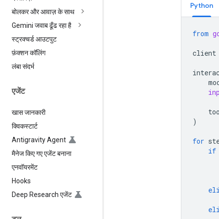
Python
बोलकर और आवाज़ के साथ
Gemini जवाब ढूँढ रहा है
from
g
स्ट्रक्चर्ड आउटपुट
client
फ़ंक्शन कॉलिंग
लंबा संदर्भ
intera
mo
एजेंट
in
to
खास जानकारी
)
क्विकस्टार्ट
Antigravity Agent
for
st
if
मैनेज किए गए एजेंट बनाना
एनवॉयरमेंट
Hooks
el
Deep Research एजेंट
el