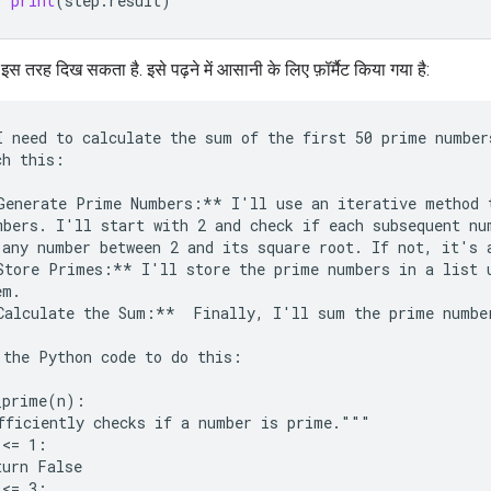
print
(
step
.
result
)
 तरह दिख सकता है. इसे पढ़ने में आसानी के लिए फ़ॉर्मैट किया गया है:
I need to calculate the sum of the first 50 prime number
h this:

Generate Prime Numbers:** I'll use an iterative method t
mbers. I'll start with 2 and check if each subsequent num
 any number between 2 and its square root. If not, it's a
Store Primes:** I'll store the prime numbers in a list u
m.

Calculate the Sum:**  Finally, I'll sum the prime number
 the Python code to do this:

_prime(n):

fficiently checks if a number is prime."""

<= 1:

urn False

<= 3:
