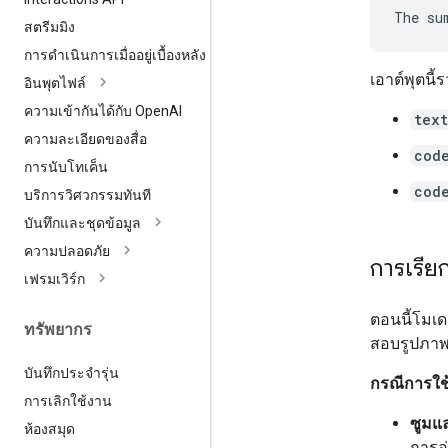
สตรีมมิง
การดำเนินการเมื่ออยู่เบื้องหลัง
เอาต์พุตนี้
อินพุตไฟล์
ความเข้ากันได้กับ Open
AI
text
ความละเอียดของสื่อ
cod
การนับโทเค็น
cod
บริการวิศวกรรมทันที
บันทึกและชุดข้อมูล
ความปลอดภัย
การเรีย
เฟรมเวิร์ก
ตอนนี้โมเด
ทรัพยากร
สอบรูปภาพ
บันทึกประจำรุ่น
กรณีการใช
การเลิกใช้งาน
ซูมแ
ห้องสมุด
การอ่