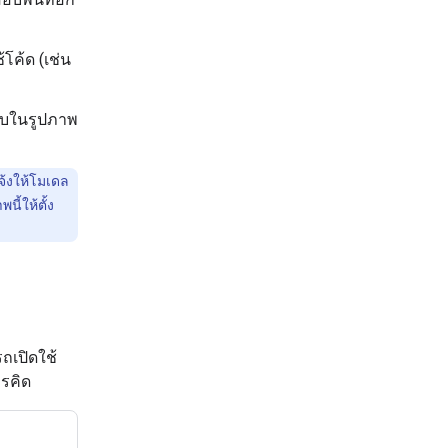
ค้ด (เช่น
อบในรูปภาพ
จ้งให้โมเดล
ี้ให้ตั้ง
ถเปิดใช้
ารคิด