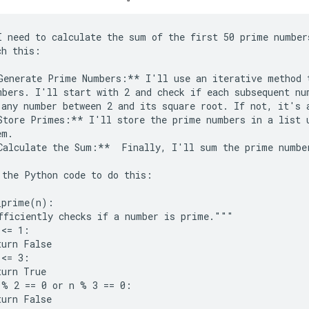
I need to calculate the sum of the first 50 prime number
h this:

Generate Prime Numbers:** I'll use an iterative method t
mbers. I'll start with 2 and check if each subsequent num
 any number between 2 and its square root. If not, it's a
Store Primes:** I'll store the prime numbers in a list u
m.

Calculate the Sum:**  Finally, I'll sum the prime number
 the Python code to do this:

_prime(n):

fficiently checks if a number is prime."""

<= 1:

urn False

<= 3:

urn True

 % 2 == 0 or n % 3 == 0:

urn False
