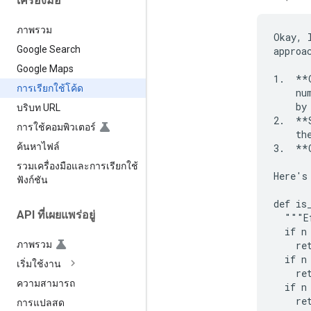
เครื่องมือ
ภาพรวม
Okay, 
Google Search
approac
Google Maps
1.  **
การเรียกใช้โค้ด
    nu
    by
บริบท URL
2.  **
การใช้คอมพิวเตอร์
    the
ค้นหาไฟล์
3.  **
รวมเครื่องมือและการเรียกใช้
Here's
ฟังก์ชัน
def is
API ที่เผยแพร่อยู่
  """E
  if n 
    ret
ภาพรวม
  if n 
เริ่มใช้งาน
    ret
ความสามารถ
  if n
    ret
การแปลสด