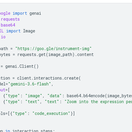
oogle
import
genai
requests
base64
IL
import
Image
io
path
=
"https://goo.gle/instrument-img"
bytes
=
requests
.
get
(
image_path
)
.
content
=
genai
.
Client
()
ction
=
client
.
interactions
.
create
(
del
=
"gemini-3.6-flash"
,
put
=
[
{
"type"
:
"image"
,
"data"
:
base64
.
b64encode
(
image_byte
{
"type"
:
"text"
,
"text"
:
"Zoom into the expression pe
ols
=
[{
"type"
:
"code_execution"
}]
ep
in
interaction
.
steps
: