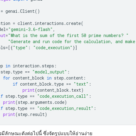
=
genai
.
Client
()
ction
=
client
.
interactions
.
create
(
del
=
"gemini-3.6-flash"
,
put
=
"What is the sum of the first 50 prime numbers? "
"Generate and run code for the calculation, and make
ols
=
[{
"type"
:
"code_execution"
}]
ep
in
interaction
.
steps
:
step
.
type
==
"model_output"
:
for
content_block
in
step
.
content
:
if
content_block
.
type
==
"text"
:
print
(
content_block
.
text
)
if
step
.
type
==
"code_execution_call"
:
print
(
step
.
arguments
.
code
)
if
step
.
type
==
"code_execution_result"
:
print
(
step
.
result
)
มีลักษณะดังต่อไปนี้ ซึ่งจัดรูปแบบให้อ่านง่าย