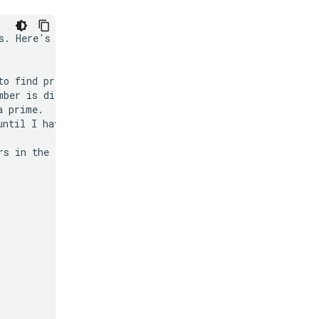
s. Here's how I'll

o find prime

ber is divisible

 prime.

ntil I have 50 of

s in the list.
