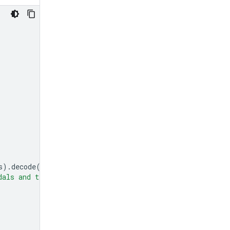
s
)
.
decode
(
'utf-8'
),
"mime_type"
:
"image/jpeg"
},
dals and tell me how many pedals are there?"
}