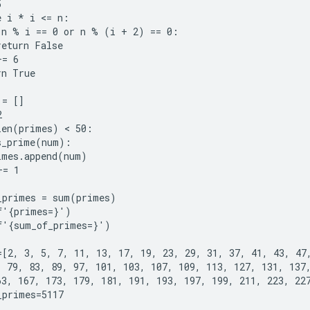


 i * i <= n:

 n % i == 0 or n % (i + 2) == 0:

eturn False

= 6

n True

= []



len(primes) < 50:

s_prime(num):

imes.append(num)

= 1

_primes = sum(primes)

f'{primes=}')

f'{sum_of_primes=}')

=[2, 3, 5, 7, 11, 13, 17, 19, 23, 29, 31, 37, 41, 43, 47,
, 79, 83, 89, 97, 101, 103, 107, 109, 113, 127, 131, 137,
63, 167, 173, 179, 181, 191, 193, 197, 199, 211, 223, 227
primes=5117
