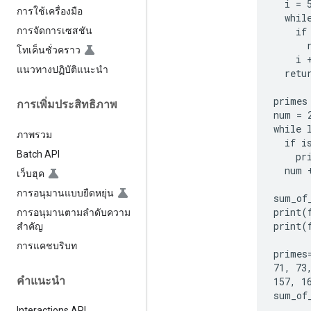
  i = 5
การใช้เครื่องมือ
  while
    if
การจัดการเซสชัน
      r
โทเค็นชั่วคราว
    i +
แนวทางปฏิบัติแนะนำ
  retur
primes 
การเพิ่มประสิทธิภาพ
num = 2
while 
ภาพรวม
  if i
Batch API
    pr
  num +
เว็บฮุค
การอนุมานแบบยืดหยุ่น
sum_of
print(
การอนุมานตามลำดับความ
print(
สำคัญ
การแคชบริบท
primes
71, 73
คำแนะนำ
157, 1
sum_of_
Interactions API