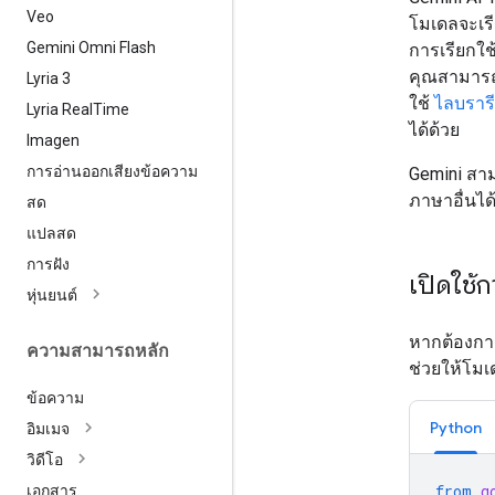
Veo
โมเดลจะเรี
Gemini Omni Flash
การเรียกใช
คุณสามารถ
Lyria 3
ใช้
ไลบรารี
Lyria Real
Time
ได้ด้วย
Imagen
การอ่านออกเสียงข้อความ
Gemini สาม
ภาษาอื่นได้
สด
แปลสด
การฝัง
เปิดใช้ก
หุ่นยนต์
หากต้องการ
ความสามารถหลัก
ช่วยให้โมเ
ข้อความ
Python
อิมเมจ
วิดีโอ
from
g
เอกสาร