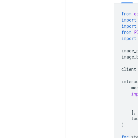
from
g
import
import
from
P
import
image_
image_
client
intera
mo
in
],
to
)
for
st