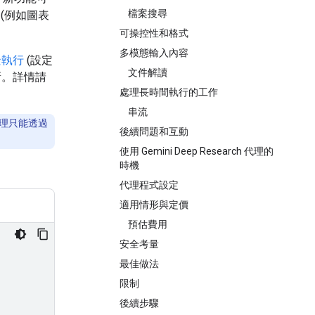
檔案搜尋
(例如圖表
可操控性和格式
多模態輸入內容
景執行
(設定
文件解讀
新。詳情請
處理長時間執行的工作
串流
h 代理只能透過
後續問題和互動
使用 Gemini Deep Research 代理的
時機
代理程式設定
適用情形與定價
預估費用
安全考量
最佳做法
限制
後續步驟