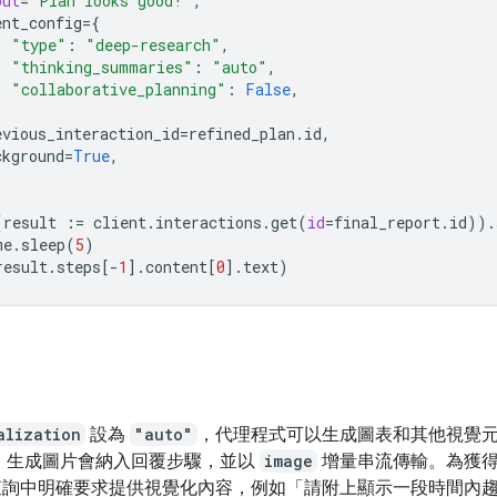
put
=
"Plan looks good!"
,
ent_config
=
{
"type"
:
"deep-research"
,
"thinking_summaries"
:
"auto"
,
"collaborative_planning"
:
False
,
evious_interaction_id
=
refined_plan
.
id
,
ckground
=
True
,
(
result
:=
client
.
interactions
.
get
(
id
=
final_report
.
id
))
.
me
.
sleep
(
5
)
result
.
steps
[
-
1
]
.
content
[
0
]
.
text
)
alization
設為
"auto"
，代理程式可以生成圖表和其他視覺
 生成圖片會納入回覆步驟，並以
image
增量串流傳輸。為獲
查詢中明確要求提供視覺化內容，例如「請附上顯示一段時間內