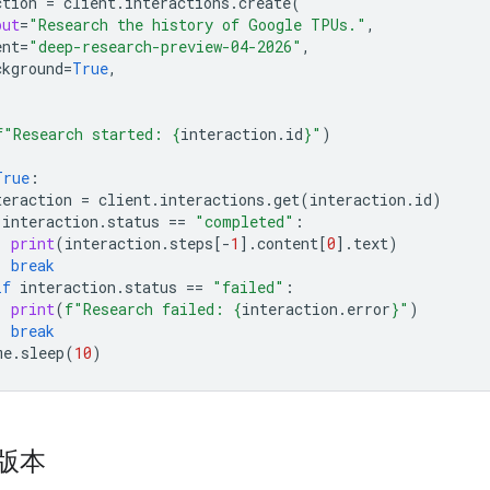
ction
=
client
.
interactions
.
create
(
put
=
"Research the history of Google TPUs."
,
ent
=
"deep-research-preview-04-2026"
,
ckground
=
True
,
f
"Research started: 
{
interaction
.
id
}
"
)
True
:
teraction
=
client
.
interactions
.
get
(
interaction
.
id
)
interaction
.
status
==
"completed"
:
print
(
interaction
.
steps
[
-
1
]
.
content
[
0
]
.
text
)
break
if
interaction
.
status
==
"failed"
:
print
(
f
"Research failed: 
{
interaction
.
error
}
"
)
break
me
.
sleep
(
10
)
版本