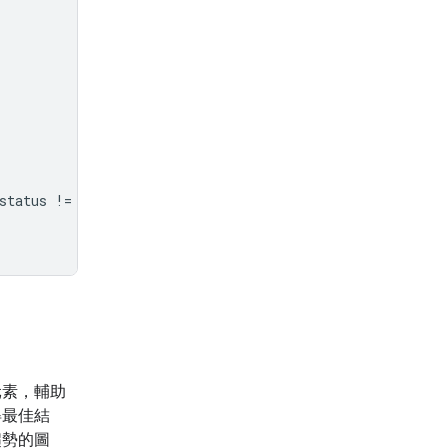
status
!=
"completed"
:
元素，輔助
得最佳結
趨勢的圖