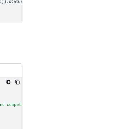
d
))
.
status
!=
"completed"
:
nd competitor hardware, and less on the history."
,