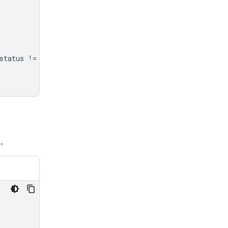
status
!=
"completed"
:
究。