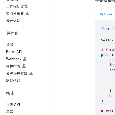
是完整報
工作階段管理
暫時性權杖
Python
最佳做法
from
g
最佳化
client
總覽
# Firs
Batch API
plan_i
Webhook
ag
in
彈性推論
ag
優先順序推斷
脈絡快取
},
指南
ba
)
互動 API
# Wait
串流