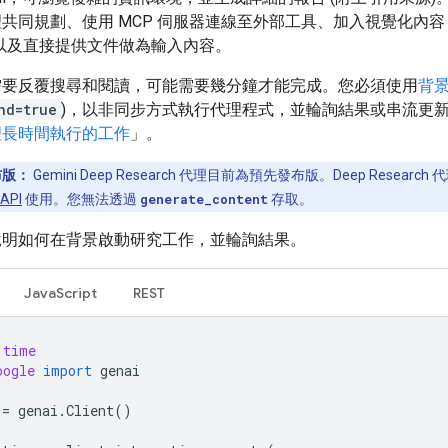
共同規劃、使用 MCP 伺服器連線至外部工具、加入視覺化內容 
以及直接提供文件做為輸入內容。
需要反覆搜尋和閱讀，可能需要幾分鐘才能完成。您必須使用
背
nd=true
)，以非同步方式執行代理程式，並輪詢結果或串流更
理長時間執行的工作
」。
布版：
Gemini Deep Research 代理目前為預先發布版。Deep Researc
 API
使用。您無法透過
generate_content
存取。
說明如何在背景啟動研究工作，並輪詢結果。
JavaScript
REST
time
oogle
import
genai
=
genai
.
Client
()