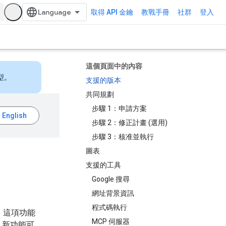
取得 API 金鑰
教戰手冊
社群
登入
這個頁面中的內容
型。
支援的版本
共同規劃
步驟 1：申請方案
步驟 2：修正計畫 (選用)
步驟 3：核准並執行
圖表
支援的工具
Google 搜尋
網址背景資訊
程式碼執行
作。這項功能
MCP 伺服器
。新功能可