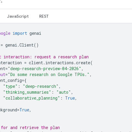
告。
JavaScript
REST
oogle
import
genai
=
genai
.
Client
()
t interaction: request a research plan
nteraction
=
client
.
interactions
.
create
(
ent
=
"deep-research-preview-04-2026"
,
put
=
"Do some research on Google TPUs."
,
ent_config
=
{
"type"
:
"deep-research"
,
"thinking_summaries"
:
"auto"
,
"collaborative_planning"
:
True
,
ckground
=
True
,
 for and retrieve the plan