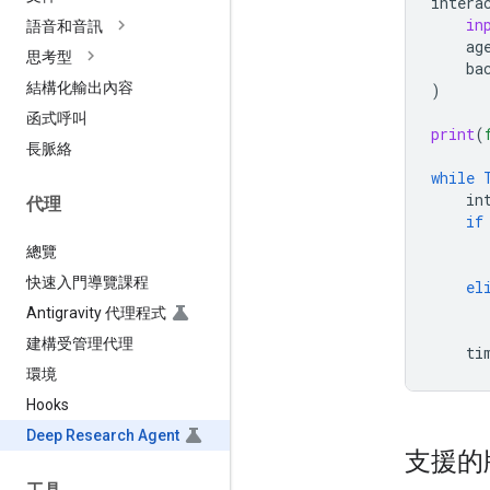
intera
in
語音和音訊
ag
思考型
ba
結構化輸出內容
)
函式呼叫
print
(
長脈絡
while
in
代理
if
總覽
快速入門導覽課程
el
Antigravity 代理程式
建構受管理代理
ti
環境
Hooks
Deep Research Agent
支援的