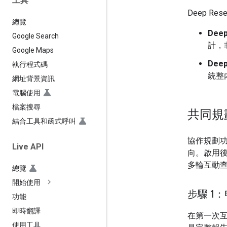
工具
Deep Re
總覽
Deep
Google Search
計，
Google Maps
Deep
執行程式碼
統整
網址背景資訊
電腦使用
檔案搜尋
共同規
結合工具和函式呼叫
協作規劃
Live API
向。啟用
多輪互動
總覽
開始使用
步驟 1
功能
即時翻譯
在第一次
使用工具