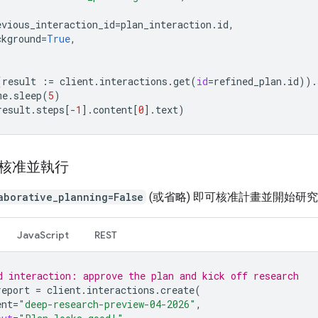
evious_interaction_id
=
plan_interaction
.
id
,
ckground
=
True
,
(
result
:=
client
.
interactions
.
get
(
id
=
refined_plan
.
id
))
.
me
.
sleep
(
5
)
result
.
steps
[
-
1
]
.
content
[
0
]
.
text
)
：核准並執行
aborative_planning=False
(或省略) 即可核准計畫並開始研
JavaScript
REST
d interaction: approve the plan and kick off research
report
=
client
.
interactions
.
create
(
ent
=
"deep-research-preview-04-2026"
,