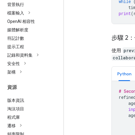
while
背景執行
ti
print
(
檔案輸入
Open
AI 相容性
媒體解析度
步驟 2：
符記計數
提示工程
使用
prev
記錄和資料集
collabor
安全性
架構
Python
資源
# Seco
refine
版本資訊
ag
淘汰項目
in
ag
程式庫
遷移
頻率限制