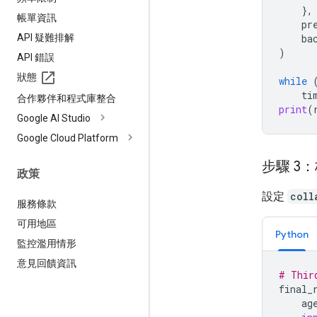
},
帳單資訊
pr
API 疑難排解
ba
)
API 錯誤
狀態
while
ti
合作夥伴和程式庫整合
print
(
Google AI Studio
Google Cloud Platform
步驟 3
政策
設定
coll
服務條款
可用地區
Python
監控濫用情形
意見回饋資訊
# Thir
final_
ag