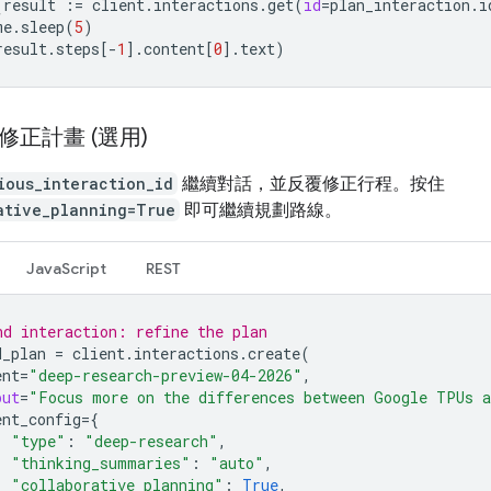
(
result
:=
client
.
interactions
.
get
(
id
=
plan_interaction
.
i
me
.
sleep
(
5
)
result
.
steps
[
-
1
]
.
content
[
0
]
.
text
)
修正計畫 (選用)
ious_interaction_id
繼續對話，並反覆修正行程。按住
ative_planning=True
即可繼續規劃路線。
JavaScript
REST
nd interaction: refine the plan
d_plan
=
client
.
interactions
.
create
(
ent
=
"deep-research-preview-04-2026"
,
put
=
"Focus more on the differences between Google TPUs a
ent_config
=
{
"type"
:
"deep-research"
,
"thinking_summaries"
:
"auto"
,
"collaborative_planning"
:
True
,