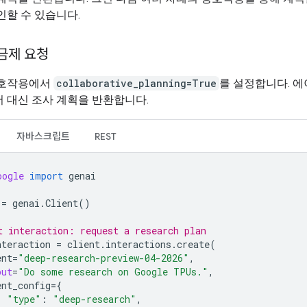
인할 수 있습니다.
요금제 요청
상호작용에서
collaborative_planning=True
를 설정합니다. 
 대신 조사 계획을 반환합니다.
자바스크립트
REST
oogle
import
genai
=
genai
.
Client
()
t interaction: request a research plan
nteraction
=
client
.
interactions
.
create
(
ent
=
"deep-research-preview-04-2026"
,
put
=
"Do some research on Google TPUs."
,
ent_config
=
{
"type"
:
"deep-research"
,