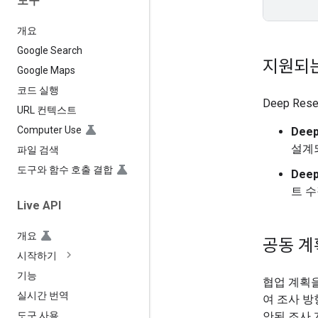
도구
개요
Google Search
지원되
Google Maps
코드 실행
Deep R
URL 컨텍스트
Computer Use
Deep
설계
파일 검색
도구와 함수 호출 결합
Deep
트 수
Live API
개요
공동 계
시작하기
기능
협업 계획
실시간 번역
여 조사 방
안된 조사 
도구 사용