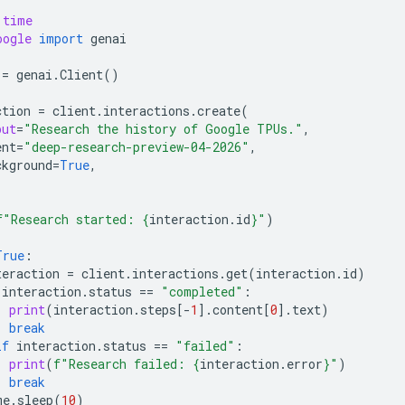
time
oogle
import
genai
=
genai
.
Client
()
ction
=
client
.
interactions
.
create
(
put
=
"Research the history of Google TPUs."
,
ent
=
"deep-research-preview-04-2026"
,
ckground
=
True
,
f
"Research started: 
{
interaction
.
id
}
"
)
True
:
teraction
=
client
.
interactions
.
get
(
interaction
.
id
)
interaction
.
status
==
"completed"
:
print
(
interaction
.
steps
[
-
1
]
.
content
[
0
]
.
text
)
break
if
interaction
.
status
==
"failed"
:
print
(
f
"Research failed: 
{
interaction
.
error
}
"
)
break
me
.
sleep
(
10
)