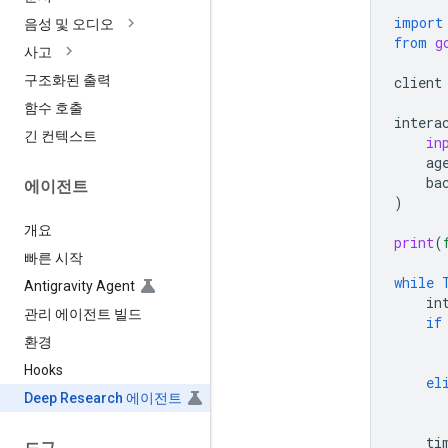
import
음성 및 오디오
from
g
사고
구조화된 출력
client
함수 호출
intera
긴 컨텍스트
in
ag
ba
에이전트
)
개요
print
(
빠른 시작
while
Antigravity Agent
in
관리 에이전트 빌드
if
환경
Hooks
el
Deep Research 에이전트
ti