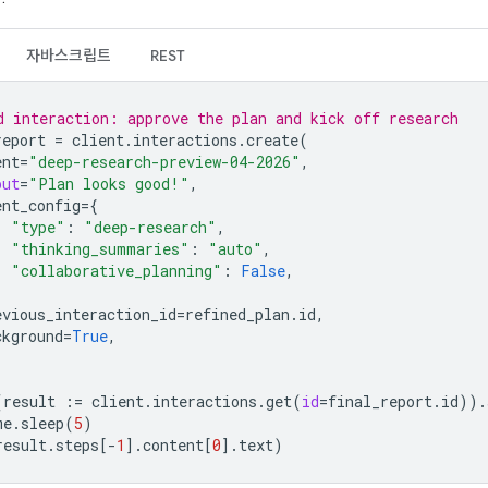
자바스크립트
REST
d interaction: approve the plan and kick off research
report
=
client
.
interactions
.
create
(
ent
=
"deep-research-preview-04-2026"
,
put
=
"Plan looks good!"
,
ent_config
=
{
"type"
:
"deep-research"
,
"thinking_summaries"
:
"auto"
,
"collaborative_planning"
:
False
,
evious_interaction_id
=
refined_plan
.
id
,
ckground
=
True
,
(
result
:=
client
.
interactions
.
get
(
id
=
final_report
.
id
))
.
me
.
sleep
(
5
)
result
.
steps
[
-
1
]
.
content
[
0
]
.
text
)