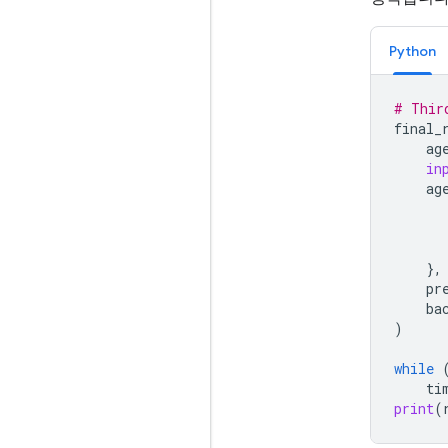
Python
# Thir
final_
ag
in
ag
},
pr
ba
)
while
ti
print
(