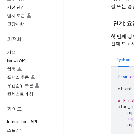
정 또는 승
세션 관리
임시 토큰
1단계: 
권장사항
첫 번째 
최적화
전체 보고서
개요
Python
Batch API
웹훅
from
g
플렉스 추론
우선순위 추론
client
컨텍스트 캐싱
# Firs
plan_i
가이드
ag
in
Interactions API
ag
스트리밍