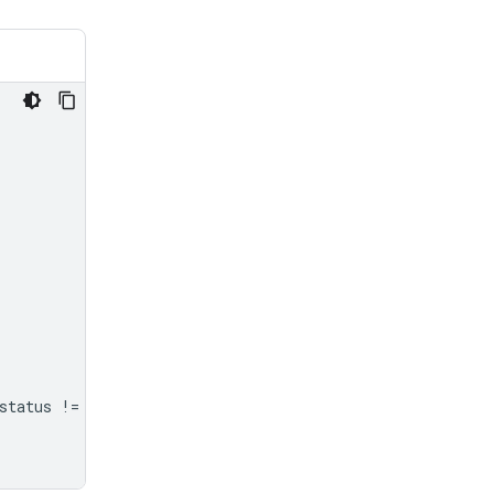
status
!=
"completed"
: