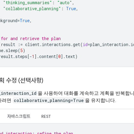
"thinking_summaries"
:
"auto"
,
"collaborative_planning"
:
True
,
ckground
=
True
,
 for and retrieve the plan
(
result
:=
client
.
interactions
.
get
(
id
=
plan_interaction
.
i
me
.
sleep
(
5
)
result
.
steps
[
-
1
]
.
content
[
0
]
.
text
)
계획 수정 (선택사항)
_interaction_id
을 사용하여 대화를 계속하고 계획을 반복합니다
하려면
collaborative_planning=True
을 유지합니다.
자바스크립트
REST
nd interaction: refine the plan