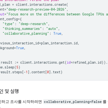
d_plan
=
client
.
interactions
.
create
(
ent
=
"deep-research-preview-04-2026"
,
put
=
"Focus more on the differences between Google TPUs a
ent_config
=
{
"type"
:
"deep-research"
,
"thinking_summaries"
:
"auto"
,
"collaborative_planning"
:
True
,
evious_interaction_id
=
plan_interaction
.
id
,
ckground
=
True
,
(
result
:=
client
.
interactions
.
get
(
id
=
refined_plan
.
id
))
.
me
.
sleep
(
5
)
result
.
steps
[
-
1
]
.
content
[
0
]
.
text
)
인 및 실행
인하고 조사를 시작하려면
collaborative_planning=False
를
.