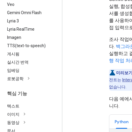
Veo
실행, 합성
Gemini Omni Flash
서를 생성합
를 사용하여
Lyria 3
접 입력으로
Lyria Real
Time
Imagen
조사 작업에
TTS(
text-to-speech)
다.
백그라
실행하고 
게시됨
행 작업 처
실시간 번역
임베딩
미리보기
로봇공학
전트는
Inter
없습니다.
핵심 기능
다음 예에
니다.
텍스트
이미지
Python
동영상
문서