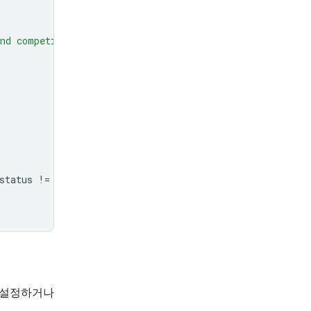
nd competitor hardware, and less on the history."
,
status
!=
"completed"
:
 설정하거나