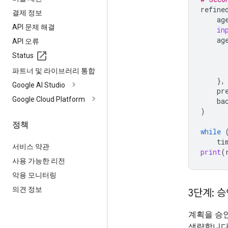
refine
결제 정보
ag
API 문제 해결
in
ag
API 오류
Status
파트너 및 라이브러리 통합
},
Google AI Studio
pr
Google Cloud Platform
ba
)
정책
while
ti
서비스 약관
print
(
사용 가능한 리전
악용 모니터링
의견 정보
3단계: 승
계획을 승
생략합니다