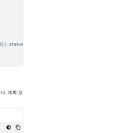
d
))
.
status
!=
"completed"
:
. 계획 모