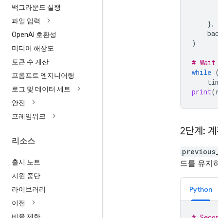
백그라운드 실행
파일 입력
},
ba
Open
AI 호환성
)
미디어 해상도
# Wait
토큰 수 계산
while
프롬프트 엔지니어링
ti
로그 및 데이터 세트
print
(
안전
프레임워크
2단계: 
리소스
previous
출시 노트
드를 유지
지원 중단
Python
라이브러리
이전
비율 제한
# Seco