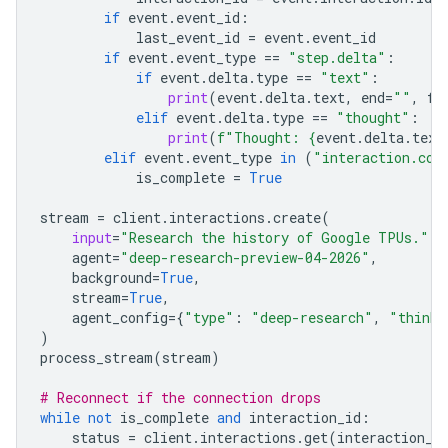
if
event
.
event_id
:
last_event_id
=
event
.
event_id
if
event
.
event_type
==
"step.delta"
:
if
event
.
delta
.
type
==
"text"
:
print
(
event
.
delta
.
text
,
end
=
""
,
fl
elif
event
.
delta
.
type
==
"thought"
:
print
(
f
"Thought: 
{
event
.
delta
.
text
elif
event
.
event_type
in
(
"interaction.com
is_complete
=
True
stream
=
client
.
interactions
.
create
(
input
=
"Research the history of Google TPUs."
,
agent
=
"deep-research-preview-04-2026"
,
background
=
True
,
stream
=
True
,
agent_config
=
{
"type"
:
"deep-research"
,
"thinki
)
process_stream
(
stream
)
# Reconnect if the connection drops
while
not
is_complete
and
interaction_id
:
status
=
client
.
interactions
.
get
(
interaction_i