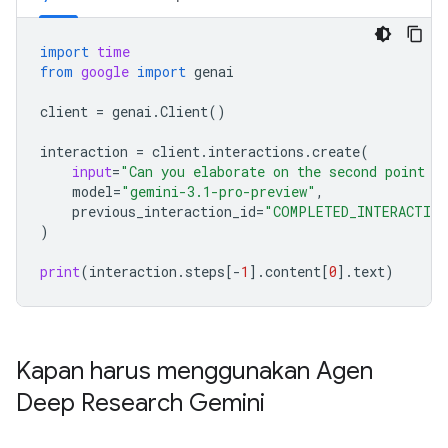
import
time
from
google
import
genai
client
=
genai
.
Client
()
interaction
=
client
.
interactions
.
create
(
input
=
"Can you elaborate on the second point i
model
=
"gemini-3.1-pro-preview"
,
previous_interaction_id
=
"COMPLETED_INTERACTION
)
print
(
interaction
.
steps
[
-
1
]
.
content
[
0
]
.
text
)
Kapan harus menggunakan Agen
Deep Research Gemini