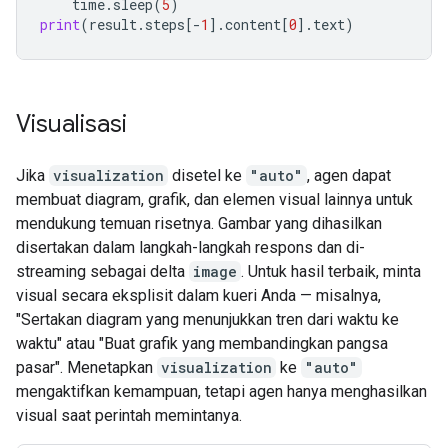
time
.
sleep
(
5
)
print
(
result
.
steps
[
-
1
]
.
content
[
0
]
.
text
)
Visualisasi
Jika
visualization
disetel ke
"auto"
, agen dapat
membuat diagram, grafik, dan elemen visual lainnya untuk
mendukung temuan risetnya. Gambar yang dihasilkan
disertakan dalam langkah-langkah respons dan di-
streaming sebagai delta
image
. Untuk hasil terbaik, minta
visual secara eksplisit dalam kueri Anda — misalnya,
"Sertakan diagram yang menunjukkan tren dari waktu ke
waktu" atau "Buat grafik yang membandingkan pangsa
pasar". Menetapkan
visualization
ke
"auto"
mengaktifkan kemampuan, tetapi agen hanya menghasilkan
visual saat perintah memintanya.