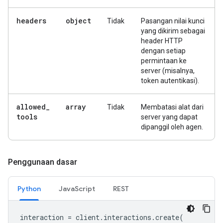
headers
object
Tidak
Pasangan nilai kunci
yang dikirim sebagai
header HTTP
dengan setiap
permintaan ke
server (misalnya,
token autentikasi).
allowed
_
array
Tidak
Membatasi alat dari
tools
server yang dapat
dipanggil oleh agen.
Penggunaan dasar
Python
JavaScript
REST
interaction
=
client
.
interactions
.
create
(