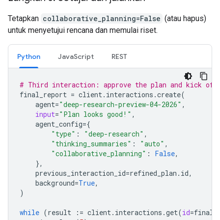
Tetapkan
collaborative_planning=False
(atau hapus)
untuk menyetujui rencana dan memulai riset.
Python
JavaScript
REST
# Third interaction: approve the plan and kick off
final_report
=
client
.
interactions
.
create
(
agent
=
"deep-research-preview-04-2026"
,
input
=
"Plan looks good!"
,
agent_config
=
{
"type"
:
"deep-research"
,
"thinking_summaries"
:
"auto"
,
"collaborative_planning"
:
False
,
},
previous_interaction_id
=
refined_plan
.
id
,
background
=
True
,
)
while
(
result
:=
client
.
interactions
.
get
(
id
=
final_