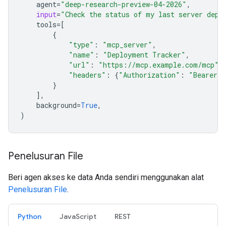
agent
=
"deep-research-preview-04-2026"
,
input
=
"Check the status of my last server depl
tools
=
[
{
"type"
:
"mcp_server"
,
"name"
:
"Deployment Tracker"
,
"url"
:
"https://mcp.example.com/mcp"
,
"headers"
:
{
"Authorization"
:
"Bearer m
}
],
background
=
True
,
)
Penelusuran File
Beri agen akses ke data Anda sendiri menggunakan alat
Penelusuran File
.
Python
JavaScript
REST