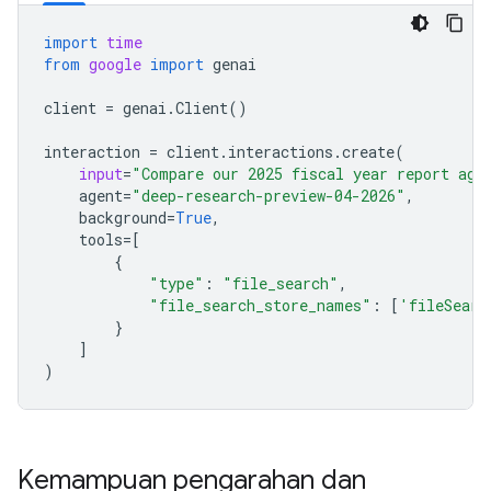
import
time
from
google
import
genai
client
=
genai
.
Client
()
interaction
=
client
.
interactions
.
create
(
input
=
"Compare our 2025 fiscal year report aga
agent
=
"deep-research-preview-04-2026"
,
background
=
True
,
tools
=
[
{
"type"
:
"file_search"
,
"file_search_store_names"
:
[
'fileSearc
}
]
)
Kemampuan pengarahan dan