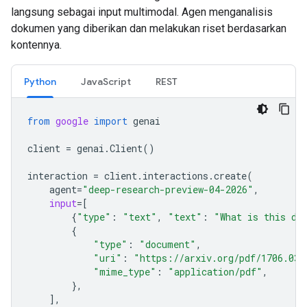
langsung sebagai input multimodal. Agen menganalisis
dokumen yang diberikan dan melakukan riset berdasarkan
kontennya.
Python
JavaScript
REST
from
google
import
genai
client
=
genai
.
Client
()
interaction
=
client
.
interactions
.
create
(
agent
=
"deep-research-preview-04-2026"
,
input
=
[
{
"type"
:
"text"
,
"text"
:
"What is this do
{
"type"
:
"document"
,
"uri"
:
"https://arxiv.org/pdf/1706.037
"mime_type"
:
"application/pdf"
,
},
],