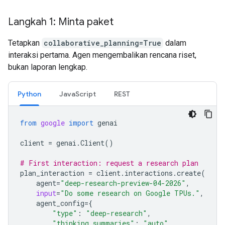
Langkah 1: Minta paket
Tetapkan
collaborative_planning=True
dalam
interaksi pertama. Agen mengembalikan rencana riset,
bukan laporan lengkap.
Python
JavaScript
REST
from
google
import
genai
client
=
genai
.
Client
()
# First interaction: request a research plan
plan_interaction
=
client
.
interactions
.
create
(
agent
=
"deep-research-preview-04-2026"
,
input
=
"Do some research on Google TPUs."
,
agent_config
=
{
"type"
:
"deep-research"
,
"thinking_summaries"
:
"auto"
,