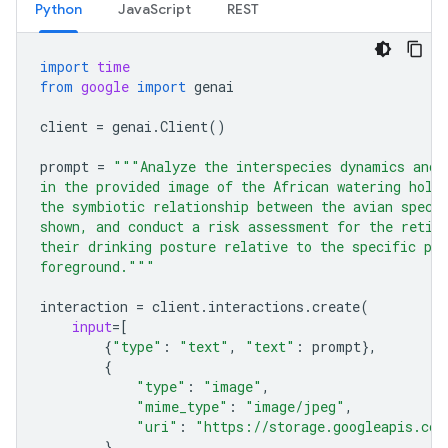
Python
JavaScript
REST
import
time
from
google
import
genai
client
=
genai
.
Client
()
prompt
=
"""Analyze the interspecies dynamics and 
in the provided image of the African watering hole
the symbiotic relationship between the avian speci
shown, and conduct a risk assessment for the retic
their drinking posture relative to the specific pre
foreground."""
interaction
=
client
.
interactions
.
create
(
input
=
[
{
"type"
:
"text"
,
"text"
:
prompt
},
{
"type"
:
"image"
,
"mime_type"
:
"image/jpeg"
,
"uri"
:
"https://storage.googleapis.com
}