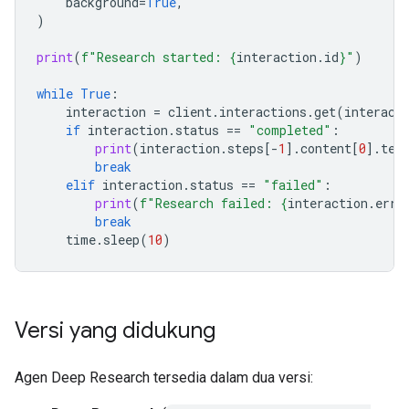
background
=
True
,
)
print
(
f
"Research started: 
{
interaction
.
id
}
"
)
while
True
:
interaction
=
client
.
interactions
.
get
(
interact
if
interaction
.
status
==
"completed"
:
print
(
interaction
.
steps
[
-
1
]
.
content
[
0
]
.
tex
break
elif
interaction
.
status
==
"failed"
:
print
(
f
"Research failed: 
{
interaction
.
erro
break
time
.
sleep
(
10
)
Versi yang didukung
Agen Deep Research tersedia dalam dua versi: