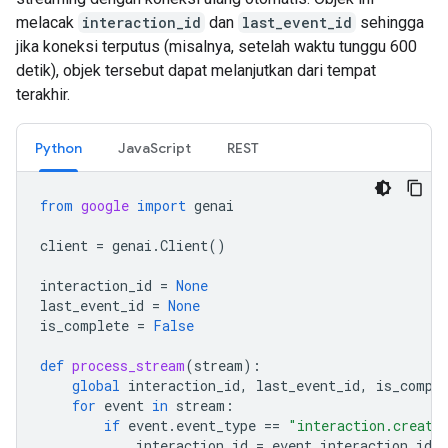
melacak
interaction_id
dan
last_event_id
sehingga
jika koneksi terputus (misalnya, setelah waktu tunggu 600
detik), objek tersebut dapat melanjutkan dari tempat
terakhir.
Python
JavaScript
REST
from
google
import
genai
client
=
genai
.
Client
()
interaction_id
=
None
last_event_id
=
None
is_complete
=
False
def
process_stream
(
stream
):
global
interaction_id
,
last_event_id
,
is_compl
for
event
in
stream
:
if
event
.
event_type
==
"interaction.create
interaction_id
=
event
.
interaction
.
id