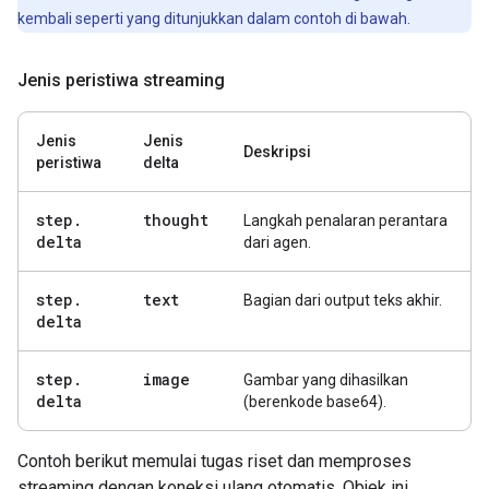
kembali seperti yang ditunjukkan dalam contoh di bawah.
Jenis peristiwa streaming
Jenis
Jenis
Deskripsi
peristiwa
delta
step
.
thought
Langkah penalaran perantara
delta
dari agen.
step
.
text
Bagian dari output teks akhir.
delta
step
.
image
Gambar yang dihasilkan
delta
(berenkode base64).
Contoh berikut memulai tugas riset dan memproses
streaming dengan koneksi ulang otomatis. Objek ini