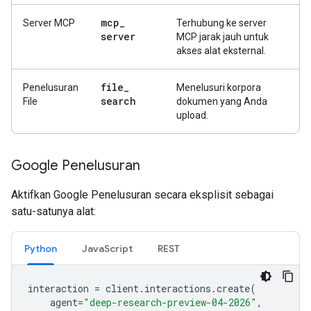
mcp
_
Server MCP
Terhubung ke server
server
MCP jarak jauh untuk
akses alat eksternal.
file
_
Penelusuran
Menelusuri korpora
search
File
dokumen yang Anda
upload.
Google Penelusuran
Aktifkan Google Penelusuran secara eksplisit sebagai
satu-satunya alat:
Python
JavaScript
REST
interaction
=
client
.
interactions
.
create
(
agent
=
"deep-research-preview-04-2026"
,