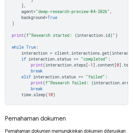
],
agent
=
"deep-research-preview-04-2026"
,
background
=
True
)
print
(
f
"Research started: 
{
interaction
.
id
}
"
)
while
True
:
interaction
=
client
.
interactions
.
get
(
interact
if
interaction
.
status
==
"completed"
:
print
(
interaction
.
steps
[
-
1
]
.
content
[
0
]
.
tex
break
elif
interaction
.
status
==
"failed"
:
print
(
f
"Research failed: 
{
interaction
.
erro
break
time
.
sleep
(
10
)
Pemahaman dokumen
Pemahaman dokumen memungkinkan dokumen diteruskan