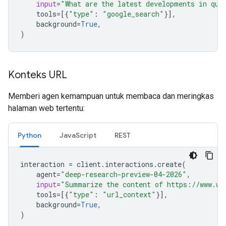
input
=
"What are the latest developments in qua
tools
=
[{
"type"
:
"google_search"
}],
background
=
True
,
)
Konteks URL
Memberi agen kemampuan untuk membaca dan meringkas
halaman web tertentu:
Python
JavaScript
REST
interaction
=
client
.
interactions
.
create
(
agent
=
"deep-research-preview-04-2026"
,
input
=
"Summarize the content of https://www.wi
tools
=
[{
"type"
:
"url_context"
}],
background
=
True
,
)