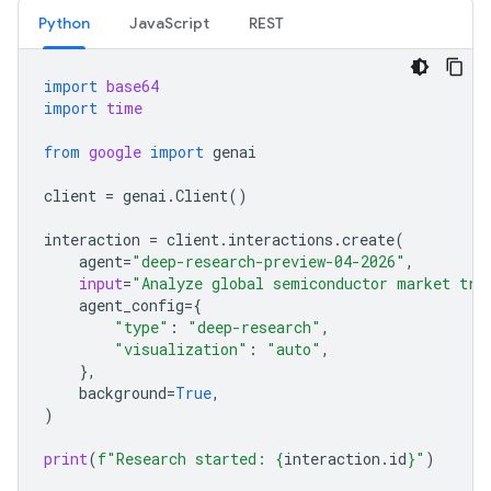
Python
JavaScript
REST
import
base64
import
time
from
google
import
genai
client
=
genai
.
Client
()
interaction
=
client
.
interactions
.
create
(
agent
=
"deep-research-preview-04-2026"
,
input
=
"Analyze global semiconductor market tre
agent_config
=
{
"type"
:
"deep-research"
,
"visualization"
:
"auto"
,
},
background
=
True
,
)
print
(
f
"Research started: 
{
interaction
.
id
}
"
)