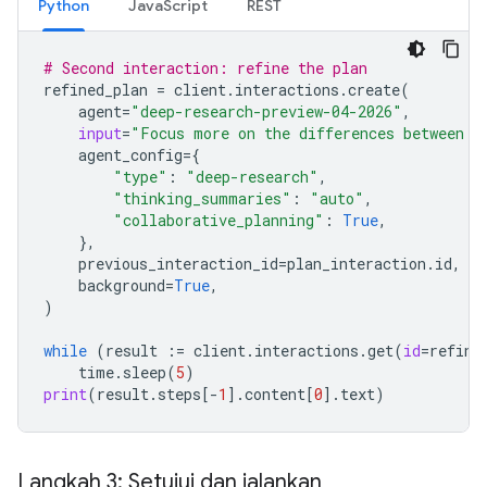
Python
JavaScript
REST
# Second interaction: refine the plan
refined_plan
=
client
.
interactions
.
create
(
agent
=
"deep-research-preview-04-2026"
,
input
=
"Focus more on the differences between G
agent_config
=
{
"type"
:
"deep-research"
,
"thinking_summaries"
:
"auto"
,
"collaborative_planning"
:
True
,
},
previous_interaction_id
=
plan_interaction
.
id
,
background
=
True
,
)
while
(
result
:=
client
.
interactions
.
get
(
id
=
refine
time
.
sleep
(
5
)
print
(
result
.
steps
[
-
1
]
.
content
[
0
]
.
text
)
Langkah 3: Setujui dan jalankan