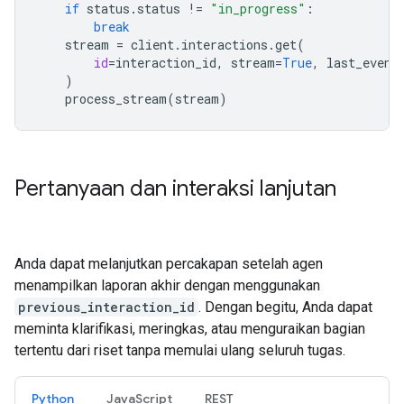
if
status
.
status
!=
"in_progress"
:
break
stream
=
client
.
interactions
.
get
(
id
=
interaction_id
,
stream
=
True
,
last_event
)
process_stream
(
stream
)
Pertanyaan dan interaksi lanjutan
Anda dapat melanjutkan percakapan setelah agen
menampilkan laporan akhir dengan menggunakan
previous_interaction_id
. Dengan begitu, Anda dapat
meminta klarifikasi, meringkas, atau menguraikan bagian
tertentu dari riset tanpa memulai ulang seluruh tugas.
Python
JavaScript
REST