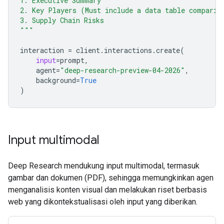
1. Executive Summary
2. Key Players (Must include a data table comparin
3. Supply Chain Risks
"""
interaction
=
client
.
interactions
.
create
(
input
=
prompt
,
agent
=
"deep-research-preview-04-2026"
,
background
=
True
)
Input multimodal
Deep Research mendukung input multimodal, termasuk
gambar dan dokumen (PDF), sehingga memungkinkan agen
menganalisis konten visual dan melakukan riset berbasis
web yang dikontekstualisasi oleh input yang diberikan.