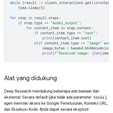
while
(
result
:=
client
.
interactions
.
get
(
id
=
intera
time
.
sleep
(
5
)
for
step
in
result
.
steps
:
if
step
.
type
==
"model_output"
:
for
content_item
in
step
.
content
:
if
content_item
.
type
==
"text"
:
print
(
content_item
.
text
)
elif
content_item
.
type
==
"image"
and
image_bytes
=
base64
.
b64decode
(
con
print
(
f
"Received image: 
{
len
(
image
Alat yang didukung
Deep Research mendukung beberapa alat bawaan dan
eksternal. Secara default (jika tidak ada parameter
tools
),
agen memiliki akses ke Google Penelusuran, Konteks URL,
dan Eksekusi Kode. Anda dapat secara eksplisit