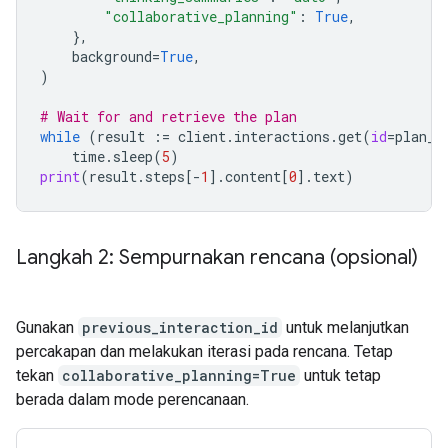
"collaborative_planning"
:
True
,
},
background
=
True
,
)
# Wait for and retrieve the plan
while
(
result
:=
client
.
interactions
.
get
(
id
=
plan_i
time
.
sleep
(
5
)
print
(
result
.
steps
[
-
1
]
.
content
[
0
]
.
text
)
Langkah 2: Sempurnakan rencana (opsional)
Gunakan
previous_interaction_id
untuk melanjutkan
percakapan dan melakukan iterasi pada rencana. Tetap
tekan
collaborative_planning=True
untuk tetap
berada dalam mode perencanaan.