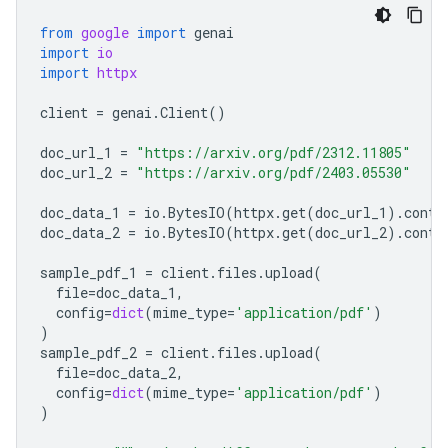
from
google
import
genai
import
io
import
httpx
client
=
genai
.
Client
()
doc_url_1
=
"https://arxiv.org/pdf/2312.11805"
doc_url_2
=
"https://arxiv.org/pdf/2403.05530"
doc_data_1
=
io
.
BytesIO
(
httpx
.
get
(
doc_url_1
)
.
conte
doc_data_2
=
io
.
BytesIO
(
httpx
.
get
(
doc_url_2
)
.
conte
sample_pdf_1
=
client
.
files
.
upload
(
file
=
doc_data_1
,
config
=
dict
(
mime_type
=
'application/pdf'
)
)
sample_pdf_2
=
client
.
files
.
upload
(
file
=
doc_data_2
,
config
=
dict
(
mime_type
=
'application/pdf'
)
)