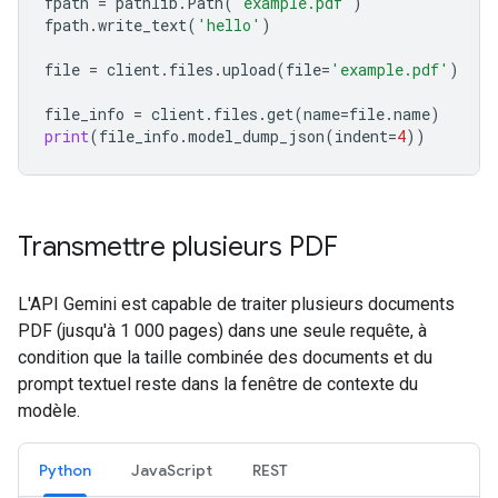
fpath
=
pathlib
.
Path
(
'example.pdf'
)
fpath
.
write_text
(
'hello'
)
file
=
client
.
files
.
upload
(
file
=
'example.pdf'
)
file_info
=
client
.
files
.
get
(
name
=
file
.
name
)
print
(
file_info
.
model_dump_json
(
indent
=
4
))
Transmettre plusieurs PDF
L'API Gemini est capable de traiter plusieurs documents
PDF (jusqu'à 1 000 pages) dans une seule requête, à
condition que la taille combinée des documents et du
prompt textuel reste dans la fenêtre de contexte du
modèle.
Python
JavaScript
REST