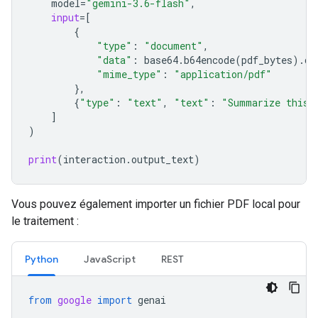
model
=
"gemini-3.6-flash"
,
input
=
[
{
"type"
:
"document"
,
"data"
:
base64
.
b64encode
(
pdf_bytes
)
.
de
"mime_type"
:
"application/pdf"
},
{
"type"
:
"text"
,
"text"
:
"Summarize this 
]
)
print
(
interaction
.
output_text
)
Vous pouvez également importer un fichier PDF local pour
le traitement :
Python
JavaScript
REST
from
google
import
genai