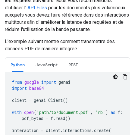
les requêtes suivantes. Nous vous recommandons
d'utiliser l'
API Files
pour les documents plus volumineux
auxquels vous devez faire référence dans des interactions
multitours afin d' améliorer la latence des requêtes et de
réduire l'utilisation de la bande passante.
L'exemple suivant montre comment transmettre des
données PDF de manière intégrée :
Python
JavaScript
REST
from
google
import
genai
import
base64
client
=
genai
.
Client
()
with
open
(
'path/to/document.pdf'
,
'rb'
)
as
f
:
pdf_bytes
=
f
.
read
()
interaction
=
client
.
interactions
.
create
(