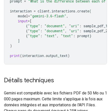
prompt
=
"What is the difference between each of t
interaction
=
client
.
interactions
.
create
(
model
=
"gemini-3.6-flash"
,
input
=
[
{
"type"
:
"document"
,
"uri"
:
sample_pdf_1
.
{
"type"
:
"document"
,
"uri"
:
sample_pdf_2
.
{
"type"
:
"text"
,
"text"
:
prompt
}
]
)
print
(
interaction
.
output_text
)
Détails techniques
Gemini est compatible avec les fichiers PDF de 50 Mo ou 1
000 pages maximum. Cette limite s'applique à la fois aux
données intégrées et aux importations de l'API Files.
Chaque page de document équivaut à 258 jetons.