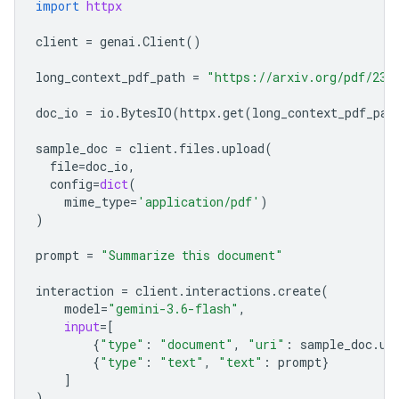
import
httpx
client
=
genai
.
Client
()
long_context_pdf_path
=
"https://arxiv.org/pdf/231
doc_io
=
io
.
BytesIO
(
httpx
.
get
(
long_context_pdf_pat
sample_doc
=
client
.
files
.
upload
(
file
=
doc_io
,
config
=
dict
(
mime_type
=
'application/pdf'
)
)
prompt
=
"Summarize this document"
interaction
=
client
.
interactions
.
create
(
model
=
"gemini-3.6-flash"
,
input
=
[
{
"type"
:
"document"
,
"uri"
:
sample_doc
.
ur
{
"type"
:
"text"
,
"text"
:
prompt
}
]
)