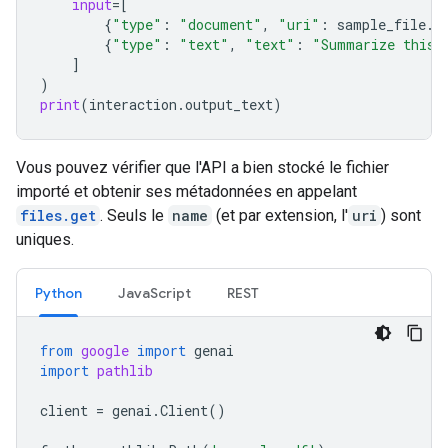
input
=
[
{
"type"
:
"document"
,
"uri"
:
sample_file
.
u
{
"type"
:
"text"
,
"text"
:
"Summarize this 
]
)
print
(
interaction
.
output_text
)
Vous pouvez vérifier que l'API a bien stocké le fichier
importé et obtenir ses métadonnées en appelant
files.get
. Seuls le
name
(et par extension, l'
uri
) sont
uniques.
Python
JavaScript
REST
from
google
import
genai
import
pathlib
client
=
genai
.
Client
()