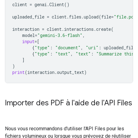
client
=
genai
.
Client
()
uploaded_file
=
client
.
files
.
upload
(
file
=
"file.pdf
interaction
=
client
.
interactions
.
create
(
model
=
"gemini-3.6-flash"
,
input
=
[
{
"type"
:
"document"
,
"uri"
:
uploaded_file
{
"type"
:
"text"
,
"text"
:
"Summarize this 
]
)
print
(
interaction
.
output_text
)
Importer des PDF à l'aide de l'API Files
Nous vous recommandons d'utiliser l'API Files pour les
fichiers volumineux ou lorsque vous prévoyez de réutiliser