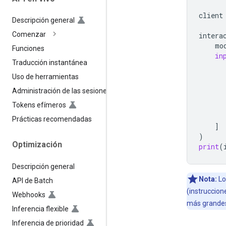
client
Descripción general
Comenzar
intera
mo
Funciones
in
Traducción instantánea
Uso de herramientas
Administración de las sesiones
Tokens efímeros
Prácticas recomendadas
]
)
Optimización
print
(
Descripción general
Nota:
Lo
API de Batch
(instruccion
Webhooks
más grande
Inferencia flexible
Inferencia de prioridad