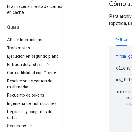
Cómo sub
El almacenamiento de contexto
en caché
Para archi
repetida, u
Guías
Python
API de Interactions
Transmisión
from
g
Ejecución en segundo plano
Entrada del archivo
client
Compatibilidad con Open
AI
my_fil
Resolución de contenido
multimedia
intera
Recuento de tokens
mo
in
Ingeniería de instrucciones
Registros y conjuntos de
datos
Seguridad