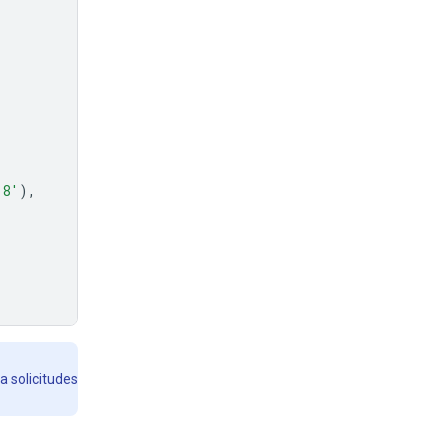
-8'
),
a solicitudes