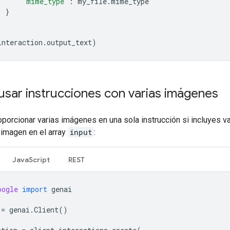
"mime_type"
:
my_file
.
mime_type
}
interaction
.
output_text
)
sar instrucciones con varias imágenes
porcionar varias imágenes en una sola instrucción si incluyes v
 imagen en el array
input
:
JavaScript
REST
oogle
import
genai
=
genai
.
Client
()