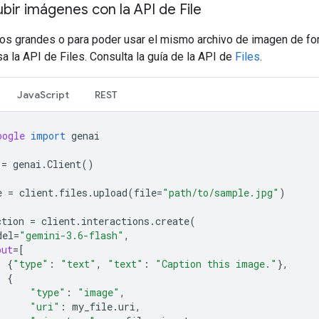
ir imágenes con la API de File
vos grandes o para poder usar el mismo archivo de imagen de f
sa la API de Files. Consulta la guía de la API de
Files
.
JavaScript
REST
oogle
import
genai
=
genai
.
Client
()
e
=
client
.
files
.
upload
(
file
=
"path/to/sample.jpg"
)
ction
=
client
.
interactions
.
create
(
del
=
"gemini-3.6-flash"
,
put
=
[
{
"type"
:
"text"
,
"text"
:
"Caption this image."
},
{
"type"
:
"image"
,
"uri"
:
my_file
.
uri
,