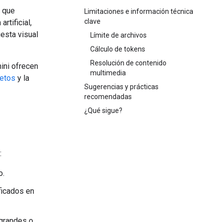
o que
Limitaciones e información técnica
clave
rtificial,
uesta visual
Límite de archivos
Cálculo de tokens
Resolución de contenido
ini ofrecen
multimedia
jetos
y la
Sugerencias y prácticas
recomendadas
¿Qué sigue?
:
o.
ficados en
 grandes o