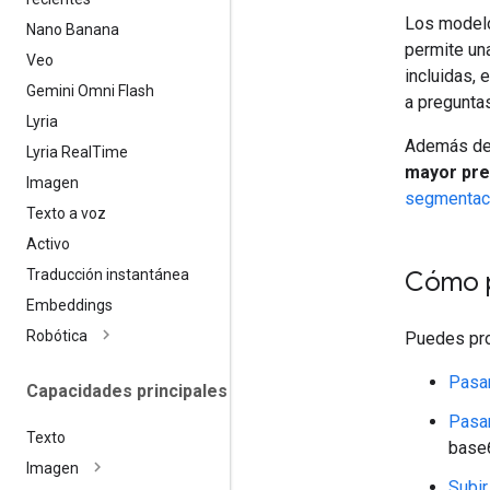
Los modelo
Nano Banana
permite un
Veo
incluidas, 
Gemini Omni Flash
a pregunta
Lyria
Además de 
Lyria Real
Time
mayor pre
Imagen
segmentac
Texto a voz
Activo
Traducción instantánea
Cómo p
Embeddings
Robótica
Puedes pro
Pasar
Capacidades principales
Pasar
Texto
base
Imagen
Subir