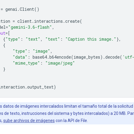
=
genai
.
Client
()
ction
=
client
.
interactions
.
create
(
del
=
"gemini-3.6-flash"
,
put
=
[
{
"type"
:
"text"
,
"text"
:
"Caption this image."
},
{
"type"
:
"image"
,
"data"
:
base64
.
b64encode
(
image_bytes
)
.
decode
(
'utf
"mime_type"
:
"image/jpeg"
}
interaction
.
output_text
)
s datos de imágenes intercalados limitan el tamaño total de la solicitud
es de texto, instrucciones del sistema y bytes intercalados) a 20 MB. Par
s,
sube archivos de imágenes
con la API de File.