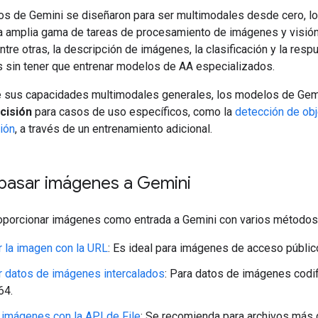
s de Gemini se diseñaron para ser multimodales desde cero, l
a amplia gama de tareas de procesamiento de imágenes y visión a
entre otras, la descripción de imágenes, la clasificación y la resp
s sin tener que entrenar modelos de AA especializados.
sus capacidades multimodales generales, los modelos de Gem
cisión
para casos de uso específicos, como la
detección de ob
ión
, a través de un entrenamiento adicional.
asar imágenes a Gemini
porcionar imágenes como entrada a Gemini con varios métodos
 la imagen con la URL
: Es ideal para imágenes de acceso públic
 datos de imágenes intercalados
: Para datos de imágenes codi
64.
 imágenes con la API de File
: Se recomienda para archivos más