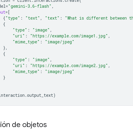
ction
=
client
.
interactions
.
create
(
del
=
"gemini-3.6-flash"
,
put
=
[
{
"type"
:
"text"
,
"text"
:
"What is different between t
{
"type"
:
"image"
,
"uri"
:
"https://example.com/image1.jpg"
,
"mime_type"
:
"image/jpeg"
},
{
"type"
:
"image"
,
"uri"
:
"https://example.com/image2.jpg"
,
"mime_type"
:
"image/jpeg"
}
interaction
.
output_text
)
ión de objetos