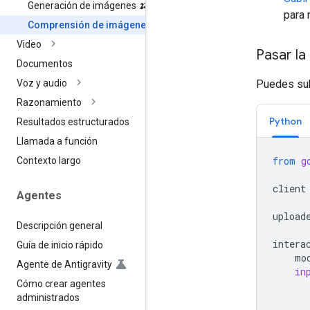
Generación de imágenes 🍌
para 
Comprensión de imágenes
Video
Pasar la
Documentos
Puedes sub
Voz y audio
Razonamiento
Python
Resultados estructurados
Llamada a función
from
g
Contexto largo
client
Agentes
upload
Descripción general
intera
Guía de inicio rápido
mo
Agente de Antigravity
in
Cómo crear agentes
administrados