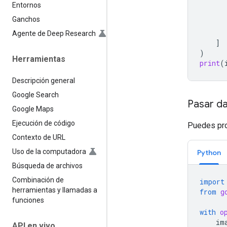
Entornos
Ganchos
Agente de Deep Research
]
)
Herramientas
print
(
Descripción general
Google Search
Pasar d
Google Maps
Ejecución de código
Puedes pro
Contexto de URL
Uso de la computadora
Python
Búsqueda de archivos
Combinación de
import
herramientas y llamadas a
from
g
funciones
with
o
im
API en vivo