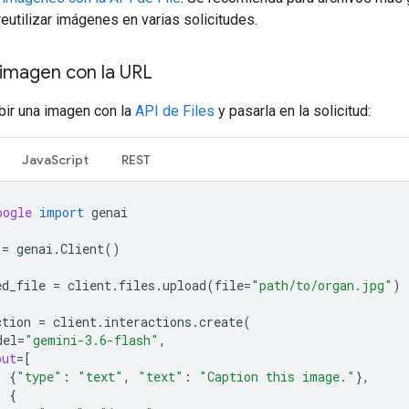
reutilizar imágenes en varias solicitudes.
 imagen con la URL
ir una imagen con la
API de Files
y pasarla en la solicitud:
JavaScript
REST
oogle
import
genai
=
genai
.
Client
()
ed_file
=
client
.
files
.
upload
(
file
=
"path/to/organ.jpg"
)
ction
=
client
.
interactions
.
create
(
del
=
"gemini-3.6-flash"
,
put
=
[
{
"type"
:
"text"
,
"text"
:
"Caption this image."
},
{