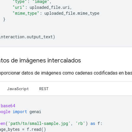
"type"
:
"image"
,
"uri"
:
uploaded_file
.
uri
,
"mime_type"
:
uploaded_file
.
mime_type
}
interaction
.
output_text
)
atos de imágenes intercalados
porcionar datos de imágenes como cadenas codificadas en ba
JavaScript
REST
base64
oogle
import
genai
pen
(
'path/to/small-sample.jpg'
,
'rb'
)
as
f
:
age_bytes
=
f
.
read
()