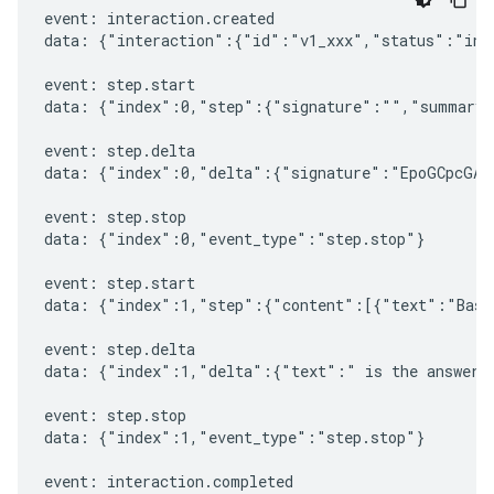
event: interaction.created

data: {"interaction":{"id":"v1_xxx","status":"in_
event: step.start

data: {"index":0,"step":{"signature":"","summary"
event: step.delta

data: {"index":0,"delta":{"signature":"EpoGCpcGAXL
event: step.stop

data: {"index":0,"event_type":"step.stop"}

event: step.start

data: {"index":1,"step":{"content":[{"text":"Based
event: step.delta

data: {"index":1,"delta":{"text":" is the answer t
event: step.stop

data: {"index":1,"event_type":"step.stop"}

event: interaction.completed
