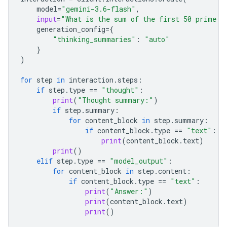
model
=
"gemini-3.6-flash"
,
input
=
"What is the sum of the first 50 prime n
generation_config
=
{
"thinking_summaries"
:
"auto"
}
)
for
step
in
interaction
.
steps
:
if
step
.
type
==
"thought"
:
print
(
"Thought summary:"
)
if
step
.
summary
:
for
content_block
in
step
.
summary
:
if
content_block
.
type
==
"text"
:
print
(
content_block
.
text
)
print
()
elif
step
.
type
==
"model_output"
:
for
content_block
in
step
.
content
:
if
content_block
.
type
==
"text"
:
print
(
"Answer:"
)
print
(
content_block
.
text
)
print
()