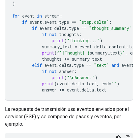
)
for
event
in
stream
:
if
event
.
event_type
==
"step.delta"
:
if
event
.
delta
.
type
==
"thought_summary"
:
if
not
thoughts
:
print
(
"Thinking..."
)
summary_text
=
event
.
delta
.
content
.
tex
print
(
f
"[Thought] 
{
summary_text
}
"
,
end
thoughts
+=
summary_text
elif
event
.
delta
.
type
==
"text"
and
event
.
if
not
answer
:
print
(
"
\n
Answer:"
)
print
(
event
.
delta
.
text
,
end
=
""
)
answer
+=
event
.
delta
.
text
La respuesta de transmisión usa eventos enviados por el
servidor (SSE) y se compone de pasos y eventos, por
ejemplo: