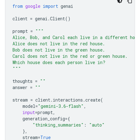
from
google
import
genai
client
=
genai
.
Client
()
prompt
=
"""
Alice, Bob, and Carol each live in a different hou
Alice does not live in the red house.
Bob does not live in the green house.
Carol does not live in the red or green house.
Which house does each person live in?
"""
thoughts
=
""
answer
=
""
stream
=
client
.
interactions
.
create
(
model
=
"gemini-3.6-flash"
,
input
=
prompt
,
generation_config
=
{
"thinking_summaries"
:
"auto"
},
stream
=
True