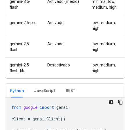
gemini-3.5-
Activado (medio)
minimal, low,
flash
medium, high
gemini-2.5-pro
Activado
low, medium,
high
gemini-2.5-
Activado
low, medium,
flash
high
gemini-2.5-
Desactivado
low, medium,
flash-lite
high
Python
JavaScript
REST
from
google
import
genai
client
=
genai
.
Client
()