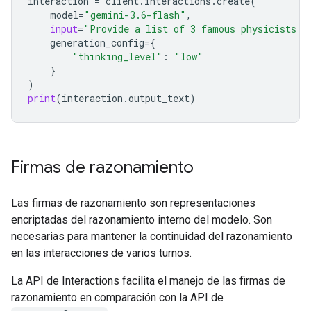
interaction
=
client
.
interactions
.
create
(
model
=
"gemini-3.6-flash"
,
input
=
"Provide a list of 3 famous physicists a
generation_config
=
{
"thinking_level"
:
"low"
}
)
print
(
interaction
.
output_text
)
Firmas de razonamiento
Las firmas de razonamiento son representaciones
encriptadas del razonamiento interno del modelo. Son
necesarias para mantener la continuidad del razonamiento
en las interacciones de varios turnos.
La API de Interactions facilita el manejo de las firmas de
razonamiento en comparación con la API de