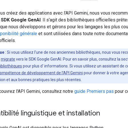
us créez des applications avec l'API Gemini, nous vous recom
e
SDK Google GenAI
. Il s'agit des bibliothèques officielles prête
 que nous développons et gérons pour les langages les plus cour
ponibilité générale
et sont utilisées dans toute notre documenta
ficiels.
ue
: Si vous utilisez l'une de nos anciennes bibliothèques, nous vous 
e
migrate
vers le SDK Google GenAI. Pour en savoir plus, consultez la sec
ibliothèques
pour plus d' informations. Si vous utilisez un assistant de 
ompétence de développement de l'API Gemini
pour donner à votre agen
n et aux bonnes pratiques les plus récentes.
couvrez l'API Gemini, consultez notre
guide Premiers pas
pour c
bilité linguistique et installation
gle GenAI est disponible pour les langages Python,