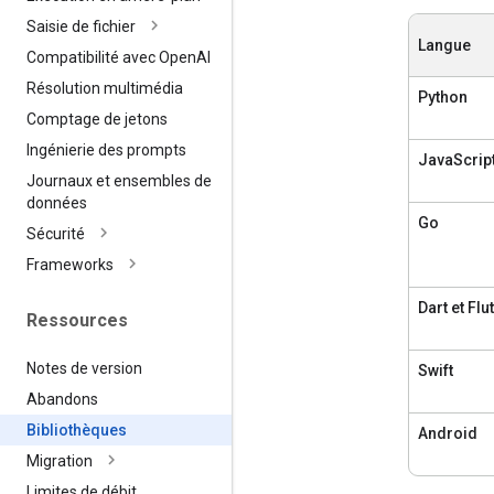
Saisie de fichier
Langue
Compatibilité avec Open
AI
Résolution multimédia
Python
Comptage de jetons
Ingénierie des prompts
JavaScrip
Journaux et ensembles de
données
Go
Sécurité
Frameworks
Dart et Flu
Ressources
Notes de version
Swift
Abandons
Bibliothèques
Android
Migration
Limites de débit