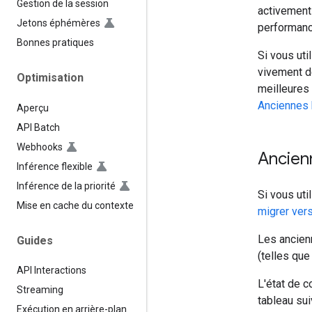
Gestion de la session
activement 
Jetons éphémères
performanc
Bonnes pratiques
Si vous ut
vivement de
Optimisation
meilleures
Anciennes 
Aperçu
API Batch
Webhooks
Ancien
Inférence flexible
Inférence de la priorité
Si vous ut
Mise en cache du contexte
migrer ver
Les ancien
Guides
(telles qu
API Interactions
L'état de 
Streaming
tableau sui
Exécution en arrière-plan