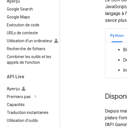
Aperçu
JavaScript/
Google Search
langage à 
Google Maps
savoir plus 
Exécution de code
URLs de contexte
Python
Utilisation d'un ordinateur
Recherche de fichiers
B
Combiner les outils et les
D
appels de fonction
In
API Live
Aperçu
Disponi
Premiers pas
Capacités
Depuis mai
Traduction instantanée
plates-for
Utilisation d'outils
l'API Gemin