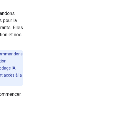
mandons
s pour la
ants. Elles
tion et nos
recommandons
tion
codage IA,
t accès à la
ommencer.