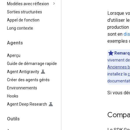
Modèles avec réflexion
Sorties structurées
Lorsque vo
d'utiliser l
Appel de fonction
production
Long contexte
sont en
dis
exemples of
Agents
Remarq
Aperçu
vivement d
Guide de démarrage rapide
Anciennes b
Agent Antigravity
installez la
c
Créer des agents gérés
documentatio
Environnements
Si vous dé
Hooks
Agent Deep Research
Compati
Outils
Le SDK Goo