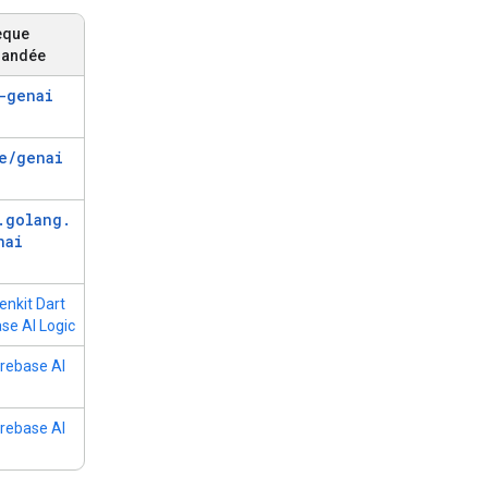
èque
andée
-genai
e
/
genai
.
golang
.
nai
enkit Dart
ase AI Logic
irebase AI
irebase AI