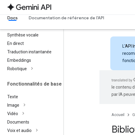
Gemini Omni Flash
Lyria 3
Docs
Documentation de référence de l'API
Lyria RealTime
Imagen
Synthèse vocale
En direct
L'
API I
Traduction instantanée
recomm
Embeddings
foncti
Robotique
Fonctionnalités de base
le contenu d
par IA peuve
Texte
Image
Vidéo
Accueil
G
Documents
Bibli
Voix et audio