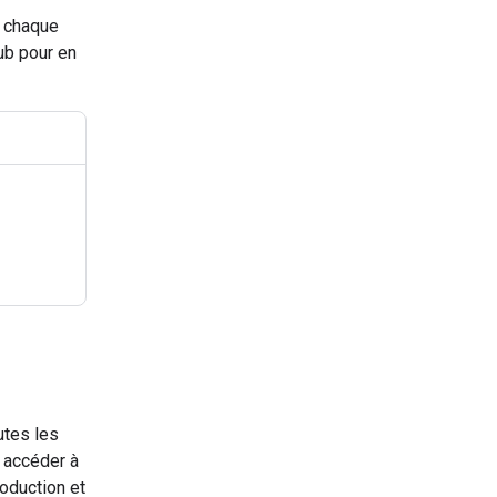
e chaque
ub pour en
utes les
 accéder à
roduction et