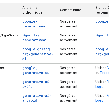
Ancienne
Biblioth
Compatibilité
bibliothèque
recomm
google-
google
Non gérée
generativeai
activement
@google
/
@googl
t/TypeScript
Non gérée
generativeai
activement
google
.
golang
.
google
Non gérée
org
/
generative-
org
/
ge
activement
ai
google
_
tter
Non gérée
Utiliser
G
generative
_
ai
activement
ou
Fireb
generative-ai-
Non gérée
Utiliser
F
swift
activement
Logic
generative-ai-
Non gérée
Utiliser
F
android
activement
Logic