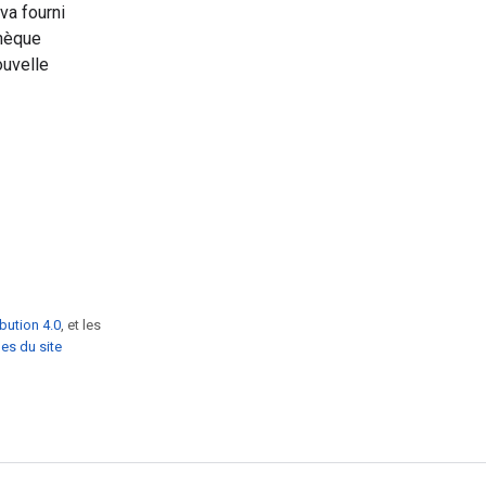
ava fourni
thèque
ouvelle
bution 4.0
, et les
es du site