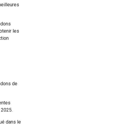
meilleures
ndons
btenir les
ction
ndons de
entes
 2025.
ué dans le