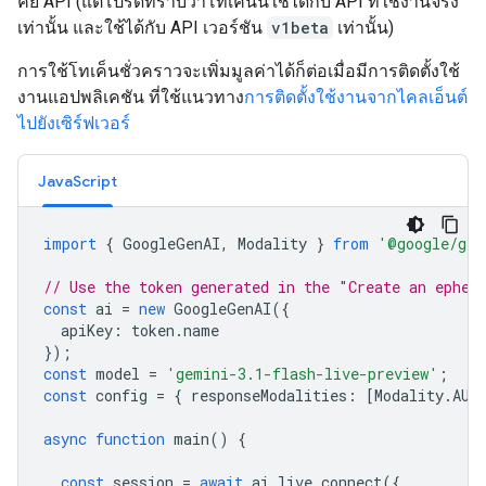
คีย์ API (แต่โปรดทราบว่าโทเค็นนี้ใช้ได้กับ API ที่ใช้งานจริง
เท่านั้น และใช้ได้กับ API เวอร์ชัน
v1beta
เท่านั้น)
การใช้โทเค็นชั่วคราวจะเพิ่มมูลค่าได้ก็ต่อเมื่อมีการติดตั้งใช้
งานแอปพลิเคชัน ที่ใช้แนวทาง
การติดตั้งใช้งานจากไคลเอ็นต์
ไปยังเซิร์ฟเวอร์
JavaScript
import
{
GoogleGenAI
,
Modality
}
from
'@google/gen
// Use the token generated in the "Create an ephem
const
ai
=
new
GoogleGenAI
({
apiKey
:
token
.
name
});
const
model
=
'gemini-3.1-flash-live-preview'
;
const
config
=
{
responseModalities
:
[
Modality
.
AUD
async
function
main
()
{
const
session
=
await
ai
.
live
.
connect
({