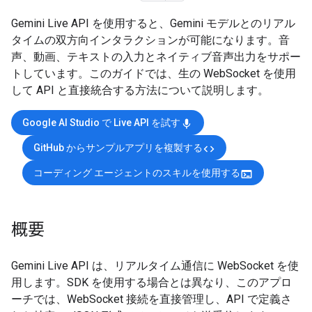
Gemini Live API を使用すると、Gemini モデルとのリアル
タイムの双方向インタラクションが可能になります。音
声、動画、テキストの入力とネイティブ音声出力をサポー
トしています。このガイドでは、生の WebSocket を使用
して API と直接統合する方法について説明します。
Google AI Studio で Live API を試す
mic
GitHub からサンプルアプリを複製する
code
コーディング エージェントのスキルを使用する
terminal
概要
Gemini Live API は、リアルタイム通信に WebSocket を使
用します。SDK を使用する場合とは異なり、このアプロ
ーチでは、WebSocket 接続を直接管理し、API で定義さ