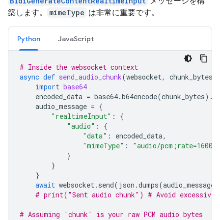
BidiGenerateContentRealtimeInput
メッセージを構
築します。
mimeType
は非常に重要です。
Python
JavaScript
# Inside the websocket context
async
def
send_audio_chunk
(
websocket
,
chunk_bytes
)
import
base64
encoded_data
=
base64
.
b64encode
(
chunk_bytes
)
.
d
audio_message
=
{
"realtimeInput"
:
{
"audio"
:
{
"data"
:
encoded_data
,
"mimeType"
:
"audio/pcm;rate=16000
}
}
}
await
websocket
.
send
(
json
.
dumps
(
audio_message
)
# print("Sent audio chunk") # Avoid excessive 
# Assuming 'chunk' is your raw PCM audio bytes