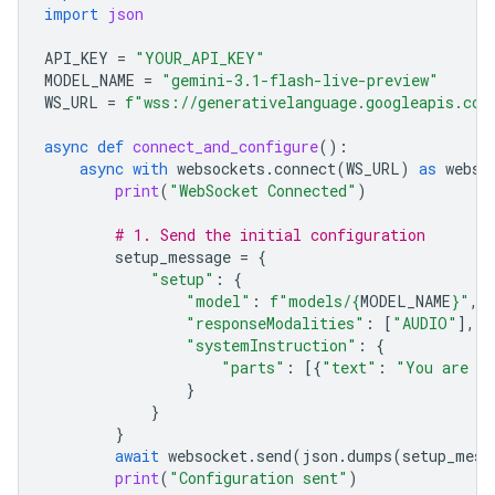
import
json
API_KEY
=
"YOUR_API_KEY"
MODEL_NAME
=
"gemini-3.1-flash-live-preview"
WS_URL
=
f
"wss://generativelanguage.googleapis.com
async
def
connect_and_configure
():
async
with
websockets
.
connect
(
WS_URL
)
as
webso
print
(
"WebSocket Connected"
)
# 1. Send the initial configuration
setup_message
=
{
"setup"
:
{
"model"
:
f
"models/
{
MODEL_NAME
}
"
,
"responseModalities"
:
[
"AUDIO"
],
"systemInstruction"
:
{
"parts"
:
[{
"text"
:
"You are a 
}
}
}
await
websocket
.
send
(
json
.
dumps
(
setup_mess
print
(
"Configuration sent"
)