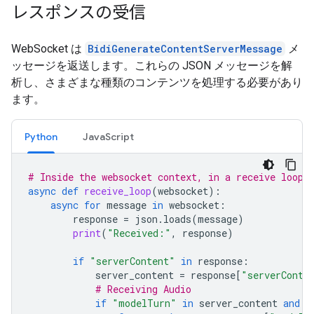
レスポンスの受信
WebSocket は
BidiGenerateContentServerMessage
メ
ッセージを返送します。これらの JSON メッセージを解
析し、さまざまな種類のコンテンツを処理する必要があり
ます。
Python
JavaScript
# Inside the websocket context, in a receive loop
async
def
receive_loop
(
websocket
):
async
for
message
in
websocket
:
response
=
json
.
loads
(
message
)
print
(
"Received:"
,
response
)
if
"serverContent"
in
response
:
server_content
=
response
[
"serverConte
# Receiving Audio
if
"modelTurn"
in
server_content
and
"