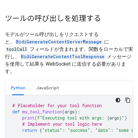
ツールの呼び出しを処理する
モデルがツール呼び出しをリクエストする
と、
BidiGenerateContentServerMessage
に
toolCall
フィールドが含まれます。関数をローカルで実
行し、
BidiGenerateContentToolResponse
メッセージ
を使用して結果を WebSocket に送信する必要がありま
す。
Python
JavaScript
# Placeholder for your tool function
def
my_tool_function
(
args
):
print
(
f
"Executing tool with args: 
{
args
}
"
)
# Implement your tool logic here
return
{
"status"
:
"success"
,
"data"
:
"some re