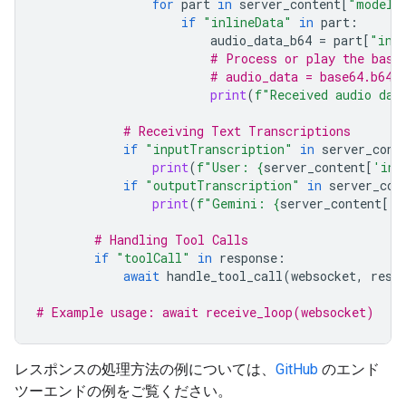
for
part
in
server_content
[
"modelT
if
"inlineData"
in
part
:
audio_data_b64
=
part
[
"inl
# Process or play the base
# audio_data = base64.b64d
print
(
f
"Received audio dat
# Receiving Text Transcriptions
if
"inputTranscription"
in
server_cont
print
(
f
"User: 
{
server_content
[
'inp
if
"outputTranscription"
in
server_con
print
(
f
"Gemini: 
{
server_content
[
'o
# Handling Tool Calls
if
"toolCall"
in
response
:
await
handle_tool_call
(
websocket
,
resp
# Example usage: await receive_loop(websocket)
レスポンスの処理方法の例については、
GitHub
のエンド
ツーエンドの例をご覧ください。