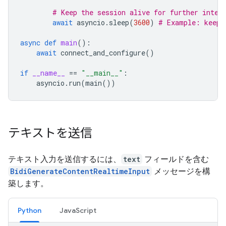
# Keep the session alive for further inter
await
asyncio
.
sleep
(
3600
)
# Example: keep 
async
def
main
():
await
connect_and_configure
()
if
__name__
==
"__main__"
:
asyncio
.
run
(
main
())
テキストを送信
テキスト入力を送信するには、
text
フィールドを含む
BidiGenerateContentRealtimeInput
メッセージを構
築します。
Python
JavaScript