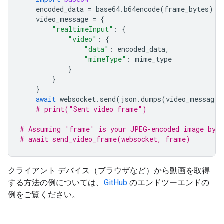
encoded_data
=
base64
.
b64encode
(
frame_bytes
)
.
d
video_message
=
{
"realtimeInput"
:
{
"video"
:
{
"data"
:
encoded_data
,
"mimeType"
:
mime_type
}
}
}
await
websocket
.
send
(
json
.
dumps
(
video_message
)
# print("Sent video frame")
# Assuming 'frame' is your JPEG-encoded image byte
# await send_video_frame(websocket, frame)
クライアント デバイス（ブラウザなど）から動画を取得
する方法の例については、
GitHub
のエンドツーエンドの
例をご覧ください。