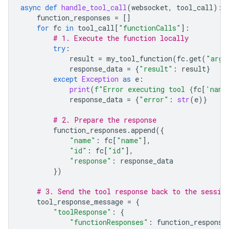
async
def
handle_tool_call
(
websocket
,
tool_call
):
function_responses
=
[]
for
fc
in
tool_call
[
"functionCalls"
]:
# 1. Execute the function locally
try
:
result
=
my_tool_function
(
fc
.
get
(
"args
response_data
=
{
"result"
:
result
}
except
Exception
as
e
:
print
(
f
"Error executing tool 
{
fc
[
'name
response_data
=
{
"error"
:
str
(
e
)}
# 2. Prepare the response
function_responses
.
append
({
"name"
:
fc
[
"name"
],
"id"
:
fc
[
"id"
],
"response"
:
response_data
})
# 3. Send the tool response back to the sessio
tool_response_message
=
{
"toolResponse"
:
{
"functionResponses"
:
function_response