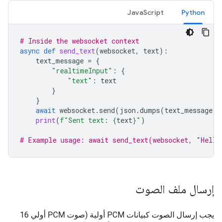
JavaScript
Python
# Inside the websocket context
async
def
send_text
(
websocket
,
text
):
text_message
=
{
"realtimeInput"
:
{
"text"
:
text
}
}
await
websocket
.
send
(
json
.
dumps
(
text_message
))
print
(
f
"Sent text: 
{
text
}
"
)
# Example usage: await send_text(websocket, "Hello
إرسال ملف الصوت
يجب إرسال الصوت كبيانات PCM أولية (صوت PCM أولي 16