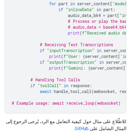
for
part
in
server_content
[
"modelT
if
"inlineData"
in
part
:
audio_data_b64
=
part
[
"inl
# Process or play the base
# audio_data = base64.b64d
print
(
f
"Received audio dat
# Receiving Text Transcriptions
if
"inputTranscription"
in
server_cont
print
(
f
"User: 
{
server_content
[
'inp
if
"outputTranscription"
in
server_con
print
(
f
"Gemini: 
{
server_content
[
'o
# Handling Tool Calls
if
"toolCall"
in
response
:
await
handle_tool_call
(
websocket
,
resp
# Example usage: await receive_loop(websocket)
للاطّلاع على مثال حول كيفية التعامل مع الرد، يُرجى الرجوع إلى
المثال الشامل على
GitHub
.