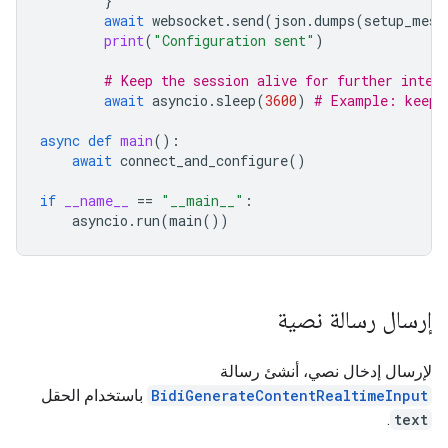
}
await
websocket
.
send
(
json
.
dumps
(
setup_mess
print
(
"Configuration sent"
)
# Keep the session alive for further inter
await
asyncio
.
sleep
(
3600
)
# Example: keep 
async
def
main
():
await
connect_and_configure
()
if
__name__
==
"__main__"
:
asyncio
.
run
(
main
())
إرسال رسالة نصية
لإرسال إدخال نصي، أنشئ رسالة
BidiGenerateContentRealtimeInput
باستخدام الحقل
.
text