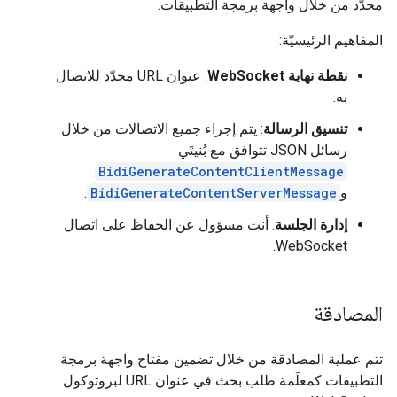
محدّد من خلال واجهة برمجة التطبيقات.
المفاهيم الرئيسيّة:
نقطة نهاية WebSocket
: عنوان URL محدّد للاتصال
به.
تنسيق الرسالة
: يتم إجراء جميع الاتصالات من خلال
رسائل JSON تتوافق مع بُنيتَي
BidiGenerateContentClientMessage
و
BidiGenerateContentServerMessage
.
إدارة الجلسة
: أنت مسؤول عن الحفاظ على اتصال
WebSocket.
المصادقة
تتم عملية المصادقة من خلال تضمين مفتاح واجهة برمجة
التطبيقات كمعلَمة طلب بحث في عنوان URL لبروتوكول