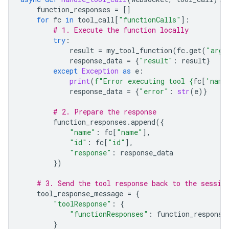
function_responses
=
[]
for
fc
in
tool_call
[
"functionCalls"
]:
# 1. Execute the function locally
try
:
result
=
my_tool_function
(
fc
.
get
(
"args
response_data
=
{
"result"
:
result
}
except
Exception
as
e
:
print
(
f
"Error executing tool 
{
fc
[
'name
response_data
=
{
"error"
:
str
(
e
)}
# 2. Prepare the response
function_responses
.
append
({
"name"
:
fc
[
"name"
],
"id"
:
fc
[
"id"
],
"response"
:
response_data
})
# 3. Send the tool response back to the sessio
tool_response_message
=
{
"toolResponse"
:
{
"functionResponses"
:
function_response
}