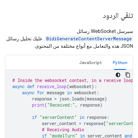
تلقّي الردود
سيرسل WebSocket رسائل
BidiGenerateContentServerMessage
. عليك تحليل رسائل
JSON هذه والتعامل مع أنواع مختلفة من المحتوى.
JavaScript
Python
# Inside the websocket context, in a receive loop
async
def
receive_loop
(
websocket
):
async
for
message
in
websocket
:
response
=
json
.
loads
(
message
)
print
(
"Received:"
,
response
)
if
"serverContent"
in
response
:
server_content
=
response
[
"serverConte
# Receiving Audio
if
"modelTurn"
in
server_content
and
"