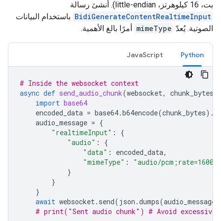
بت، 16 كيلوهرتز، little-endian). أنشئ رسالة
BidiGenerateContentRealtimeInput
باستخدام البيانات
الصوتية. يُعدّ
mimeType
أمرًا بالغ الأهمية.
JavaScript
Python
# Inside the websocket context
async
def
send_audio_chunk
(
websocket
,
chunk_bytes
)
import
base64
encoded_data
=
base64
.
b64encode
(
chunk_bytes
)
.
d
audio_message
=
{
"realtimeInput"
:
{
"audio"
:
{
"data"
:
encoded_data
,
"mimeType"
:
"audio/pcm;rate=16000
}
}
}
await
websocket
.
send
(
json
.
dumps
(
audio_message
)
# print("Sent audio chunk") # Avoid excessive 