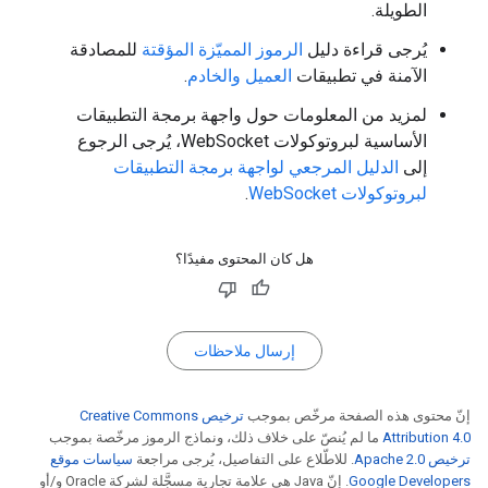
الطويلة.
يُرجى قراءة دليل
الرموز المميّزة المؤقتة
للمصادقة
الآمنة في تطبيقات
العميل والخادم
.
لمزيد من المعلومات حول واجهة برمجة التطبيقات
الأساسية لبروتوكولات WebSocket، يُرجى الرجوع
إلى
الدليل المرجعي لواجهة برمجة التطبيقات
لبروتوكولات WebSocket
.
هل كان المحتوى مفيدًا؟
إرسال ملاحظات
إنّ محتوى هذه الصفحة مرخّص بموجب
ترخيص Creative Commons
Attribution 4.0‏
ما لم يُنصّ على خلاف ذلك، ونماذج الرموز مرخّصة بموجب
ترخيص Apache 2.0‏
. للاطّلاع على التفاصيل، يُرجى مراجعة
سياسات موقع
Google Developers‏
. إنّ Java هي علامة تجارية مسجَّلة لشركة Oracle و/أو