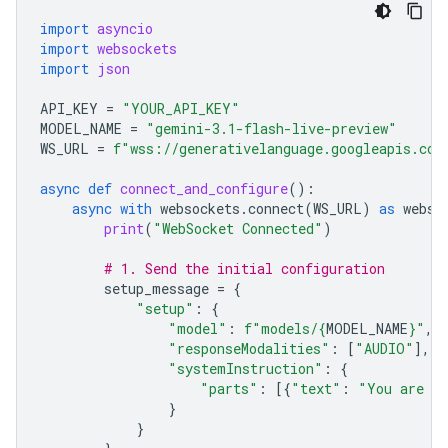
import
asyncio
import
websockets
import
json
API_KEY
=
"YOUR_API_KEY"
MODEL_NAME
=
"gemini-3.1-flash-live-preview"
WS_URL
=
f
"wss://generativelanguage.googleapis.com
async
def
connect_and_configure
():
async
with
websockets
.
connect
(
WS_URL
)
as
webso
print
(
"WebSocket Connected"
)
# 1. Send the initial configuration
setup_message
=
{
"setup"
:
{
"model"
:
f
"models/
{
MODEL_NAME
}
"
,
"responseModalities"
:
[
"AUDIO"
],
"systemInstruction"
:
{
"parts"
:
[{
"text"
:
"You are a 
}
}