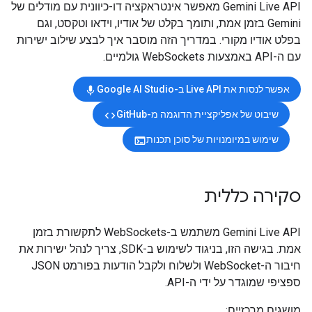
‫Gemini Live API מאפשר אינטראקציה דו-כיוונית עם מודלים של
Gemini בזמן אמת, ותומך בקלט של אודיו, וידאו וטקסט, וגם
בפלט אודיו מקורי. במדריך הזה מוסבר איך לבצע שילוב ישירות
עם ה-API באמצעות WebSockets גולמיים.
אפשר לנסות את Live API ב-Google AI Studio
mic
שיבוט של אפליקציית הדוגמה מ-GitHub
code
שימוש במיומנויות של סוכן תכנות
terminal
סקירה כללית
‫Gemini Live API משתמש ב-WebSockets לתקשורת בזמן
אמת. בגישה הזו, בניגוד לשימוש ב-SDK, צריך לנהל ישירות את
חיבור ה-WebSocket ולשלוח ולקבל הודעות בפורמט JSON
ספציפי שמוגדר על ידי ה-API.
מושגים מרכזיים: