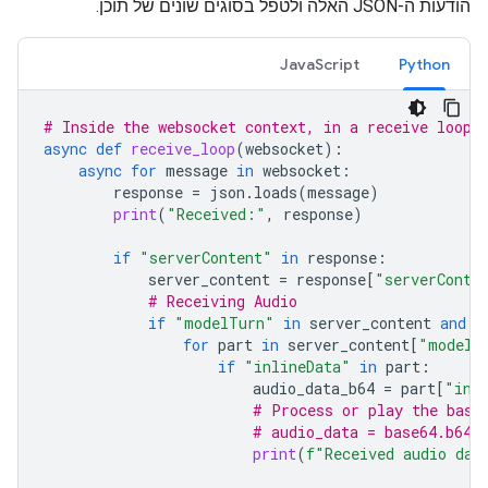
הודעות ה-JSON האלה ולטפל בסוגים שונים של תוכן.
JavaScript
Python
# Inside the websocket context, in a receive loop
async
def
receive_loop
(
websocket
):
async
for
message
in
websocket
:
response
=
json
.
loads
(
message
)
print
(
"Received:"
,
response
)
if
"serverContent"
in
response
:
server_content
=
response
[
"serverConte
# Receiving Audio
if
"modelTurn"
in
server_content
and
"
for
part
in
server_content
[
"modelT
if
"inlineData"
in
part
:
audio_data_b64
=
part
[
"inl
# Process or play the base
# audio_data = base64.b64d
print
(
f
"Received audio dat