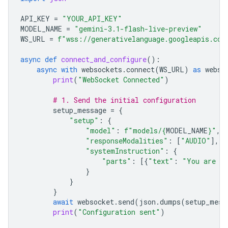
API_KEY
=
"YOUR_API_KEY"
MODEL_NAME
=
"gemini-3.1-flash-live-preview"
WS_URL
=
f
"wss://generativelanguage.googleapis.com
async
def
connect_and_configure
():
async
with
websockets
.
connect
(
WS_URL
)
as
webso
print
(
"WebSocket Connected"
)
# 1. Send the initial configuration
setup_message
=
{
"setup"
:
{
"model"
:
f
"models/
{
MODEL_NAME
}
"
,
"responseModalities"
:
[
"AUDIO"
],
"systemInstruction"
:
{
"parts"
:
[{
"text"
:
"You are a 
}
}
}
await
websocket
.
send
(
json
.
dumps
(
setup_mess
print
(
"Configuration sent"
)