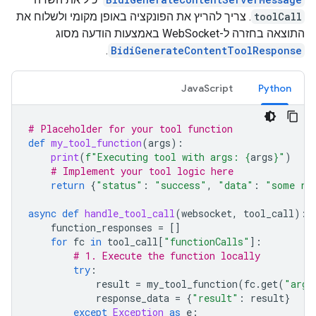
toolCall
. צריך להריץ את הפונקציה באופן מקומי ולשלוח את
התוצאה בחזרה ל-WebSocket באמצעות הודעה מסוג
.
BidiGenerateContentToolResponse
JavaScript
Python
# Placeholder for your tool function
def
my_tool_function
(
args
):
print
(
f
"Executing tool with args: 
{
args
}
"
)
# Implement your tool logic here
return
{
"status"
:
"success"
,
"data"
:
"some re
async
def
handle_tool_call
(
websocket
,
tool_call
):
function_responses
=
[]
for
fc
in
tool_call
[
"functionCalls"
]:
# 1. Execute the function locally
try
:
result
=
my_tool_function
(
fc
.
get
(
"args
response_data
=
{
"result"
:
result
}
except
Exception
as
e
: