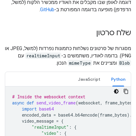
דוגמה לאופן שבו מקבלים את האודיו ממכשיר הלקוח (למשל,
הדפדפן) מופיעה בדוגמה המפורטת ב-
GitHub
.
שלח סרטון
מסגרות של סרטונים נשלחות כתמונות נפרדות (למשל, JPEG או
PNG). בדומה לאודיו, משתמשים ב-
realtimeInput
עם
Blob
ומציינים את
mimeType
הנכון.
JavaScript
Python
# Inside the websocket context
async
def
send_video_frame
(
websocket
,
frame_bytes
,
import
base64
encoded_data
=
base64
.
b64encode
(
frame_bytes
)
.
d
video_message
=
{
"realtimeInput"
:
{
"video"
:
{