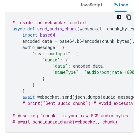
JavaScript
Python
# Inside the websocket context
async
def
send_audio_chunk
(
websocket
,
chunk_bytes
)
import
base64
encoded_data
=
base64
.
b64encode
(
chunk_bytes
)
.
d
audio_message
=
{
"realtimeInput"
:
{
"audio"
:
{
"data"
:
encoded_data
,
"mimeType"
:
"audio/pcm;rate=16000
}
}
}
await
websocket
.
send
(
json
.
dumps
(
audio_message
)
# print("Sent audio chunk") # Avoid excessive 
# Assuming 'chunk' is your raw PCM audio bytes
# await send_audio_chunk(websocket, chunk)