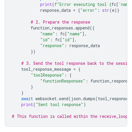
print
(
f
"Error executing tool 
{
fc
[
'name
response_data
=
{
"error"
:
str
(
e
)}
# 2. Prepare the response
function_responses
.
append
({
"name"
:
fc
[
"name"
],
"id"
:
fc
[
"id"
],
"response"
:
response_data
})
# 3. Send the tool response back to the sessio
tool_response_message
=
{
"toolResponse"
:
{
"functionResponses"
:
function_response
}
}
await
websocket
.
send
(
json
.
dumps
(
tool_response_
print
(
"Sent tool response"
)
# This function is called within the receive_loop 