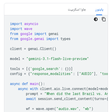
پایتون
جاوا اسکریپت
import
asyncio
import
wave
from
google
import
genai
from
google.genai
import
types
client
=
genai
.
Client
()
model
=
"gemini-3.1-flash-live-preview"
tools
=
[{
'google_search'
:
{}}]
config
=
{
"response_modalities"
:
[
"AUDIO"
],
"tool
async
def
main
():
async
with
client
.
aio
.
live
.
connect
(
model
=
model
prompt
=
"When did the last Brazil vs. Arg
await
session
.
send_client_content
(
turns
=
{
"
wf
=
wave
.
open
(
"audio.wav"
,
"wb"
)