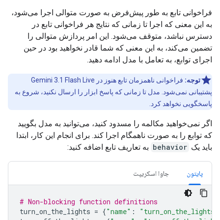
فراخوانی تابع به طور پیش‌فرض به صورت متوالی اجرا می‌شود،
به این معنی که اجرا تا زمانی که نتایج هر فراخوانی تابع در
دسترس نباشد، متوقف می‌شود. این امر پردازش متوالی را
تضمین می‌کند، به این معنی که شما قادر نخواهید بود در حین
اجرای توابع، به تعامل با مدل ادامه دهید.
توجه:
فراخوانی ناهمزمان تابع هنوز در Gemini 3.1 Flash Live
پشتیبانی نمی‌شود. مدل تا زمانی که پاسخ ابزار را ارسال نکنید، شروع به
پاسخگویی نخواهد کرد.
اگر نمی‌خواهید مکالمه را مسدود کنید، می‌توانید به مدل بگویید
که توابع را به صورت ناهمگام اجرا کند. برای انجام این کار، ابتدا
باید یک
behavior
به تعاریف تابع اضافه کنید:
پایتون
جاوا اسکریپت
# Non-blocking function definitions
turn_on_the_lights
=
{
"name"
:
"turn_on_the_lights"