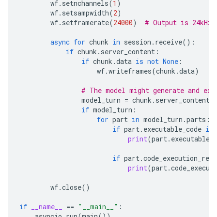
wf
.
setnchannels
(
1
)
wf
.
setsampwidth
(
2
)
wf
.
setframerate
(
24000
)
# Output is 24kHz
async
for
chunk
in
session
.
receive
():
if
chunk
.
server_content
:
if
chunk
.
data
is
not
None
:
wf
.
writeframes
(
chunk
.
data
)
# The model might generate and exe
model_turn
=
chunk
.
server_content
.
if
model_turn
:
for
part
in
model_turn
.
parts
:
if
part
.
executable_code
is
print
(
part
.
executable_
if
part
.
code_execution_resu
print
(
part
.
code_execut
wf
.
close
()
if
__name__
==
"__main__"
:
asyncio
.
run
(
main
())