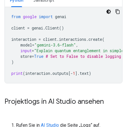
Python
JavaScript
from
google
import
genai
client
=
genai
.
Client
()
interaction
=
client
.
interactions
.
create
(
model
=
"gemini-3.6-flash"
,
input
=
"Explain quantum entanglement in simple 
store
=
True
# Set to False to disable logging o
)
print
(
interaction
.
outputs
[
-
1
]
.
text
)
Projektlogs in AI Studio ansehen
Rufen Sie in
AI Studio
die Seite „Logs“ auf.