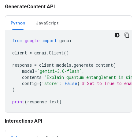
GenerateContent API
Python
JavaScript
from
google
import
genai
client
=
genai
.
Client
()
response
=
client
.
models
.
generate_content
(
model
=
'gemini-3.6-flash'
,
contents
=
'Explain quantum entanglement in simp
config
=
{
'store'
:
False
}
# Set to True to enabl
)
print
(
response
.
text
)
Interactions API