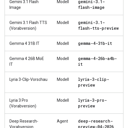
gemini-3
.
1-
Gemini 3.1 Flash
Modell
flash-image
Image
gemini-3
.
1-
Gemini 3.1 Flash TTS
Modell
flash-tts-preview
(Vorabversion)
gemma-4-31b-it
Gemma 4 31B IT
Modell
gemma-4-26b-a4b-
Gemma 4 26B MoE
Modell
it
IT
lyria-3-clip-
Lyria 3-Clip-Vorschau
Modell
preview
lyria-3-pro-
Lyria 3 Pro
Modell
preview
(Vorabversion)
deep-research-
Deep Research-
Agent
preview-04-2026
Vorabversion