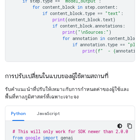
if
step
.
type
==
"model_output"
:
for
content_block
in
step
.
content
:
if
content_block
.
type
==
"text"
:
print
(
content_block
.
text
)
if
content_block
.
annotations
:
print
(
"
\n
Sources:"
)
for
annotation
in
content_block
if
annotation
.
type
==
"pla
print
(
f
"  - 
{
annotatio
การปรับเปลี่ยนในแบบของผู้ใช้ตามสถานที่
รับคำแนะนำที่ปรับให้เหมาะกับการกำหนดค่าของผู้ใช้และ
พื้นที่ทางภูมิศาสตร์ที่เฉพาะเจาะจง
Python
JavaScript
# This will only work for SDK newer than 2.0.0
from
google
import
genai