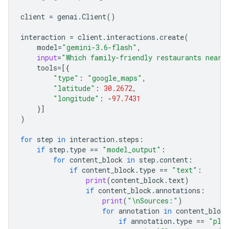
client
=
genai
.
Client
()
interaction
=
client
.
interactions
.
create
(
model
=
"gemini-3.6-flash"
,
input
=
"Which family-friendly restaurants near 
tools
=
[{
"type"
:
"google_maps"
,
"latitude"
:
30.2672
,
"longitude"
:
-
97.7431
}]
)
for
step
in
interaction
.
steps
:
if
step
.
type
==
"model_output"
:
for
content_block
in
step
.
content
:
if
content_block
.
type
==
"text"
:
print
(
content_block
.
text
)
if
content_block
.
annotations
:
print
(
"
\n
Sources:"
)
for
annotation
in
content_block
if
annotation
.
type
==
"pla