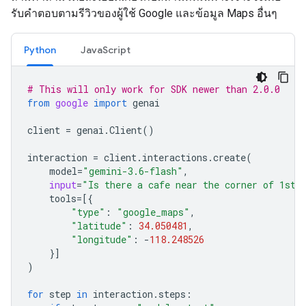
รับคำตอบตามรีวิวของผู้ใช้ Google และข้อมูล Maps อื่นๆ
Python
JavaScript
# This will only work for SDK newer than 2.0.0
from
google
import
genai
client
=
genai
.
Client
()
interaction
=
client
.
interactions
.
create
(
model
=
"gemini-3.6-flash"
,
input
=
"Is there a cafe near the corner of 1st 
tools
=
[{
"type"
:
"google_maps"
,
"latitude"
:
34.050481
,
"longitude"
:
-
118.248526
}]
)
for
step
in
interaction
.
steps
: