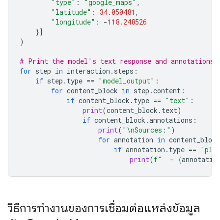
"type"
:
"google_maps"
,
"latitude"
:
34.050481
,
"longitude"
:
-
118.248526
}]
)
# Print the model's text response and annotations
for
step
in
interaction
.
steps
:
if
step
.
type
==
"model_output"
:
for
content_block
in
step
.
content
:
if
content_block
.
type
==
"text"
:
print
(
content_block
.
text
)
if
content_block
.
annotations
:
print
(
"
\n
Sources:"
)
for
annotation
in
content_block
if
annotation
.
type
==
"pla
print
(
f
"  - 
{
annotatio
วิธีการทำงานของการเชื่อมต่อแหล่งข้อมูล