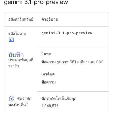
gemini-3
.
1-pro-preview
อสังหาริมทรัพย์
คำอธิบาย
gemini-3
.
1-pro-preview
รหัสโมเดล
id_card
บันทึก
อินพุต
ประเภทข้อมูลที่
ข้อความ รูปภาพ วิดีโอ เสียง และ PDF
รองรับ
เอาต์พุต
ข้อความ
token_auto
ขีดจำกัด
ขีดจำกัดโทเค็นอินพุต
[*]
ของโทเค็น
1,048,576