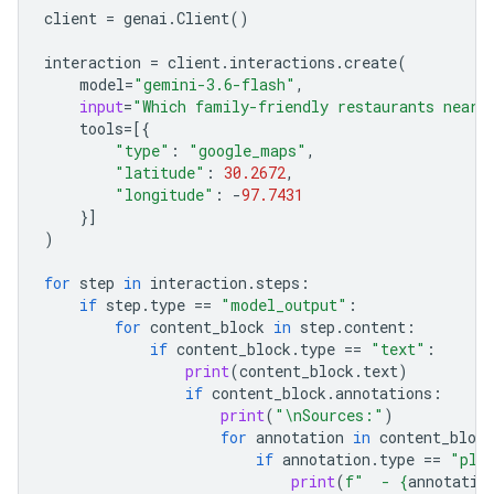
client
=
genai
.
Client
()
interaction
=
client
.
interactions
.
create
(
model
=
"gemini-3.6-flash"
,
input
=
"Which family-friendly restaurants near 
tools
=
[{
"type"
:
"google_maps"
,
"latitude"
:
30.2672
,
"longitude"
:
-
97.7431
}]
)
for
step
in
interaction
.
steps
:
if
step
.
type
==
"model_output"
:
for
content_block
in
step
.
content
:
if
content_block
.
type
==
"text"
:
print
(
content_block
.
text
)
if
content_block
.
annotations
:
print
(
"
\n
Sources:"
)
for
annotation
in
content_block
if
annotation
.
type
==
"pla
print
(
f
"  - 
{
annotatio