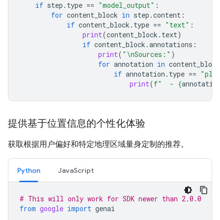
if
step
.
type
==
"model_output"
:
for
content_block
in
step
.
content
:
if
content_block
.
type
==
"text"
:
print
(
content_block
.
text
)
if
content_block
.
annotations
:
print
(
"
\n
Sources:"
)
for
annotation
in
content_block
if
annotation
.
type
==
"pla
print
(
f
"  - 
{
annotatio
提供基于位置信息的个性化体验
获取根据用户偏好和特定地理区域量身定制的推荐。
Python
JavaScript
# This will only work for SDK newer than 2.0.0
from
google
import
genai