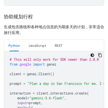
协助规划行程
生成包含路线和各种地点信息的为期多天的计划，非常适合
旅行应用。
Python
JavaScript
REST
# This will only work for SDK newer than 2.0.0
from
google
import
genai
client
=
genai
.
Client
()
prompt
=
"Plan a day in San Francisco for me. I wa
interaction
=
client
.
interactions
.
create
(
model
=
"gemini-3.6-flash"
,
input
=
prompt
,
tools
=
[{