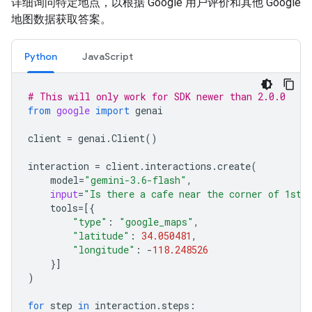
详细询问特定地点，以根据 Google 用户评价和其他 Google
地图数据获取答案。
Python
JavaScript
# This will only work for SDK newer than 2.0.0
from
google
import
genai
client
=
genai
.
Client
()
interaction
=
client
.
interactions
.
create
(
model
=
"gemini-3.6-flash"
,
input
=
"Is there a cafe near the corner of 1st 
tools
=
[{
"type"
:
"google_maps"
,
"latitude"
:
34.050481
,
"longitude"
:
-
118.248526
}]
)
for
step
in
interaction
.
steps
: