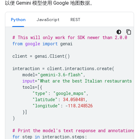
以便 Gemini 模型使用 Google 地图数据。
Python
JavaScript
REST
# This will only work for SDK newer than 2.0.0
from
google
import
genai
client
=
genai
.
Client
()
interaction
=
client
.
interactions
.
create
(
model
=
"gemini-3.6-flash"
,
input
=
"What are the best Italian restaurants w
tools
=
[{
"type"
:
"google_maps"
,
"latitude"
:
34.050481
,
"longitude"
:
-
118.248526
}]
)
# Print the model's text response and annotations
for
step
in
interaction
.
steps
: