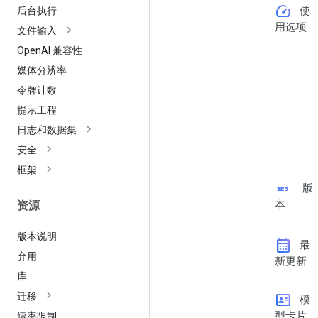
speed
使
后台执行
用选项
文件输入
Open
AI 兼容性
媒体分辨率
令牌计数
提示工程
日志和数据集
安全
框架
123
版
本
资源
版本说明
calendar_month
最
弃用
新更新
库
迁移
id_card
模
型卡片
速率限制