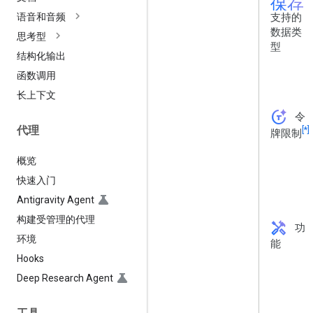
保存
支持的
语音和音频
数据类
思考型
型
结构化输出
函数调用
长上下文
token_auto
令
代理
[*]
牌限制
概览
快速入门
Antigravity Agent
构建受管理的代理
handyman
功
环境
能
Hooks
Deep Research Agent