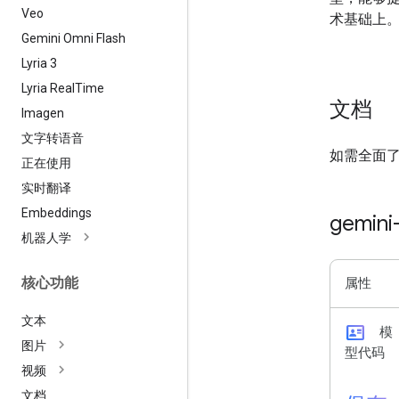
Veo
术基础上
Gemini Omni Flash
Lyria 3
Lyria Real
Time
文档
Imagen
文字转语音
如需全面
正在使用
实时翻译
Embeddings
gemini
机器人学
核心功能
属性
文本
id_card
模
图片
型代码
视频
文档