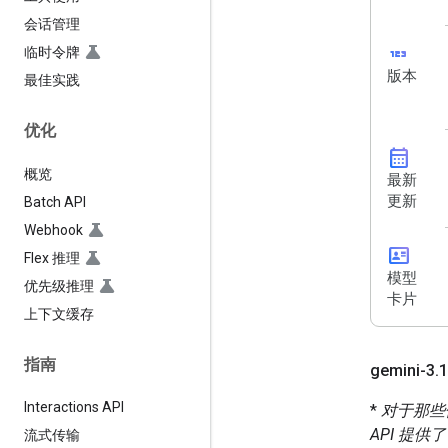
会话管理
123
临时令牌
版本
最佳实践
优化
calendar_month
概览
最新
更新
Batch API
Webhook
id_card
Flex 推理
模型
优先级推理
卡片
上下文缓存
指南
gemini-3
.
1
Interactions API
*
对于那些使
API 提
流式传输