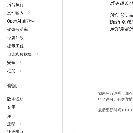
点更擅长
后台执行
文件输入
请注意，
Open
AI 兼容性
Bash 
发现质量
媒体分辨率
令牌计数
提示工程
日志和数据集
安全
框架
资源
如未另行说明，那么
版本说明
得了许可。有关详
弃用
最后更新时间 (UTC)：
库
迁移
速率限制