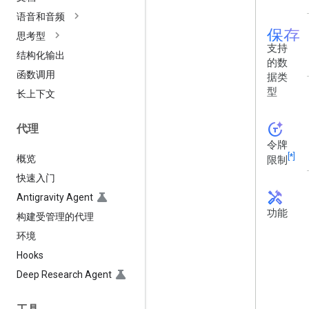
语音和音频
保存
思考型
支持
结构化输出
的数
函数调用
据类
型
长上下文
token_auto
代理
令牌
[*]
概览
限制
快速入门
handyman
Antigravity Agent
功能
构建受管理的代理
环境
Hooks
Deep Research Agent