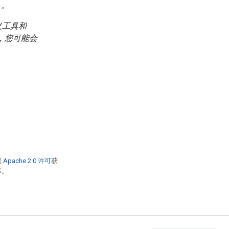
）。
义工具和
，您可能会
据
Apache 2.0 许可
获
标。