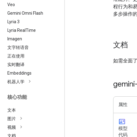
Veo
程行为和
Gemini Omni Flash
多步操作
Lyria 3
Lyria Real
Time
Imagen
文档
文字转语音
正在使用
如需全面
实时翻译
Embeddings
机器人学
gemini
核心功能
属性
文本
图片
id_card
视频
模型
代码
文档