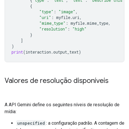
{
"type"
:
"text"
,
"text"
:
"Describe this i
{
"type"
:
"image"
,
"uri"
:
myfile
.
uri
,
"mime_type"
:
myfile
.
mime_type
,
"resolution"
:
"high"
}
]
)
print
(
interaction
.
output_text
)
Valores de resolução disponíveis
A API Gemini define os seguintes níveis de resolução de
mídia:
unspecified
: a configuração padrão. A contagem de