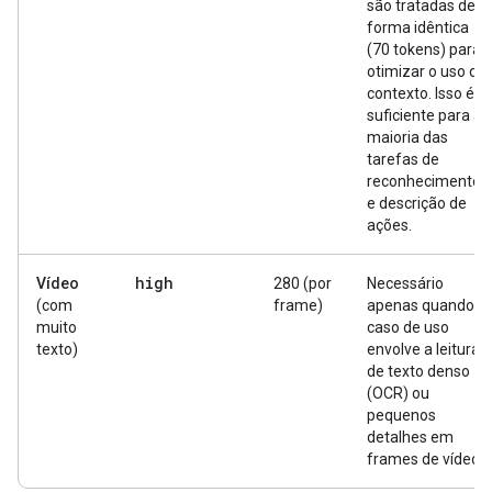
são tratadas de
forma idêntica
(70 tokens) para
otimizar o uso do
contexto. Isso é
suficiente para a
maioria das
tarefas de
reconhecimento
e descrição de
ações.
high
Vídeo
280 (por
Necessário
(com
frame)
apenas quando o
muito
caso de uso
texto)
envolve a leitura
de texto denso
(OCR) ou
pequenos
detalhes em
frames de vídeo.