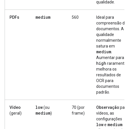
qualidade.
medium
PDFs
560
Ideal para
compreensão de
documentos. A
qualidade
normalmente
satura em
medium
.
Aumentar para
high
raramente
melhora os
resultados de
OCR para
documentos
padrão.
low
Vídeo
(ou
70 (por
Observação
:para
medium
(geral)
)
frame)
vídeos, as
configurações
low
medium
e