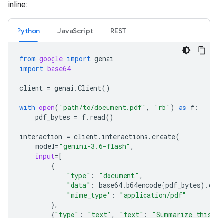
inline:
Python
JavaScript
REST
from
google
import
genai
import
base64
client
=
genai
.
Client
()
with
open
(
'path/to/document.pdf'
,
'rb'
)
as
f
:
pdf_bytes
=
f
.
read
()
interaction
=
client
.
interactions
.
create
(
model
=
"gemini-3.6-flash"
,
input
=
[
{
"type"
:
"document"
,
"data"
:
base64
.
b64encode
(
pdf_bytes
)
.
de
"mime_type"
:
"application/pdf"
},
{
"type"
:
"text"
,
"text"
:
"Summarize this 