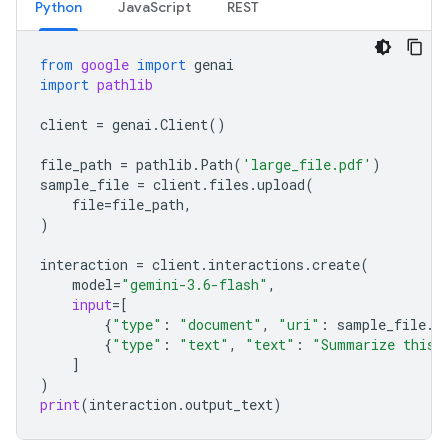
Python
JavaScript
REST
from
google
import
genai
import
pathlib
client
=
genai
.
Client
()
file_path
=
pathlib
.
Path
(
'large_file.pdf'
)
sample_file
=
client
.
files
.
upload
(
file
=
file_path
,
)
interaction
=
client
.
interactions
.
create
(
model
=
"gemini-3.6-flash"
,
input
=
[
{
"type"
:
"document"
,
"uri"
:
sample_file
.
u
{
"type"
:
"text"
,
"text"
:
"Summarize this 
]
)
print
(
interaction
.
output_text
)