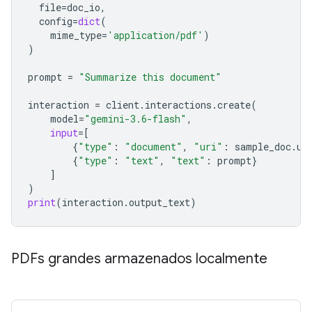
file
=
doc_io
,
config
=
dict
(
mime_type
=
'application/pdf'
)
)
prompt
=
"Summarize this document"
interaction
=
client
.
interactions
.
create
(
model
=
"gemini-3.6-flash"
,
input
=
[
{
"type"
:
"document"
,
"uri"
:
sample_doc
.
ur
{
"type"
:
"text"
,
"text"
:
prompt
}
]
)
print
(
interaction
.
output_text
)
PDFs grandes armazenados localmente