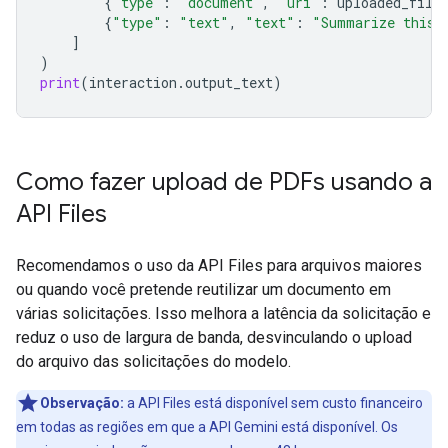
{
"type"
:
"document"
,
"uri"
:
uploaded_file
{
"type"
:
"text"
,
"text"
:
"Summarize this 
]
)
print
(
interaction
.
output_text
)
Como fazer upload de PDFs usando a
API Files
Recomendamos o uso da API Files para arquivos maiores
ou quando você pretende reutilizar um documento em
várias solicitações. Isso melhora a latência da solicitação e
reduz o uso de largura de banda, desvinculando o upload
do arquivo das solicitações do modelo.
Observação:
a API Files está disponível sem custo financeiro
em todas as regiões em que a API Gemini está disponível. Os