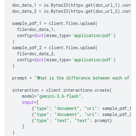
doc_data_1
=
io
.
BytesIO
(
httpx
.
get
(
doc_url_1
)
.
conte
doc_data_2
=
io
.
BytesIO
(
httpx
.
get
(
doc_url_2
)
.
conte
sample_pdf_1
=
client
.
files
.
upload
(
file
=
doc_data_1
,
config
=
dict
(
mime_type
=
'application/pdf'
)
)
sample_pdf_2
=
client
.
files
.
upload
(
file
=
doc_data_2
,
config
=
dict
(
mime_type
=
'application/pdf'
)
)
prompt
=
"What is the difference between each of t
interaction
=
client
.
interactions
.
create
(
model
=
"gemini-3.6-flash"
,
input
=
[
{
"type"
:
"document"
,
"uri"
:
sample_pdf_1
.
{
"type"
:
"document"
,
"uri"
:
sample_pdf_2
.
{
"type"
:
"text"
,
"text"
:
prompt
}
]
)