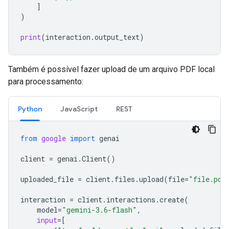
]
)
print
(
interaction
.
output_text
)
Também é possível fazer upload de um arquivo PDF local
para processamento:
Python
JavaScript
REST
from
google
import
genai
client
=
genai
.
Client
()
uploaded_file
=
client
.
files
.
upload
(
file
=
"file.pdf
interaction
=
client
.
interactions
.
create
(
model
=
"gemini-3.6-flash"
,
input
=
[