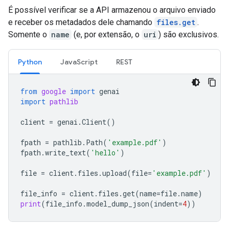
É possível verificar se a API armazenou o arquivo enviado
e receber os metadados dele chamando
files.get
.
Somente o
name
(e, por extensão, o
uri
) são exclusivos.
Python
JavaScript
REST
from
google
import
genai
import
pathlib
client
=
genai
.
Client
()
fpath
=
pathlib
.
Path
(
'example.pdf'
)
fpath
.
write_text
(
'hello'
)
file
=
client
.
files
.
upload
(
file
=
'example.pdf'
)
file_info
=
client
.
files
.
get
(
name
=
file
.
name
)
print
(
file_info
.
model_dump_json
(
indent
=
4
))