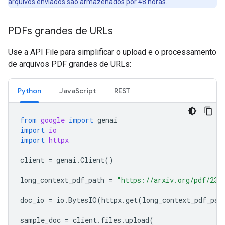
arquivos enviados são armazenados por 48 horas.
PDFs grandes de URLs
Use a API File para simplificar o upload e o processamento
de arquivos PDF grandes de URLs:
Python
JavaScript
REST
from
google
import
genai
import
io
import
httpx
client
=
genai
.
Client
()
long_context_pdf_path
=
"https://arxiv.org/pdf/231
doc_io
=
io
.
BytesIO
(
httpx
.
get
(
long_context_pdf_pat
sample_doc
=
client
.
files
.
upload
(