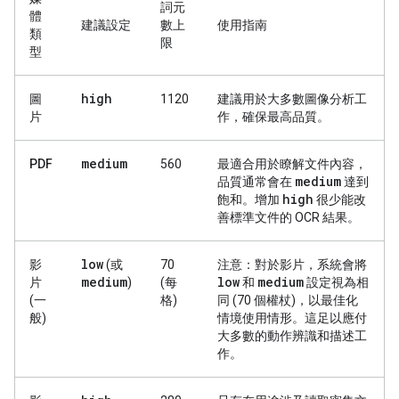
詞元
體
建議設定
數上
使用指南
類
限
型
high
圖
1120
建議用於大多數圖像分析工
片
作，確保最高品質。
medium
PDF
560
最適合用於瞭解文件內容，
medium
品質通常會在
達到
high
飽和。增加
很少能改
善標準文件的 OCR 結果。
low
影
(或
70
注意：
對於影片，系統會將
medium
low
medium
片
)
(每
和
設定視為相
(一
格)
同 (70 個權杖)，以最佳化
般)
情境使用情形。這足以應付
大多數的動作辨識和描述工
作。