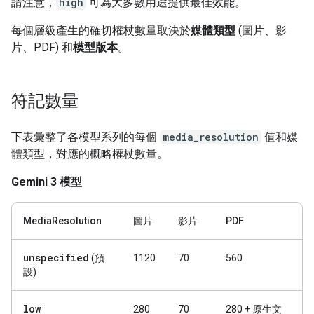
請注意，
high
可為大多數用途提供最佳效能。
每個層級產生的確切權杖數量取決於
媒體類型
(圖片、影
片、PDF) 和
模型版本
。
符記數量
下表彙整了各模型系列的每個
media_resolution
值和媒
體類型，對應的概略權杖數量。
Gemini 3 模型
MediaResolution
圖片
影片
PDF
unspecified
(預
1120
70
560
設)
low
280
70
280 + 原生文