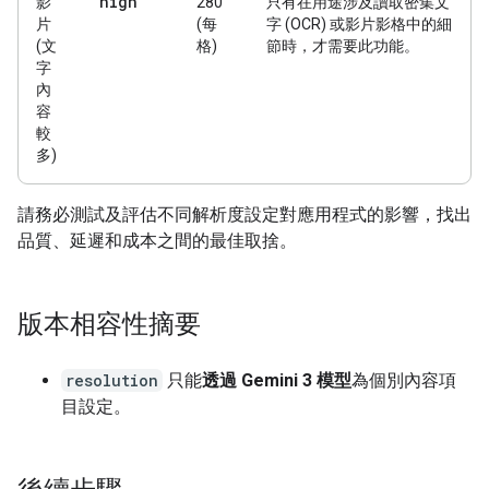
high
影
280
只有在用途涉及讀取密集文
片
(每
字 (OCR) 或影片影格中的細
(文
格)
節時，才需要此功能。
字
內
容
較
多)
請務必測試及評估不同解析度設定對應用程式的影響，找出
品質、延遲和成本之間的最佳取捨。
版本相容性摘要
resolution
只能
透過 Gemini 3 模型
為個別內容項
目設定。