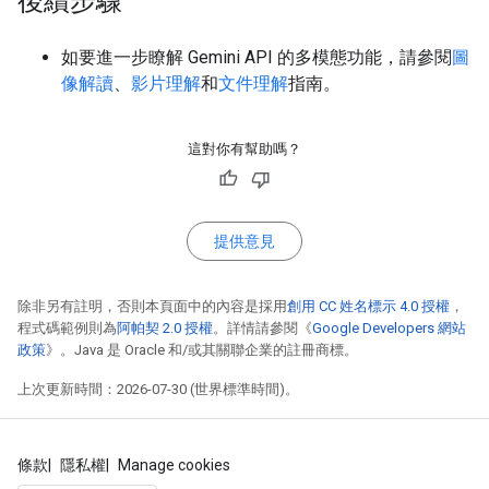
後續步驟
如要進一步瞭解 Gemini API 的多模態功能，請參閱
圖
像解讀
、
影片理解
和
文件理解
指南。
這對你有幫助嗎？
提供意見
除非另有註明，否則本頁面中的內容是採用
創用 CC 姓名標示 4.0 授權
，
程式碼範例則為
阿帕契 2.0 授權
。詳情請參閱《
Google Developers 網站
政策
》。Java 是 Oracle 和/或其關聯企業的註冊商標。
上次更新時間：2026-07-30 (世界標準時間)。
條款
隱私權
Manage cookies