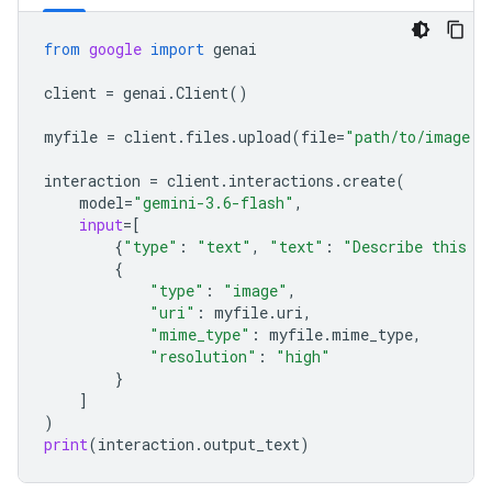
from
google
import
genai
client
=
genai
.
Client
()
myfile
=
client
.
files
.
upload
(
file
=
"path/to/image.j
interaction
=
client
.
interactions
.
create
(
model
=
"gemini-3.6-flash"
,
input
=
[
{
"type"
:
"text"
,
"text"
:
"Describe this i
{
"type"
:
"image"
,
"uri"
:
myfile
.
uri
,
"mime_type"
:
myfile
.
mime_type
,
"resolution"
:
"high"
}
]
)
print
(
interaction
.
output_text
)