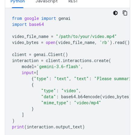
Python
JavaScript
REST
from
google
import
genai
import
base64
video_file_name
=
"/path/to/your/video.mp4"
video_bytes
=
open
(
video_file_name
,
'rb'
)
.
read
()
client
=
genai
.
Client
()
interaction
=
client
.
interactions
.
create
(
model
=
'gemini-3.6-flash'
,
input
=
[
{
"type"
:
"text"
,
"text"
:
"Please summariz
{
"type"
:
"video"
,
"data"
:
base64
.
b64encode
(
video_bytes
)
.
"mime_type"
:
"video/mp4"
}
]
)
print
(
interaction
.
output_text
)