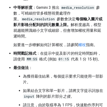
中等解析度
：Gemini 3 推出
media_resolution
參
數，可精細控管多模態視覺處理作
業。
media_resolution
參數會決定
每個輸入圖片或
影片影格分配到的詞元數量上限。
解析度越高，模型
就越能辨識細小文字或細節，但會增加權杖用量和延
遲時間。
如要進一步瞭解如何計算權杖，請參閱
權杖
指南。
時間戳記格式
：在提示中提及影片的特定時間點時，
請使用
MM:SS
格式 (例如
01:15
代表 1 分 15 秒)。
最佳做法
：
為獲得最佳結果，每個提示要求只能使用一部影
片。
如果結合文字和單一影片，請將文字提示詞放在
input
陣列的影片部分
之後
。
請注意，由於取樣率為 1 FPS，快速動作序列可