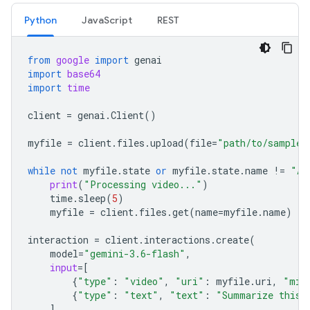
Python
JavaScript
REST
from
google
import
genai
import
base64
import
time
client
=
genai
.
Client
()
myfile
=
client
.
files
.
upload
(
file
=
"path/to/sample.
while
not
myfile
.
state
or
myfile
.
state
.
name
!=
"AC
print
(
"Processing video..."
)
time
.
sleep
(
5
)
myfile
=
client
.
files
.
get
(
name
=
myfile
.
name
)
interaction
=
client
.
interactions
.
create
(
model
=
"gemini-3.6-flash"
,
input
=
[
{
"type"
:
"video"
,
"uri"
:
myfile
.
uri
,
"mim
{
"type"
:
"text"
,
"text"
:
"Summarize this 
]